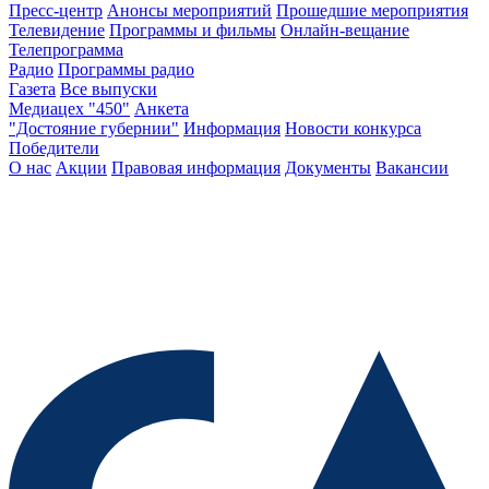
Пресс-центр
Анонсы мероприятий
Прошедшие мероприятия
Телевидение
Программы и фильмы
Онлайн-вещание
Телепрограмма
Радио
Программы радио
Газета
Все выпуски
Медиацех "450"
Анкета
"Достояние губернии"
Информация
Новости конкурса
Победители
О нас
Акции
Правовая информация
Документы
Вакансии