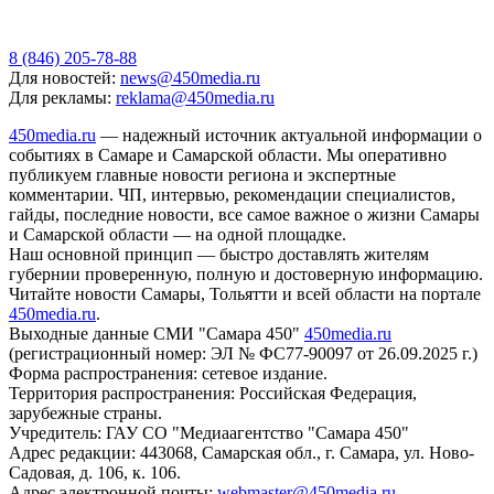
8 (846) 205-78-88
Для новостей:
news@450media.ru
Для рекламы:
reklama@450media.ru
450media.ru
— надежный источник актуальной информации о
событиях в Самаре и Самарской области. Мы оперативно
публикуем главные новости региона и экспертные
комментарии. ЧП, интервью, рекомендации специалистов,
гайды, последние новости, все самое важное о жизни Самары
и Самарской области — на одной площадке.
Наш основной принцип — быстро доставлять жителям
губернии проверенную, полную и достоверную информацию.
Читайте новости Самары, Тольятти и всей области на портале
450media.ru
.
Выходные данные СМИ "Самара 450"
450media.ru
(регистрационный номер: ЭЛ № ФС77-90097 от 26.09.2025 г.)
Форма распространения: сетевое издание.
Территория распространения: Российская Федерация,
зарубежные страны.
Учредитель: ГАУ СО "Медиаагентство "Самара 450"
Адрес редакции: 443068, Самарская обл., г. Самара, ул. Ново-
Садовая, д. 106, к. 106.
Адрес электронной почты:
webmaster@450media.ru