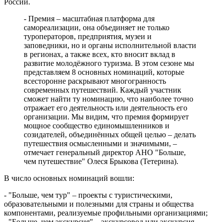
России.
уступили "Балтике"
08.08.2026 | 18:41
- Премия – масштабная платформа для
Вячеслав Федорищев: "У нас очень сильная федерация
самореализации, она объединяет не только
прыжков на батуте"
туроператоров, предприятия, музеи и
08.08.2026 | 17:57
заповедники, но и органы исполнительной власти
Самарцев приглашают на бесплатные тренировки 9 августа
в регионах, а также всех, кто вносит вклад в
08.08.2026 | 17:38
развитие молодёжного туризма. В этом сезоне мы
8 августа в Самаре косят траву на 20-ти улицах
представляем 8 основных номинаций, которые
08.08.2026 | 17:08
всесторонне раскрывают многогранность
Школы Самарской области перейдут на обновленную
современных путешествий. Каждый участник
программу с 1 сентября
сможет найти ту номинацию, что наиболее точно
08.08.2026 | 16:39
отражает его деятельность или деятельность его
В Самарской области 8 августа объявили штормовое
организации. Мы видим, что премия формирует
предупреждение
мощное сообщество единомышленников и
08.08.2026 | 16:30
созидателей, объединённых общей целью – делать
Вячеслав Федорищев вручил награды спортсменам, тренерам
путешествия осмысленными и значимыми, –
и ветеранам
отмечает генеральный директор АНО "Больше,
08.08.2026 | 15:59
чем путешествие" Олеся Брыкова (Тетерина).
Где в Самаре отключат холодную воду с 10 по 12 августа:
список адресов
В число основных номинаций вошли:
08.08.2026 | 15:44
Ливень с грозой и жара до 35 °C ожидаются в Самарской
- "Больше, чем тур" – проекты с туристическими,
области 9 августа
образовательными и полезными для страны и общества
08.08.2026 | 15:18
компонентами, реализуемые профильными организациями;
Самарцев приглашают на бесплатные показы советского кино
- "Больше, чем экскурсия" – экскурсовод или экскурсия,