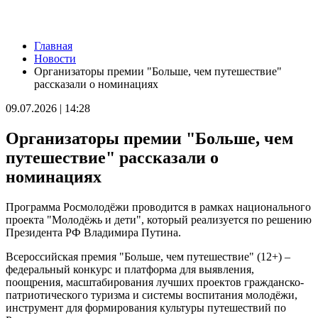
Новости
Главная
В Самарской области 9 августа будет аномальная жара
Новости
09.08.2026 | 07:04
Организаторы премии "Больше, чем путешествие"
Серия магнитных бурь ожидается в Самарской области во
рассказали о номинациях
второй половине августа
08.08.2026 | 21:52
09.07.2026 | 14:28
"Акрон" вничью сыграл с "Локомотивом" в третьем туре РПЛ
08.08.2026 | 21:26
Организаторы премии "Больше, чем
Вячеслав Федорищев поздравил "Волонтёров-медиков" с
десятилетием
путешествие" рассказали о
08.08.2026 | 21:07
номинациях
Есть погибшие: в Ставропольском районе столкнулись две
моторные лодки
08.08.2026 | 20:33
Программа Росмолодёжи проводится в рамках национального
Вячеслав Федорищев – в топ-3 губернаторов по количеству
проекта "Молодёжь и дети", который реализуется по решению
подписчиков в "МАКСе"
Президента РФ Владимира Путина.
08.08.2026 | 20:01
Состав ХК ЦСК ВВС пополнили два нападающих
Всероссийская премия "Больше, чем путешествие" (12+) –
08.08.2026 | 19:39
федеральный конкурс и платформа для выявления,
Вячеслав Федорищев: "В Самарской области сильные,
поощрения, масштабирования лучших проектов гражданско-
спортивные и талантливые люди"
патриотического туризма и системы воспитания молодёжи,
08.08.2026 | 19:11
инструмент для формирования культуры путешествий по
8 августа самарские "Крылья Советов" на домашнем стадионе