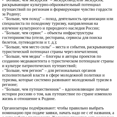
8 и 9 августа
раскрывающие культурно-образовательный потенциал
08.08.2026 | 14:52
путешествий по регионам и формирующие чувство гордости
Вячеслав Федорищев награжден почетной грамотой
за Родину;
Минобороны России
- "Больше, чем поход" – поход, деятельность организации или
08.08.2026 | 14:23
специалиста по походному туризму, направленная на
Самарскую область накроет гроза с градом 8 августа
изучение культурного и природного наследия России;
08.08.2026 | 14:13
- "Больше, чем сервис" – объекты инфраструктуры
Самарцам покажут фильм о жизни и трагической гибели
гостеприимства (отели, рестораны, сервисы для поиска
Ивана Блока
билетов, путеводители и т. д.);
08.08.2026 | 12:52
- "Больше, чем место силы" – места и события, раскрывающие
Стали известны подробности столкновения катера и лодки в
туристический потенциал страны через впечатления;
Красноглинском районе
- "Больше, чем медиа" – блогеры и авторы проектов по
08.08.2026 | 12:31
созданию медиаконтента о туристическом потенциале страны
Вячеслав Федорищев рассказал о последствиях атаки ВСУ на
и культуре патриотических путешествий;
регион
- "Больше, чем регион" – для региональных органов
08.08.2026 | 12:29
исполнительной власти в сфере молодежной политики и
Водитель "Мазды" сбил женщину на улице Подшипниковой в
туризма, которые системно развивают молодежный туризм в
Самаре
регионе;
08.08.2026 | 12:12
- "Больше, чем путешественник" – вдохновляющие личные
Ударила собутыльника: на тольяттинку завели "уголовку"
истории россиян о том, как путешествие по стране изменило
08.08.2026 | 11:40
жизнь и отношение к Родине.
В Самаре ветераны СВО сыграли в пляжный волейбол с
молодежью
Организаторы подчёркивают: чтобы правильно выбрать
08.08.2026 | 11:20
номинацию при подаче заявки, начать надо не с её названия, а