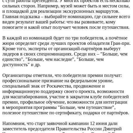
В Самаре со дна Волги подняли тело утонувшего мужчины
с сути работы претендента. У многих проектов есть несколько
08.08.2026 | 11:15
сильных сторон. Например, музей может быть и местом силы,
Вячеслав Федорищев поздравил жителей Самарской области с
и площадкой для реализации экскурсионных маршрутов.
Днем физкультурника
Главная подсказка – выбирайте номинацию, где сильнее всего
08.08.2026 | 11:05
виден результат вашей работы: что вы развиваете, кому
Два человека погибли в столкновении моторной лодки и
помогаете и какой опыт получает человек после путешествия.
катера в Самарской области
08.08.2026 | 10:35
В каждой из номинаций будет по три победителя, а почётное
Народные приметы на 9 августа 2026 года: что нельзя делать в
жюри определит среди лучших проектов обладателя Гран-при.
этот день
Кроме того, эксперты от организаций-партнёров выберут
08.08.2026 | 10:27
лидеров в своих спецноминациях. Среди них – "Больше, чем
Где в Самаре отключат холодную воду 8 августа: список
единство", "Больше, чем наследие", "Больше, чем
адресов
доступность" и др.
08.08.2026 | 10:15
День физкультурника в России: какие праздники отмечают 8
Организаторы отметили, что победители премии получат:
августа
профессиональное признание на федеральном уровне,
08.08.2026 | 09:54
специальный знак от Роскачества, продвижение и
Кардиолог Алексей Алексеенко рассказал, как снизить риски
информационную поддержку своего проекта, возможности
для здоровья в жару
для масштабирования, участие в закрытом клубе победителей
08.08.2026 | 09:07
премии, профильное обучение, возможности для интеграции
в мероприятия программы "Больше, чем путешествие",
полезное путешествие по сертификату, подарки от партнёров.
Напомним, что старт заявочной кампании 12 июня дали
заместитель председателя Правительства России Дмитрий