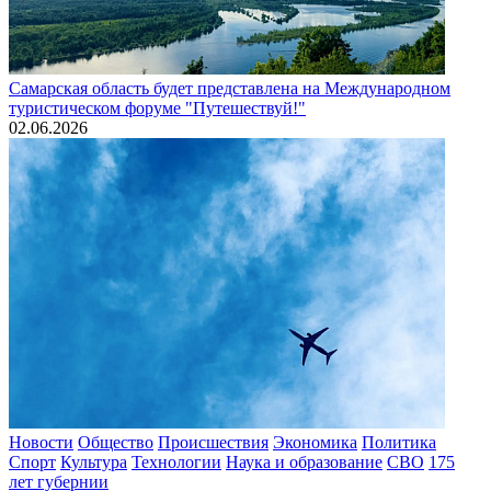
Самарская область будет представлена на Международном
туристическом форуме "Путешествуй!"
02.06.2026
Новости
Общество
Происшествия
Экономика
Политика
Спорт
Культура
Технологии
Наука и образование
СВО
175
лет губернии