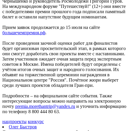
Чернышенко и руководитель Росмолодёжи Григорий Гуров.
На международном форуме "Путешествуй!" (12+) они вместе
с победителями премии прошлого года подписали памятный
билет и оставили напутствие будущим номинантам.
Прием заявок продолжается до 15 июля на сайте
большечемпремия.рф
.
После проведения заочной оценки работ для финалистов
будет организован просветительский этап, в рамках которого
они смогут доработать свои проекты вместе с наставниками.
Затем участников ожидает очная защита перед экспертным
советом в Москве. Имена победителей будут определены с
учётом итогов очных защит и народного голосования. Их
объявят на торжественной церемонии награждения в
Национальном центре "Россия". Почётное жюри выберет
среди лучших проектов обладателя Гран-при.
Подробности – на официальном сайте события. Также
интересующие вопросы можно направить на электронную
почту
premia.morethantrip@yandex.ru
и уточнить информацию
по телефону 8 800 444 80 63.
нацпроекты
конкурс
Олег Быстров