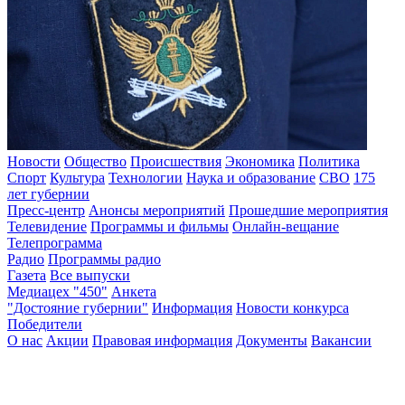
Новости
Общество
Происшествия
Экономика
Политика
Спорт
Культура
Технологии
Наука и образование
СВО
175
лет губернии
Пресс-центр
Анонсы мероприятий
Прошедшие мероприятия
Телевидение
Программы и фильмы
Онлайн-вещание
Телепрограмма
Радио
Программы радио
Газета
Все выпуски
Медиацех "450"
Анкета
"Достояние губернии"
Информация
Новости конкурса
Победители
О нас
Акции
Правовая информация
Документы
Вакансии