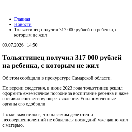
Новости
Главная
В Самаре ветераны СВО сыграли в пляжный волейбол с
Новости
молодежью
Тольяттинец получил 317 000 рублей на ребенка, с
08.08.2026 | 11:20
которым не жил
В Самаре со дна Волги подняли тело утонувшего мужчины
08.08.2026 | 11:15
09.07.2026 | 14:50
Вячеслав Федорищев поздравил жителей Самарской области с
Днем физкультурника
Тольяттинец получил 317 000 рублей
08.08.2026 | 11:05
Два человека погибли в столкновении моторной лодки и
на ребенка, с которым не жил
катера под Самарой
08.08.2026 | 10:35
Об этом сообщили в прокуратуре Самарской области.
Народные приметы на 9 августа 2026 года: что нельзя делать в
этот день
По версии следствия, в июне 2023 года тольяттинец решил
08.08.2026 | 10:27
оформить ежемесячное пособие за воспитание ребенка и даже
Где в Самаре отключат холодную воду 8 августа: список
составил соответствующее заявление. Уполномоченные
адресов
органы его одобрили.
08.08.2026 | 10:15
День физкультурника в России: какие праздники отмечают 8
Позже выяснилось, что на самом деле отец и
августа
несовершеннолетний не общались: последний уже давно жил
08.08.2026 | 09:54
с матерью.
Кардиолог Алексей Алексеенко рассказал, как снизить риски
для здоровья в жару