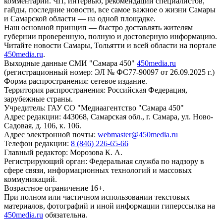
комментарии. ЧП, интервью, рекомендации специалистов,
гайды, последние новости, все самое важное о жизни Самары
и Самарской области — на одной площадке.
Наш основной принцип — быстро доставлять жителям
губернии проверенную, полную и достоверную информацию.
Читайте новости Самары, Тольятти и всей области на портале
450media.ru
.
Выходные данные СМИ "Самара 450"
450media.ru
(регистрационный номер: ЭЛ № ФС77-90097 от 26.09.2025 г.)
Форма распространения: сетевое издание.
Территория распространения: Российская Федерация,
зарубежные страны.
Учредитель: ГАУ СО "Медиаагентство "Самара 450"
Адрес редакции: 443068, Самарская обл., г. Самара, ул. Ново-
Садовая, д. 106, к. 106.
Адрес электронной почты:
webmaster@450media.ru
Телефон редакции:
8 (846) 226-65-66
Главный редактор: Морозова К. А.
Регистрирующий орган: Федеральная служба по надзору в
сфере связи, информационных технологий и массовых
коммуникаций.
Возрастное ограничение 16+.
При полном или частичном использовании текстовых
материалов, фотографий и иной информации гиперссылка на
450media.ru
обязательна.