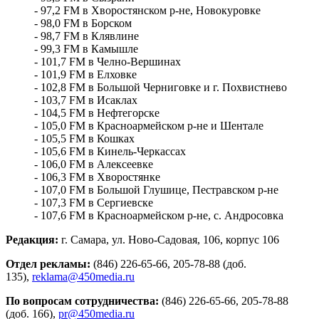
97,2 FM в Хворостянском р-не, Новокуровке
второй половине августа
98,0 FM в Борском
08.08.2026 | 21:52
98,7 FM в Клявлине
"Акрон" вничью сыграл с "Локомотивом" в третьем туре РПЛ
99,3 FM в Камышле
08.08.2026 | 21:26
101,7 FM в Челно-Вершинах
Вячеслав Федорищев поздравил "Волонтёров-медиков" с
101,9 FM в Елховке
десятилетием
102,8 FM в Большой Черниговке и г. Похвистнево
08.08.2026 | 21:07
103,7 FM в Исаклах
Есть погибшие: в Ставропольском районе столкнулись две
104,5 FM в Нефтегорске
моторные лодки
105,0 FM в Красноармейском р-не и Шентале
08.08.2026 | 20:33
105,5 FM в Кошках
Вячеслав Федорищев – в топ-3 губернаторов по количеству
105,6 FM в Кинель-Черкассах
подписчиков в "МАКСе"
106,0 FM в Алексеевке
08.08.2026 | 20:01
106,3 FM в Хворостянке
107,0 FM в Большой Глушице, Пестравском р-не
107,3 FM в Сергиевске
107,6 FM в Красноармейском р-не, с. Андросовка
Редакция:
г. Самара, ул. Ново-Садовая, 106, корпус 106
Отдел рекламы:
(846) 226-65-66, 205-78-88 (доб.
135),
reklama@
450media.ru
По вопросам сотрудничества:
(846) 226-65-66, 205-78-88
(доб. 166),
pr@
450media.ru