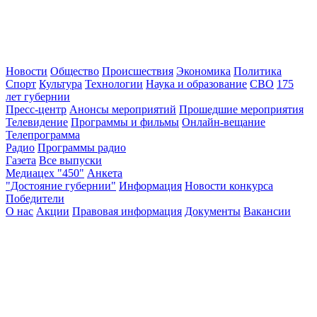
Новости
Общество
Происшествия
Экономика
Политика
Спорт
Культура
Технологии
Наука и образование
СВО
175
лет губернии
Пресс-центр
Анонсы мероприятий
Прошедшие мероприятия
Телевидение
Программы и фильмы
Онлайн-вещание
Телепрограмма
Радио
Программы радио
Газета
Все выпуски
Медиацех "450"
Анкета
"Достояние губернии"
Информация
Новости конкурса
Победители
О нас
Акции
Правовая информация
Документы
Вакансии