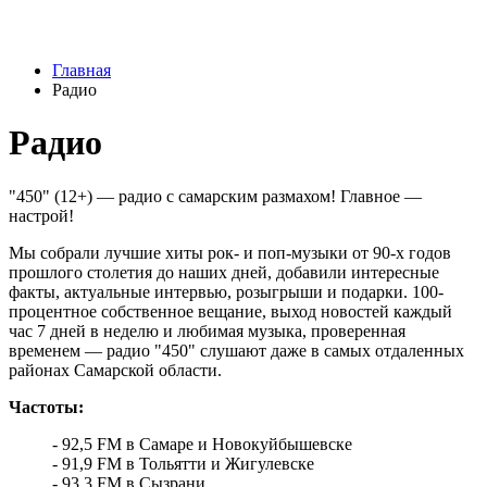
Новости
Главная
9 августа на нескольких улицах Самары не будет холодной
Радио
воды
09.08.2026 | 10:29
В Самарской области 9 августа около 5 часов действовала
Радио
беспилотная опасность
09.08.2026 | 10:24
Врач перечислил полезные для работы мозга продукты
"450" (12+) — радио с самарским размахом! Главное —
09.08.2026 | 10:05
настрой!
Вячеслав Федорищев поздравил жителей Самарской области с
Днем строителя
Мы собрали лучшие хиты рок- и поп-музыки от 90-х годов
09.08.2026 | 09:33
прошлого столетия до наших дней, добавили интересные
Персеиды: самарцам рассказали, как увидеть звездопад с 12 по
факты, актуальные интервью, розыгрыши и подарки. 100-
14 августа
процентное собственное вещание, выход новостей каждый
09.08.2026 | 09:17
час 7 дней в неделю и любимая музыка, проверенная
Народные приметы на 10 августа 2026 года: что нельзя делать
временем — радио "450" слушают даже в самых отдаленных
в этот день
районах Самарской области.
09.08.2026 | 09:13
День строителя в России: какие даты отмечаются 9 августа
Частоты:
09.08.2026 | 08:20
92,5 FM в Самаре и Новокуйбышевске
В Самарской области 9 августа будет аномальная жара
91,9 FM в Тольятти и Жигулевске
09.08.2026 | 07:04
93,3 FM в Сызрани
Серия магнитных бурь ожидается в Самарской области во