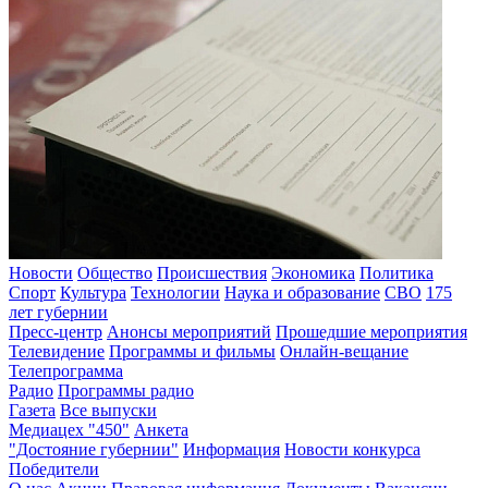
Новости
Общество
Происшествия
Экономика
Политика
Спорт
Культура
Технологии
Наука и образование
СВО
175
лет губернии
Пресс-центр
Анонсы мероприятий
Прошедшие мероприятия
Телевидение
Программы и фильмы
Онлайн-вещание
Телепрограмма
Радио
Программы радио
Газета
Все выпуски
Медиацех "450"
Анкета
"Достояние губернии"
Информация
Новости конкурса
Победители