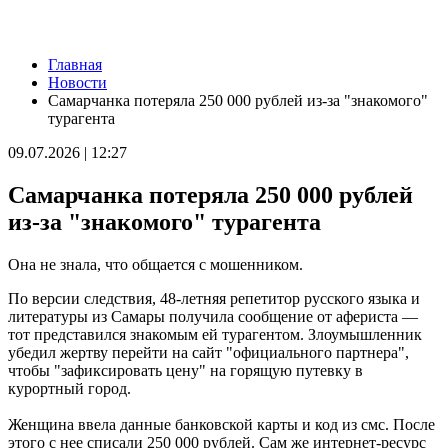
Новости
Главная
Серия магнитных бурь ожидается в Самарской области во
Новости
второй половине августа
Самарчанка потеряла 250 000 рублей из-за "знакомого"
08.08.2026 | 21:52
турагента
"Акрон" вничью сыграл с "Локомотивом" в третьем туре РПЛ
08.08.2026 | 21:26
09.07.2026 | 12:27
Вячеслав Федорищев поздравил "Волонтёров-медиков" с
десятилетием
Самарчанка потеряла 250 000 рублей
08.08.2026 | 21:07
Есть погибшие: в Ставропольском районе столкнулись две
из-за "знакомого" турагента
моторные лодки
08.08.2026 | 20:33
Она не знала, что общается с мошенником.
Вячеслав Федорищев – в топ-3 губернаторов по количеству
подписчиков в "МАКСе"
По версии следствия, 48-летняя репетитор русского языка и
08.08.2026 | 20:01
литературы из Самары получила сообщение от афериста —
Состав ХК ЦСК ВВС пополнили два нападающих
тот представился знакомым ей турагентом. Злоумышленник
08.08.2026 | 19:39
убедил жертву перейти на сайт "официального партнера",
Вячеслав Федорищев: "В Самарской области сильные,
чтобы "зафиксировать цену" на горящую путевку в
спортивные и талантливые люди"
курортный город.
08.08.2026 | 19:11
8 августа самарские "Крылья Советов" на домашнем стадионе
Женщина ввела данные банковской карты и код из смс. После
уступили "Балтике"
этого с нее списали 250 000 рублей. Сам же интернет-ресурс
08.08.2026 | 18:41