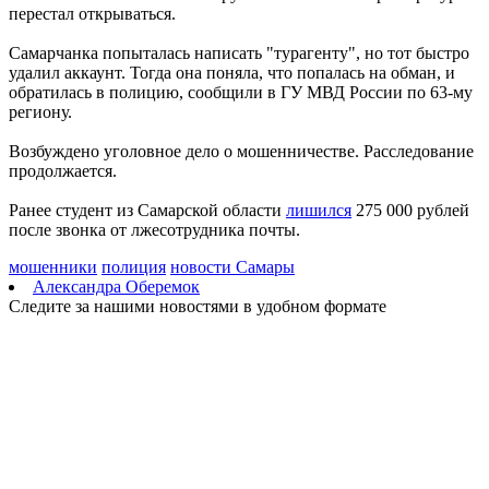
перестал открываться.
Вячеслав Федорищев: "У нас очень сильная федерация
прыжков на батуте"
Самарчанка попыталась написать "турагенту", но тот быстро
08.08.2026 | 17:57
удалил аккаунт. Тогда она поняла, что попалась на обман, и
Самарцев приглашают на бесплатные тренировки 9 августа
обратилась в полицию, сообщили в ГУ МВД России по 63-му
08.08.2026 | 17:38
региону.
8 августа в Самаре косят траву на 20-ти улицах
08.08.2026 | 17:08
Возбуждено уголовное дело о мошенничестве. Расследование
Школы Самарской области перейдут на обновленную
продолжается.
программу с 1 сентября
08.08.2026 | 16:39
Ранее студент из Самарской области
лишился
275 000 рублей
В Самарской области 8 августа объявили штормовое
после звонка от лжесотрудника почты.
предупреждение
08.08.2026 | 16:30
мошенники
полиция
новости Самары
Вячеслав Федорищев вручил награды спортсменам, тренерам
Александра Оберемок
и ветеранам
Следите за нашими новостями в удобном формате
08.08.2026 | 15:59
Где в Самаре отключат холодную воду с 10 по 12 августа:
список адресов
08.08.2026 | 15:44
Ливень с грозой и жара до 35 °C ожидаются в Самарской
области 9 августа
08.08.2026 | 15:18
Самарцев приглашают на бесплатные показы советского кино
8 и 9 августа
08.08.2026 | 14:52