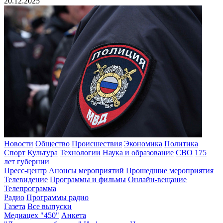
20.12.2025
Новости
Общество
Происшествия
Экономика
Политика
Спорт
Культура
Технологии
Наука и образование
СВО
175
лет губернии
Пресс-центр
Анонсы мероприятий
Прошедшие мероприятия
Телевидение
Программы и фильмы
Онлайн-вещание
Телепрограмма
Радио
Программы радио
Газета
Все выпуски
Медиацех "450"
Анкета