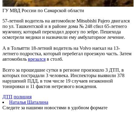
Днем строителя
Г
ГУ МВД России по Самарской области
09.08.2026 | 09:33
Персеиды: самарцам рассказали, как увидеть звездопад с 12 по
57-летний водитель на автомобиле Mitsubishi Pajero двигался
14 августа
по ул. Ташкентской и в районе дома № 248 сбил 65-летнего
09.08.2026 | 09:17
мужчину, который переходил дорогу по зебре. Пешехода
Народные приметы на 10 августа 2026 года: что нельзя делать
осмотрели медики и назначили ему амбулаторное лечение.
в этот день
09.08.2026 | 09:13
А в Тольятти 18-летний водитель на Volvo наехал на 13-
День строителя в России: какие даты отмечаются 9 августа
летнего подростка, который перебегал проезжую часть. Затем
09.08.2026 | 08:20
автомобиль
врезался
в столб.
В Самарской области 9 августа будет аномальная жара
09.08.2026 | 07:04
Всего за прошедшие сутки в регионе произошло 3 ДТП, в
Серия магнитных бурь ожидается в Самарской области во
которых пострадали 3 человека. Инспекторы выявили 378
второй половине августа
нарушений ПДД, в том числе 19 случаев незаконной
08.08.2026 | 21:52
тонировки и 11 фактов нетрезвого вождения.
"Акрон" вничью сыграл с "Локомотивом" в третьем туре РПЛ
08.08.2026 | 21:26
ДТП
полиция
Вячеслав Федорищев поздравил "Волонтёров-медиков" с
Наталья Шаталина
десятилетием
Следите за нашими новостями в удобном формате
08.08.2026 | 21:07
Есть погибшие: в Ставропольском районе столкнулись две
моторные лодки
08.08.2026 | 20:33
Вячеслав Федорищев – в топ-3 губернаторов по количеству