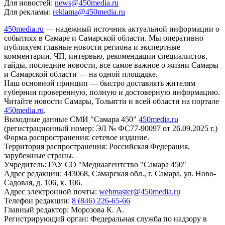
Для новостей:
news@450media.ru
Для рекламы:
reklama@450media.ru
450media.ru
— надежный источник актуальной информации о
событиях в Самаре и Самарской области. Мы оперативно
публикуем главные новости региона и экспертные
комментарии. ЧП, интервью, рекомендации специалистов,
гайды, последние новости, все самое важное о жизни Самары
и Самарской области — на одной площадке.
Наш основной принцип — быстро доставлять жителям
губернии проверенную, полную и достоверную информацию.
Читайте новости Самары, Тольятти и всей области на портале
450media.ru
.
Выходные данные СМИ "Самара 450"
450media.ru
(регистрационный номер: ЭЛ № ФС77-90097 от 26.09.2025 г.)
Форма распространения: сетевое издание.
Территория распространения: Российская Федерация,
зарубежные страны.
Учредитель: ГАУ СО "Медиаагентство "Самара 450"
Адрес редакции: 443068, Самарская обл., г. Самара, ул. Ново-
Садовая, д. 106, к. 106.
Адрес электронной почты:
webmaster@450media.ru
Телефон редакции:
8 (846) 226-65-66
Главный редактор: Морозова К. А.
Регистрирующий орган: Федеральная служба по надзору в