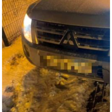
На Самарскую область 9 августа обрушатся гроза, ливень и
град
09.08.2026 | 12:12
В Самаре открыли обновленный стадион филиала ЦСКА
09.08.2026 | 11:49
В самарском парке Гагарина отметили День физкультурника
09.08.2026 | 11:41
В похвистневском парке "Юбилейный" появилась новая
спортплощадка
09.08.2026 | 11:31
Самарца отправили в колонию за похищение телефона и
денег с карты
09.08.2026 | 11:28
В Тольятти спасли подростков на сапборде, которых унесло от
берега
09.08.2026 | 10:56
9 августа на нескольких улицах Самары не будет холодной
воды
09.08.2026 | 10:29
В Самарской области 9 августа около 5 часов действовала
беспилотная опасность
09.08.2026 | 10:24
Врач перечислил полезные для работы мозга продукты
09.08.2026 | 10:05
Вячеслав Федорищев поздравил жителей Самарской области с