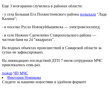
09.08.2026 | 14:16
Еще 3 возгорания случились в районах области:
В России могут отменить ЕГЭ с 2027 года
09.08.2026 | 12:35
- у села Большая Ега Похвистневского района
полыхала
"Лада
На Самарскую область 9 августа обрушатся гроза, ливень и
Калина";
град
09.08.2026 | 12:12
- в поселке Русло Новокуйбышевска — электровелосипед;
В Самаре открыли обновленный стадион филиала ЦСКА
09.08.2026 | 11:49
- в селе Нижнее Санчелеево Ставропольского района —
В самарском парке Гагарина отметили День физкультурника
частная баня на 24 "квадратах".
09.08.2026 | 11:41
В похвистневском парке "Юбилейный" появилась новая
На водных объектах происшествий в Самарской области за
спортплощадка
сутки не зафиксировано.
09.08.2026 | 11:31
На ликвидацию последствий ДТП 7 июля сотрудники МЧС
Самарца отправили в колонию за похищение телефона и
привлекались семь раз.
денег с карты
09.08.2026 | 11:28
пожар
ЧП
МЧС
В Тольятти спасли подростков на сапборде, которых унесло от
Виктория Новикова
берега
Следите за нашими новостями в удобном формате
09.08.2026 | 10:56
9 августа на нескольких улицах Самары не будет холодной
воды
09.08.2026 | 10:29
В Самарской области 9 августа около 5 часов действовала
беспилотная опасность
09.08.2026 | 10:24