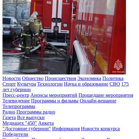
Новости
Общество
Происшествия
Экономика
Политика
Спорт
Культура
Технологии
Наука и образование
СВО
175
лет губернии
Пресс-центр
Анонсы мероприятий
Прошедшие мероприятия
Телевидение
Программы и фильмы
Онлайн-вещание
Телепрограмма
Радио
Программы радио
Газета
Все выпуски
Медиацех "450"
Анкета
"Достояние губернии"
Информация
Новости конкурса
Победители