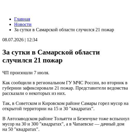
Новости
Главная
Поваленные деревья и оборванные провода: Вячеслав
Новости
Федорищев рассказал о последствиях непогоды
За сутки в Самарской области случился 21 пожар
09.08.2026 | 18:18
Пенсионерка из Ставропольского района потеряла 650 тысяч
08.07.2026 | 12:34
рублей из-за аферистов
09.08.2026 | 16:40
За сутки в Самарской области
Вернут деньги: мошенники обманули пенсионерку из Самары
на 950 тысяч рублей
случился 21 пожар
09.08.2026 | 16:38
Из-за непогоды в Тольятти усилили работу аварийных служб
ЧП произошли 7 июля.
09.08.2026 | 15:35
Где в Самаре приведут в порядок газоны 9 августа: список
Как сообщили в региональном ГУ МЧС России, во вторник в
адресов
губернии зафиксировали 21 пожар. Представители ведомства
09.08.2026 | 15:31
рассказали о некоторых из них.
Нападающий КС рассказал об игре команды с новым
тренером
Так, в Советском и Кировском районе Самары горел мусор на
09.08.2026 | 15:05
открытой территории на 15 и 30 "квадратах".
Вратарь Гудиев рассказал о тактике "Акрона" на матч с
"Локомотивом"
В Автозаводском районе Тольятти и Безенчуке тоже вспыхнул
09.08.2026 | 14:25
мусор на 30 и 300 "квадратах", а в Чапаевске — дачный дом
В Красноглинском районе Самары водитель легковушки сбил
на 50 "квадратах".
ребенка