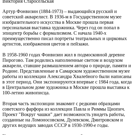
Виктория Старосельская
В
деликатес
06.08.2026 | 16:17
Артур Фонвизин (1884-1973) – выдающийся русский и
Укрепление системы довузовской подготовки: проект
советский акварелист. В 1936-м в Государственном музее
"Базовые и опорные школы" в Самарской области
изобразительного искусства в Москве прошла первая
06.08.2026 | 16:11
персональная выставка художника. Через год он попал в
Праздник вопреки боли: "званый ужин" в честь дня рождения
эпицентр борьбы с формализмом. С начала 1940-х
Карла III – очередная провокация?
преимущественно писал портреты театральных и цирковых
06.08.2026 | 16:07
артистов, изображения цветов и пейзажи.
Житель Новокуйбышевска захватил 311 "квадратов"
государственной земли
В 1958-1960 годах Фонвизин жил в подмосковной деревне
06.08.2026 | 16:03
Пирогово. Там родились наполненные светом и воздухом
В Волжском районе начинается капремонт путепровода через
акварели, ставшие размышлением автора о природе, памяти и
железную дорогу
Родине. Представленные в Самарском художественном музее
06.08.2026 | 15:55
работы из коллекции Александра Хвалебного были написаны
В "Курумоче" 6 августа задерживаются более десятка рейсов
в этот период. Они экспонируются впервые с 1984 года, когда
06.08.2026 | 15:27
в Центральном доме художника в Москве прошла выставка к
Тольяттинский гандболист борется за путевку на
100-летию живописца.
Олимпийские игры-2028
06.08.2026 | 15:26
Вторая часть экспозиции знакомит с редкими образцами
В России запустили бесплатный информационный ресурс для
советского фарфора из коллекции Павла и Риммы Циопич.
родителей с детьми
Проект "Вокруг чашки" дает возможность увидеть работы,
06.08.2026 | 15:12
созданные на Ломоносовском, Дулевском, Дмитровском и
Вакансии потерявшим работу, экскурсия для инвалидов и
других ведущих заводах СССР в 1930-1990-е годы.
новые схемы мошенников: о чем расскажет "Волжская