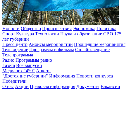
Новости
Общество
Происшествия
Экономика
Политика
Спорт
Культура
Технологии
Наука и образование
СВО
175
лет губернии
Пресс-центр
Анонсы мероприятий
Прошедшие мероприятия
Телевидение
Программы и фильмы
Онлайн-вещание
Телепрограмма
Радио
Программы радио
Газета
Все выпуски
Медиацех "450"
Анкета
"Достояние губернии"
Информация
Новости конкурса
Победители
О нас
Акции
Правовая информация
Документы
Вакансии