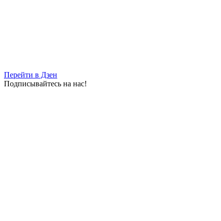
06.08.2026 | 13:35
Преображение больниц: в Самаре возвращают исторический
облик двум старинным особнякам
06.08.2026 | 13:31
Перейти в Дзен
Подписывайтесь на нас!