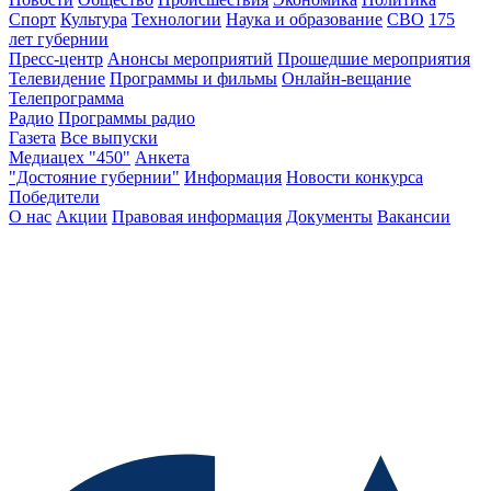
Спорт
Культура
Технологии
Наука и образование
СВО
175
лет губернии
Пресс-центр
Анонсы мероприятий
Прошедшие мероприятия
Телевидение
Программы и фильмы
Онлайн-вещание
Телепрограмма
Радио
Программы радио
Газета
Все выпуски
Медиацех "450"
Анкета
"Достояние губернии"
Информация
Новости конкурса
Победители
О нас
Акции
Правовая информация
Документы
Вакансии