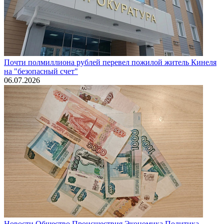
Почти полмиллиона рублей перевел пожилой житель Кинеля
на "безопасный счет"
06.07.2026
Новости
Общество
Происшествия
Экономика
Политика