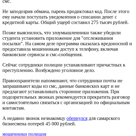
смс.
172 и 174
07.08.2026 | 19:29
Не заподозрив обмана, парень продиктовал код. После этого
Лук, капуста и свекла: в Минпромторге Самарской области
ему начали поступать уведомления о списании денег с
рассказали, какие продукты дорожают летом
кредитной карты. Общий ущерб составил 275 тысяч рублей.
07.08.2026 | 19:11
В селе Усинское тушили крышу "заброшки" 7 августа
Позже выяснилось, что злоумышленники также убедили
07.08.2026 | 18:55
студента установить приложение для "отслеживания
В облизбиркоме разыграли порядок размещения эмблем
посылки". На самом деле программа оказалась вредоносной и
политических партий в избирательных бюллетенях
предоставила мошенникам доступ к телефону, включая
07.08.2026 | 18:49
банковские сервисы и смс-сообщения.
Исследование: россияне увеличивают расходы на спорт и
ЗОЖ
Сейчас сотрудники полиции устанавливают причастных к
07.08.2026 | 18:24
преступлению. Возбуждено уголовное дело.
В Самарской области продлили ограничения по купанию на
Правоохранители напоминают, что сотрудники почты не
четырех пляжах
запрашивают коды из смс, данные банковских карт и не
07.08.2026 | 18:22
предлагают устанавливать сторонние приложения. При
Вячеслав Федорищев впервые вручил знак "За вклад в
подозрительных звонках рекомендуется прекратить разговор
развитие Самарской области" выдающимся жителям
и самостоятельно связаться с организацией по официальным
07.08.2026 | 18:21
контактам.
В Тольятти отремонтируют тротуары и проезды
07.08.2026 | 18:05
А недавно звонок незнакомцу
обернулся
для самарского
"Самара в движении": расписание бесплатных тренировок 8
бизнесмена потерей 45 000 рублей.
августа
07.08.2026 | 17:56
мошенники
полиция
Забота о здоровье ветеранов – один из приоритетов: Вячеслав