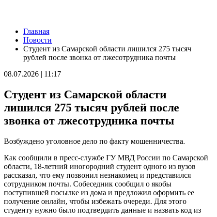
Новости
Главная
В Кошкинском районе благоустраивают 7 общественных
Новости
территорий
Студент из Самарской области лишился 275 тысяч
08.08.2026 | 08:07
рублей после звонка от лжесотрудника почты
+32 °C и вечерний дождь: погода в Самарской области 8
августа
08.07.2026 | 11:17
08.08.2026 | 07:08
В Самарской области рано утром 8 августа объявили
Студент из Самарской области
ракетную и беспилотную опасность
08.08.2026 | 04:40
лишился 275 тысяч рублей после
В Большой Глушице появится зона отдыха у воды
звонка от лжесотрудника почты
07.08.2026 | 21:41
Вячеслав Федорищев: "Важно отмечать тех, кто всей душой и
сердцем болеет за нашу Самарскую область и вносит большой
Возбуждено уголовное дело по факту мошенничества.
вклад в ее развитие"
07.08.2026 | 21:21
Как сообщили в пресс‑службе ГУ МВД России по Самарской
В Самаре изменят схему движения шести автобусов с 8 до 12
области, 18-летний иногородний студент одного из вузов
августа
рассказал, что ему позвонил незнакомец и представился
07.08.2026 | 20:51
сотрудником почты. Собеседник сообщил о якобы
В Самаре пустят дополнительный транспорт в день матча КС
поступившей посылке из дома и предложил оформить ее
— "Балтика"
получение онлайн, чтобы избежать очереди. Для этого
07.08.2026 | 20:07
студенту нужно было подтвердить данные и назвать код из
В Самаре временно изменят маршруты дачных автобусов №