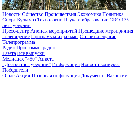
Новости
Общество
Происшествия
Экономика
Политика
Спорт
Культура
Технологии
Наука и образование
СВО
175
лет губернии
Пресс-центр
Анонсы мероприятий
Прошедшие мероприятия
Телевидение
Программы и фильмы
Онлайн-вещание
Телепрограмма
Радио
Программы радио
Газета
Все выпуски
Медиацех "450"
Анкета
"Достояние губернии"
Информация
Новости конкурса
Победители
О нас
Акции
Правовая информация
Документы
Вакансии