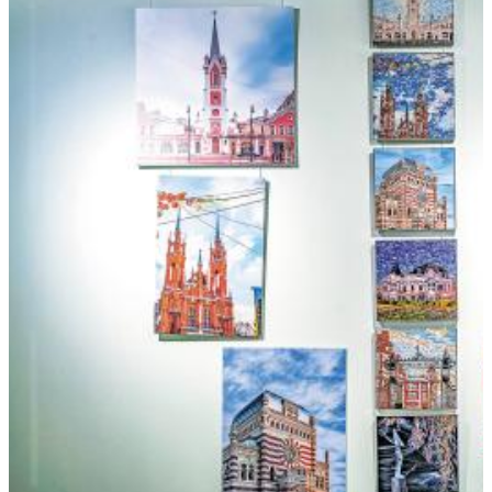
Фабрике-кухне
09.08.2026 | 22:05
Как помочь кошке справиться со стрессом: советы эксперта
09.08.2026 | 21:47
Эксперт рассказал, как мошенники используют старые сим-
карты
09.08.2026 | 21:32
В Тольятти восстановили движение на дорогах после падения
деревьев
09.08.2026 | 21:04
Персеиды и парад планет: какие астрономические явления
произойдут в августе
09.08.2026 | 20:59
В России могут сократить срок оплаты штрафов для авто с
иностранными номерами
09.08.2026 | 20:11
В Москве открыли фотовыставку о Самарской области
09.08.2026 | 20:06
Поддержка предпринимателей, авиационный кластер и День
строителя. Спецрепортаж
09.08.2026 | 20:00
Самарцев предупредили о временных перебоях с
водоснабжением
09.08.2026 | 19:26
Жителей Самарской области предупредили о тумане и