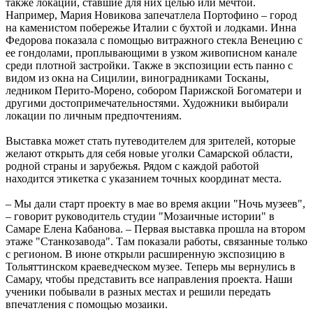
09.08.2026 | 14:25
также локации, ставшие для них целью или мечтой.
В Красноглинском районе Самары водитель легковушки сбил
Например, Мария Новикова запечатлела Портофино – город
ребенка
на каменистом побережье Италии с бухтой и лодками. Инна
09.08.2026 | 14:16
Федорова показала с помощью витражного стекла Венецию с
В России могут отменить ЕГЭ с 2027 года
ее гондолами, проплывающими в узком живописном канале
09.08.2026 | 12:35
среди плотной застройки. Также в экспозиции есть панно с
На Самарскую область 9 августа обрушатся гроза, ливень и
видом из окна на Сицилии, виноградниками Тосканы,
град
ледником Перито-Морено, собором Парижской Богоматери и
09.08.2026 | 12:12
другими достопримечательностями. Художники выбирали
В Самаре открыли обновленный стадион филиала ЦСКА
локации по личным предпочтениям.
09.08.2026 | 11:49
В самарском парке Гагарина отметили День физкультурника
Выставка может стать путеводителем для зрителей, которые
09.08.2026 | 11:41
желают открыть для себя новые уголки Самарской области,
В похвистневском парке "Юбилейный" появилась новая
родной страны и зарубежья. Рядом с каждой работой
спортплощадка
находится этикетка с указанием точных координат места.
09.08.2026 | 11:31
Самарца отправили в колонию за похищение телефона и
– Мы дали старт проекту в мае во время акции "Ночь музеев",
денег с карты
– говорит руководитель студии "Мозаичные истории" в
09.08.2026 | 11:28
Самаре Елена Кабанова. – Первая выставка прошла на втором
этаже "Станкозавода". Там показали работы, связанные только
с регионом. В июне открыли расширенную экспозицию в
Тольяттинском краеведческом музее. Теперь мы вернулись в
Самару, чтобы представить все направления проекта. Наши
ученики побывали в разных местах и решили передать
впечатления с помощью мозаики.