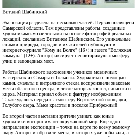
порывистом ветре 10 августа
09.08.2026 | 19:23
Виталий Шабинский
Упало более 30 деревьев: в Самаре 9 августа устраняют
последствия непогоды
Экспозиция разделена на несколько частей. Первая посвящена
09.08.2026 | 19:12
Самарской области. Там представлены работы, созданные
Поваленные деревья и оборванные провода: Вячеслав
художниками-мозаичистами на основе фотографий реальных
Федорищев рассказал о последствиях непогоды
локаций, сделанных Виталием Шабинским. Его уникальные
09.08.2026 | 18:18
снимки природы, городов и их жителей публикуют в
Пенсионерка из Ставропольского района потеряла 650 тысяч
интернет-журнале "Кому на Волге" (16+) и газете "Волжская
рублей из-за аферистов
коммуна" (12+). Автор фиксирует неповторимую атмосферу
09.08.2026 | 16:40
улиц и заповедных мест.
Вернут деньги: мошенники обманули пенсионерку из Самары
на 950 тысяч рублей
Работы Шабинского вдохновили учеников мозаичных
09.08.2026 | 16:38
мастерских из Самары и Тольятти. Художники с помощью
Из-за непогоды в Тольятти усилили работу аварийных служб
камня, смальты и витражного стекла воспроизвели знаковые
09.08.2026 | 15:35
места областного центра, в числе которых костел, синагога и
Где в Самаре приведут в порядок газоны 9 августа: список
кирха. Материал придал объем и фактуру изображениям.
адресов
Также удалось передать атмосферу Вертолетной площадки,
09.08.2026 | 15:31
Голубого озера, Мыса красоты в поселке Прибрежный.
Нападающий КС рассказал об игре команды с новым
тренером
Во второй части выставки зрители увидят, как юные
09.08.2026 | 15:05
художники воспринимают окружающий мир. Еще одно
Вратарь Гудиев рассказал о тактике "Акрона" на матч с
направление экспозиции – точки на карте по всему земному
"Локомотивом"
шару. Авторы изобразили места, в которых уже побывали, а