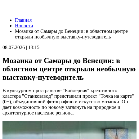
Новости
Главная
В "Курумоче" 10 августа задерживаются около 30 рейсов
Новости
10.08.2026 | 09:39
Мозаика от Самары до Венеции: в областном центре
Народные приметы на 11 августа 2026 года: что нельзя делать
открыли необычную выставку-путеводитель
в этот день
10.08.2026 | 09:23
08.07.2026 | 13:15
В Москве продолжает работу фотовыставка о Самаре
10.08.2026 | 09:14
Мозаика от Самары до Венеции: в
Самарцы 10 августа встали в пробке из-за замены трамвайных
путей на Ново-Садовой
областном центре открыли необычную
10.08.2026 | 09:01
выставку-путеводитель
День гиревого спорта: какие праздники отмечают 10 августа
10.08.2026 | 08:32
Занесло на встречку: в Волжском районе погиб 19-летний
В культурном пространстве "Бойлерная" креативного
водитель "Калины"
кластера "Станкозавод" представили проект "Точка на карте"
10.08.2026 | 08:31
(0+), объединивший фотографию и искусство мозаики. Он
В Самарской области с ночи 10 августа действует опасность
дает возможность по-новому взглянуть на природное и
БПЛА
архитектурное наследие региона.
10.08.2026 | 08:10
Аномальная жара спадет: какая погода будет 10 августа в
Самарской области
10.08.2026 | 07:15
В Самаре представят последнюю книгу Виталия Стадникова о