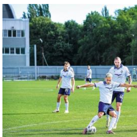
10.08.2026 | 11:40
Вячеслав Федорищев принес глубочайшие соболезнования
жителям Республики Татарстан
10.08.2026 | 11:38
В Отрадном обсудили меры поддержки военнослужащих и их
родных
10.08.2026 | 11:36
В Тольятти несколько троллейбусов 10 августа изменят
маршруты
10.08.2026 | 11:29
В Тольятти ливень побил рекорд 36-летней давности
10.08.2026 | 11:28
Детский психолог рассказал, как помочь школьникам
настроиться на учебу
10.08.2026 | 11:03
Самарские врачи первыми в мире прооперировали череп 101-
летнему пациенту
10.08.2026 | 11:02
В Самарской области подвели промежуточные итоги работы в
стройотрасли
10.08.2026 | 10:56
Овощеводы Самарской области — в разгаре уборочной
кампании
10.08.2026 | 10:53
Состоялась отчетно-выборная конференция регионального