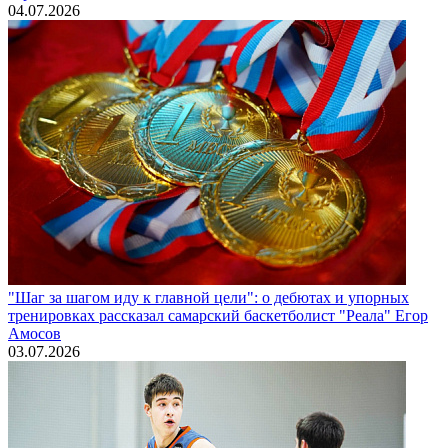
04.07.2026
"Шаг за шагом иду к главной цели": о дебютах и упорных
тренировках рассказал самарский баскетболист "Реала" Егор
Амосов
03.07.2026