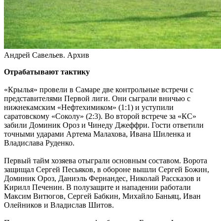
отделения Российского военно-исторического общества
10.08.2026 | 10:46
В Самарской области продолжают устранять последствия
ливня и сильного ветра
10.08.2026 | 10:28
В Роскачестве рассказали, как выбрать свежие грибы в
Андрей Савельев. Архив
магазине
10.08.2026 | 10:14
Отрабатывают тактику
Хрустит и не подгорает: селекционеры ООО "Агростар"
вывели новые сорта картофеля, которые пригодны для
«Крылья» провели в Самаре две контрольные встречи с
переработки на чипсы и фри
представителями Первой лиги. Они сыграли вничью с
10.08.2026 | 10:00
нижнекамским «Нефтехимиком» (1:1) и уступили
В Кинеле 10 августа на нескольких улицах не будет
саратовскому «Соколу» (2:3). Во второй встрече за «КС»
электричества
забили Доминик Ороз и Чинеду Джеффри. Гости ответили
10.08.2026 | 09:54
точными ударами Артема Малахова, Ивана Шиленка и
Опасная инфекция через обычную рану: как защититься от
Владислава Руденко.
столбняка
10.08.2026 | 09:50
Первый тайм хозяева отыг­рали основным составом. Ворота
В "Курумоче" 10 августа задерживаются около 30 рейсов
защищал Сергей Песьяков, в обороне вышли Сергей Божин,
10.08.2026 | 09:39
Доминик Ороз, Даниэль Фернандес, Николай Рассказов и
Народные приметы на 11 августа 2026 года: что нельзя делать
Кирилл Печенин. В полузащите и нападении работали
в этот день
Максим Витюгов, Сергей Бабкин, Михайло Баньяц, Иван
10.08.2026 | 09:23
Олейников и Владислав Шитов.
В Москве продолжает работу фотовыставка о Самаре