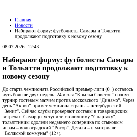
Новости
Главная
В Самаре возбудили уголовное дело из-за столкновения двух
Новости
лодок
Набирают форму: футболисты Самары и Тольятти
10.08.2026 | 12:52
продолжают подготовку к новому сезону
От боя – к делу, от молчания – к диалогу: лекции общества
"Знание" для участников СВО и членов их семей в Самарской
08.07.2026 | 12:43
области
10.08.2026 | 12:41
Набирают форму: футболисты Самары
Хотела помочь подруге: в Борском районе сельчанку без прав
поймали за рулем "Гранты"
и Тольятти продолжают подготовку к
10.08.2026 | 12:24
новому сезону
В центре Сызрани на два дня отключат горячую воду
10.08.2026 | 12:20
"Серебряные" волонтеры из Похвистнева передали масксети
До старта чемпионата Российской премьер-лиги (0+) осталось
для бойцов СВО
чуть больше двух недель. 24 июля "Крылья Советов" начнут
10.08.2026 | 12:04
турнир гостевым матчем против московского "Динамо". Через
В Самаре 10 августа на нескольких улицах отключат
день "Акрон" примет чемпиона страны – петербургский
холодную воду
"Зенит". Сейчас клубы проверяют составы в товарищеских
10.08.2026 | 11:51
встречах. Самарцы уступили столичному "Спартаку",
Новокуйбышевский театр "Грань" открыл новый сезон
тольяттинцы одолели недавнего соперника по стыковым
10.08.2026 | 11:40
играм – волгоградский "Ротор". Детали – в материале
За сутки в Самарской области потушили 15 пожаров и спасли
"Волжской коммуны" (12+).
8 человек