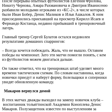
10.08.2026 | 09:14
После перерыва опытных футболистов Евгения Фролова,
Самарцы 10 августа встали в пробке из-за замены трамвайных
Никиту Чернова, Амара Рахмановича и Дмитрия Иванисеню
путей на Ново-Садовой
разбавили молодыми игроками из «КС-2», в числе которых
10.08.2026 | 09:01
были Иван Бобер, Денис Маликов и Илья Ашкалов. К ним
День гиревого спорта: какие праздники отмечают 10 августа
присоединились при­ехавший на просмотр Кирилл Исаев и
10.08.2026 | 08:32
Фернандо Костанца, недавно прибывший в тренировочный
Занесло на встречку: в Волжском районе погиб 19-летний
лагерь.
водитель "Калины"
10.08.2026 | 08:31
Главный тренер Сергей Булатов остался недоволен
В Самарской области с ночи 10 августа действует опасность
результатами домашних спаррингов:
БПЛА
10.08.2026 | 08:10
– Всегда хочется побеждать. Жаль, что не вышло. Оставим
Аномальная жара спадет: какая погода будет 10 августа в
победы на чемпионат. Зато эти матчи помогли понять, с кем
Самарской области
из футболистов можем двигаться дальше.
10.08.2026 | 07:15
В Самаре представят последнюю книгу Виталия Стадникова о
Он также отметил, что на тренировках штаб уделяет много
Фабрике-кухне
времени тактическим схемам. По словам наставника, когда
09.08.2026 | 22:05
новички приедут и наберут форму, болельщики и соперники
Как помочь кошке справиться со стрессом: советы эксперта
увидят обновленную команду.
09.08.2026 | 21:47
Эксперт рассказал, как мошенники используют старые сим-
Макаров вернулся домой
карты
09.08.2026 | 21:32
В этих матчах дважды выходил на замену новичок клуба –
воспитанник тольяттинской Академии Коноплева Денис
Макаров. Полузащитник известен по выступлениям за