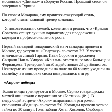
московское «Динамо» и сборную России. Прошлый сезон он
завершал в Турции.
По словам Макарова, ему нравится атакующий стиль,
который ставит главный тренер команды:
– Я посоветовался с семьей, коллегами и решил, что «Крылья
Советов» станут лучшим вариантом для продолжения
карьеры и профессионального роста.
Первый выездной товарищеский матч самарцы провели в
Москве, где уступили «Спартаку» со счетом 2:3. У хозяев
отличились Ливай Гарсия, Иван Сорокин и уроженец
Сызрани Наиль Умяров. «Крылья» ответили голами Баньяца и
Фернандеса. Тренерский штаб задействовал 23 футболистов.
Некоторые из них проводили на поле по 60 минут, уходили на
скамейку, а в концовке снова возвращались в игру.
«Акрон» победил
Тольяттинцы тренируются в Москве. Серию товарищеских
матчей они начали с поражения от «Балтики» (0:1). В
следующей встрече «Акрон» исправился и разгромил
столичную «Родину» со счетом 5:0. Команды провели четыре
тайма по 30 минут. Голы забили Хетаг Хосонов, Слободан