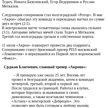
Тедич, Никита Ба­зилевский, Егор Ведерников и Руслан
Меткалов.
Следующим соперником стал волгоградский «Ротор». В мае
«Акрон» обыграл эту команду в переходных матчах по сумме
двух встреч (2:1).
В контрольном матче тольяттинцы снова оказались сильнее
(3:1). Авторами забитых мячей стали Тедич и Меткалов.
Третий гол волгоградцы срезали в собственные ворота.
11 июля «Акрон» планирует провести два спарринга.
Соперниками станут бронзовый призер РПЛ московский
«Локомотив» и вернувшийся из Первой лиги воронежский
«Факел».
Срджан Благоевич, главный тренер «Акрона»:
– Я тренирую уже около 25 лет. Восемь лет
провел в белградской академии, затем в командах
четвертой, третьей, второй и первой лиг.
После трудился за границей. Работал в клубах,
которые боролись за выживание в своих
дивизионах, а также возглавлял чемпионов –
«Астану» и венгерский «Дебрецен». Это
позволяет мне быть готовым к любому вызову.