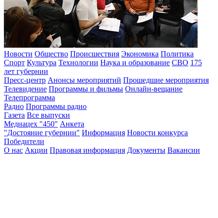
Новости
Общество
Происшествия
Экономика
Политика
Спорт
Культура
Технологии
Наука и образование
СВО
175
лет губернии
Пресс-центр
Анонсы мероприятий
Прошедшие мероприятия
Телевидение
Программы и фильмы
Онлайн-вещание
Телепрограмма
Радио
Программы радио
Газета
Все выпуски
Медиацех "450"
Анкета
"Достояние губернии"
Информация
Новости конкурса
Победители
О нас
Акции
Правовая информация
Документы
Вакансии