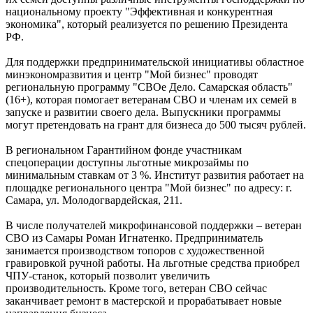
проходят в Сызранской больнице
национальному проекту "Эффективная и конкурентная
07.08.2026 | 16:10
экономика", который реализуется по решению Президента
В новом статусе: что известно об и. о. ректора Самарского
РФ.
государственного института культуры
07.08.2026 | 16:06
Для поддержки предпринимательской инициативы областное
В Новокуйбышевске ушел из жизни заслуженный тренер
минэкономразвития и центр "Мой бизнес" проводят
России Валерий Иванов
региональную программу "СВОе Дело. Самарская область"
07.08.2026 | 15:55
(16+), которая помогает ветеранам СВО и членам их семей в
Начали борьбу за трофей: футбольные клубы Самарской
запуске и развитии своего дела. Выпускники программы
области провели матчи первого тура группового этапа Кубка
могут претендовать на грант для бизнеса до 500 тысяч рублей.
России
07.08.2026 | 15:42
В региональном Гарантийном фонде участникам
В Самарской области закроют ж/д переезд у Кротовки с 21 по
спецоперации доступны льготные микрозаймы по
22 августа
минимальным ставкам от 3 %. Институт развития работает на
07.08.2026 | 15:31
площадке регионального центра "Мой бизнес" по адресу: г.
Играют будущие олимпийцы: в тольяттинском
Самара, ул. Молодогвардейская, 211.
спорткомплексе "Олимп" стартовал гандбольный турнир
07.08.2026 | 15:27
В числе получателей микрофинансовой поддержки – ветеран
Аномальную жару прогнозируют в Самарской области 8
СВО из Самары Роман Игнатенко. Предприниматель
августа
занимается производством топоров с художественной
07.08.2026 | 15:02
гравировкой ручной работы. На льготные средства приобрел
В Самаре пройдет открытый матч по следж-хоккею 8 августа
ЧПУ-станок, который позволит увеличить
07.08.2026 | 15:01
производительность. Кроме того, ветеран СВО сейчас
заканчивает ремонт в мастерской и прорабатывает новые