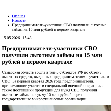
Новости
Главная
В Большой Глушице появится зона отдыха у воды
Новости
07.08.2026 | 21:41
Предприниматели-участники СВО получили льготные
Вячеслав Федорищев: "Важно отмечать тех, кто всей душой и
займы на 15 млн рублей в первом квартале
сердцем болеет за нашу Самарскую область и вносит большой
вклад в ее развитие"
15.05.2026 | 15:48
07.08.2026 | 21:21
В Самаре изменят схему движения шести автобусов с 8 до 12
Предприниматели-участники СВО
августа
07.08.2026 | 20:51
получили льготные займы на 15 млн
В Самаре пустят дополнительный транспорт в день матча КС
рублей в первом квартале
— "Балтика"
07.08.2026 | 20:07
В Самаре временно изменят маршруты дачных автобусов №
Самарская область вошла в топ-3 субъектов РФ по объему
172 и 174
льготных средств, выданных предпринимателям – участникам
07.08.2026 | 19:29
СВО. За первый квартал 2026 года предприниматели,
Лук, капуста и свекла: в Минпромторге Самарской области
принимающие участие в специальной военной операции, а
рассказали, какие продукты дорожают летом
также поставщики продукции для нужд СВО получили
07.08.2026 | 19:11
льготные займы на сумму 15 млн рублей через
В селе Усинское тушили крышу "заброшки" 7 августа
государственные микрофинансовые организации.
07.08.2026 | 18:55
В облизбиркоме разыграли порядок размещения эмблем
политических партий в избирательных бюллетенях