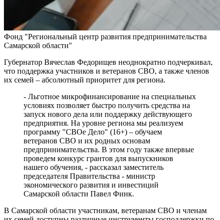
Реализация масштабных задач отрасли: Вячеслав Федорищев
вручил государственные и региональные награды в
преддверии Дня строителя
07.08.2026 | 17:04
Фонд "Региональный центр развития предпринимательства
Вместе на страже порядка: вклад добровольных народных
Самарской области"
дружин в безопасность Самарской области
07.08.2026 | 17:02
Губернатор Вячеслав Федорищев неоднократно подчеркивал,
7 августа Волга у берегов Самары прогрелась почти до 24 °C
что поддержка участников и ветеранов СВО, а также членов
07.08.2026 | 17:02
их семей – абсолютный приоритет для региона.
Народ, родившийся на Волге: о поволжских немцах
- Льготное микрофинансирование на специальных
Самарского края
условиях позволяет быстро получить средства на
07.08.2026 | 16:58
запуск нового дела или поддержку действующего
Для зрителей от 5 до 150 лет: в Новокуйбышевске выпускают
предприятия. На уровне региона мы реализуем
спектакль по мотивам русской сказки
программу "СВОе Дело" (16+) – обучаем
07.08.2026 | 16:50
ветеранов СВО и их родных основам
65 школ Самары уже готовы к учебному году
предпринимательства. В этом году также впервые
07.08.2026 | 16:25
проведем конкурс грантов для выпускников
Россияне больше не готовы откладывать решение жилищного
нашего обучения, - рассказал заместитель
вопроса: объем выдачи ипотеки вырос на 38 %
председателя Правительства - министр
07.08.2026 | 16:13
экономического развития и инвестиций
Завершился первый Всероссийский турнир "Шахматы для
Самарской области Павел Финк.
СВОих"
07.08.2026 | 16:12
В Самарской области участникам, ветеранам СВО и членам
Полный цикл восстановления жители Правобережья Волги
их семей доступны различные инструменты господдержки по