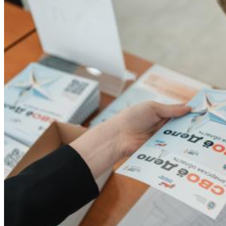
07.08.2026 | 18:49
Исследование: россияне увеличивают расходы на спорт и
ЗОЖ
07.08.2026 | 18:24
В Самарской области продлили ограничения по купанию на
четырех пляжах
07.08.2026 | 18:22
Вячеслав Федорищев впервые вручил знак "За вклад в
развитие Самарской области" выдающимся жителям
07.08.2026 | 18:21
В Тольятти отремонтируют тротуары и проезды
07.08.2026 | 18:05
"Самара в движении": расписание бесплатных тренировок 8
августа
07.08.2026 | 17:56
Забота о здоровье ветеранов – один из приоритетов: Вячеслав
Федорищев – о расширении географии диспансеризации
участников СВО
07.08.2026 | 17:55
Самарские строители отмечают профессиональный праздник
07.08.2026 | 17:49
В ГД предложили увеличить МРОТ до 50 000 рублей
07.08.2026 | 17:25
Шостакович и сказки: в Самаре прошел необычный концерт
07.08.2026 | 17:05