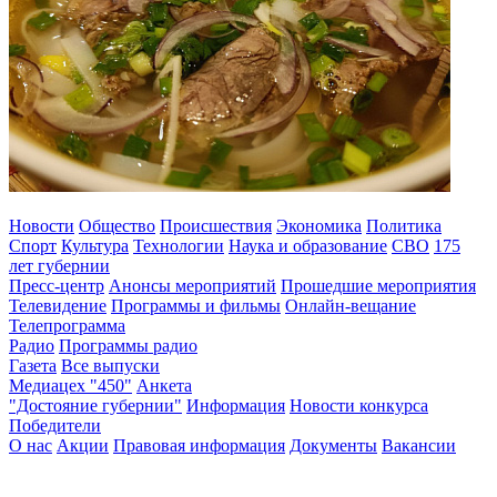
Новости
Общество
Происшествия
Экономика
Политика
Спорт
Культура
Технологии
Наука и образование
СВО
175
лет губернии
Пресс-центр
Анонсы мероприятий
Прошедшие мероприятия
Телевидение
Программы и фильмы
Онлайн-вещание
Телепрограмма
Радио
Программы радио
Газета
Все выпуски
Медиацех "450"
Анкета
"Достояние губернии"
Информация
Новости конкурса
Победители
О нас
Акции
Правовая информация
Документы
Вакансии