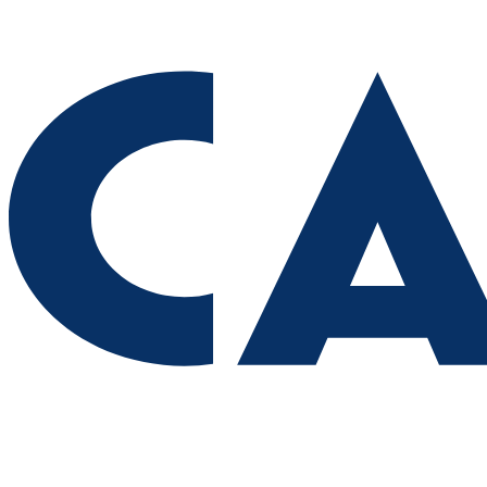
"Самара в движении": расписание бесплатных тренировок 8
августа
07.08.2026 | 17:56
Забота о здоровье ветеранов – один из приоритетов: Вячеслав
Федорищев – о расширении географии диспансеризации
участников СВО
07.08.2026 | 17:55