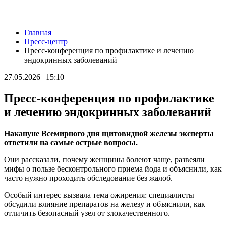
Новости
Главная
Ударила собутыльника: на тольяттинку завели "уголовку"
Пресс-центр
08.08.2026 | 11:40
Пресс-конференция по профилактике и лечению
В Самаре ветераны СВО сыграли в пляжный волейбол с
эндокринных заболеваний
молодежью
08.08.2026 | 11:20
27.05.2026 | 15:10
В Самаре со дна Волги подняли тело утонувшего мужчины
08.08.2026 | 11:15
Пресс-конференция по профилактике
Вячеслав Федорищев поздравил жителей Самарской области с
Днем физкультурника
и лечению эндокринных заболеваний
08.08.2026 | 11:05
Два человека погибли в столкновении моторной лодки и
Накануне Всемирного дня щитовидной железы эксперты
катера под Самарой
ответили на самые острые вопросы.
08.08.2026 | 10:35
Народные приметы на 9 августа 2026 года: что нельзя делать в
Они рассказали, почему женщины болеют чаще, развеяли
этот день
мифы о пользе бесконтрольного приема йода и объяснили, как
08.08.2026 | 10:27
часто нужно проходить обследование без жалоб.
Где в Самаре отключат холодную воду 8 августа: список
адресов
Особый интерес вызвала тема ожирения: специалисты
08.08.2026 | 10:15
обсудили влияние препаратов на железу и объяснили, как
День физкультурника в России: какие праздники отмечают 8
отличить безопасный узел от злокачественного.
августа
08.08.2026 | 09:54