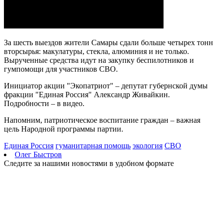
08.08.2026 | 10:35
Народные приметы на 9 августа 2026 года: что нельзя делать в
этот день
08.08.2026 | 10:27
За шесть выездов жители Самары сдали больше четырех тонн
Где в Самаре отключат холодную воду 8 августа: список
вторсырья: макулатуры, стекла, алюминия и не только.
адресов
Вырученные средства идут на закупку беспилотников и
08.08.2026 | 10:15
гумпомощи для участников СВО.
День физкультурника в России: какие праздники отмечают 8
августа
Инициатор акции "Экопатриот" – депутат губернской думы
08.08.2026 | 09:54
фракции "Единая Россия" Александр Живайкин.
Кардиолог Алексей Алексеенко рассказал, как снизить риски
Подробности – в видео.
для здоровья в жару
08.08.2026 | 09:07
Напомним, патриотическое воспитание граждан – важная
8 августа вражеские БПЛА атаковали промышленное
цель Народной программы партии.
предприятие в Самарской области
08.08.2026 | 09:02
Единая Россия
гуманитарная помощь
экология
СВО
В Кошкинском районе благоустраивают 7 общественных
Олег Быстров
территорий
Следите за нашими новостями в удобном формате
08.08.2026 | 08:07
+32 °C и вечерний дождь: погода в Самарской области 8
августа
08.08.2026 | 07:08
В Самарской области рано утром 8 августа объявили
ракетную и беспилотную опасность