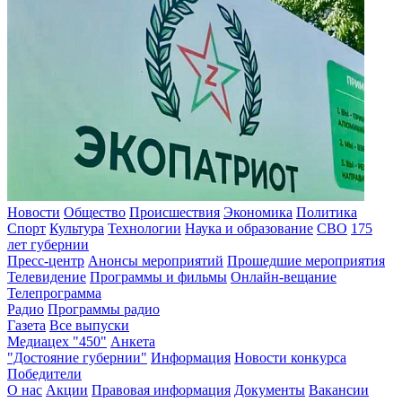
Новости
Общество
Происшествия
Экономика
Политика
Спорт
Культура
Технологии
Наука и образование
СВО
175
лет губернии
Пресс-центр
Анонсы мероприятий
Прошедшие мероприятия
Телевидение
Программы и фильмы
Онлайн-вещание
Телепрограмма
Радио
Программы радио
Газета
Все выпуски
Медиацех "450"
Анкета
"Достояние губернии"
Информация
Новости конкурса
Победители
О нас
Акции
Правовая информация
Документы
Вакансии