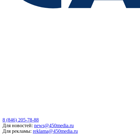
8 (846) 205-78-88
Для новостей:
news@450media.ru
Для рекламы:
reklama@450media.ru