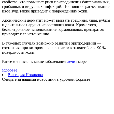
В "Курумоче" 6 августа задерживаются более десятка рейсов
свойства, что повышает риск присоединения бактериальных,
06.08.2026 | 15:27
грибковых и вирусных инфекций. Постоянное расчесывание
Тольяттинский гандболист борется за путевку на
из-за зуда также приводит к повреждениям кожи.
Олимпийские игры-2028
06.08.2026 | 15:26
Хронический дерматит может вызвать трещины, язвы, рубцы
В России запустили бесплатный информационный ресурс для
и длительное нарушение состояния кожи. Кроме того,
родителей с детьми
бесконтрольное использование гормональных препаратов
06.08.2026 | 15:12
приводит к ее истончению.
Вакансии потерявшим работу, экскурсия для инвалидов и
новые схемы мошенников: о чем расскажет "Волжская
В тяжелых случаях возможно развитие эритродермии —
коммуна" 7 августа
состояния, при котором воспаление охватывает более 90 %
06.08.2026 | 15:00
поверхности кожи.
В Самарской области 7 августа ожидается 33-градусная жара
06.08.2026 | 14:56
Ранее мы писали, какие заболевания
лечит
море.
В Тольятти проходит второй игровой день турнира по
гандболу Спартакиады народов России
здоровье
06.08.2026 | 14:52
Виктория Новикова
“Есть на карте”: как самарские музыканты монетизируют
Следите за нашими новостями в удобном формате
творчество и выступают на концертных площадках по всей
стране
06.08.2026 | 14:37
Боец отряда "БАРС-Крылья": "Мы должны защитить родной
город, регион и близких людей"
06.08.2026 | 14:35
Промышленная эволюция: в старину Самарский край был