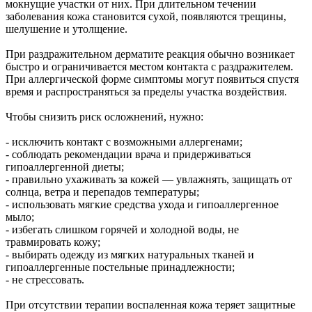
мокнущие участки от них. При длительном течении
августа
заболевания кожа становится сухой, появляются трещины,
06.08.2026 | 17:05
шелушение и утолщение.
В Тольятти пенсионер передал курьеру мошенников пакет с
нарезанными газетами вместо денег
При раздражительном дерматите реакция обычно возникает
06.08.2026 | 16:57
быстро и ограничивается местом контакта с раздражителем.
В первый день окружных соревнований проекта для
При аллергической форме симптомы могут появиться спустя
работающей молодежи "МолоТ" команда Самарской области
время и распространяться за пределы участка воздействия.
показала достойный результат
06.08.2026 | 16:21
Чтобы снизить риск осложнений, нужно:
Улиточный бизнес: в Самарской области выращивают
деликатес
- исключить контакт с возможными аллергенами;
06.08.2026 | 16:17
- соблюдать рекомендации врача и придерживаться
Укрепление системы довузовской подготовки: проект
гипоаллергенной диеты;
"Базовые и опорные школы" в Самарской области
- правильно ухаживать за кожей — увлажнять, защищать от
06.08.2026 | 16:11
солнца, ветра и перепадов температуры;
Праздник вопреки боли: "званый ужин" в честь дня рождения
- использовать мягкие средства ухода и гипоаллергенное
Карла III – очередная провокация?
мыло;
06.08.2026 | 16:07
- избегать слишком горячей и холодной воды, не
Житель Новокуйбышевска захватил 311 "квадратов"
травмировать кожу;
государственной земли
- выбирать одежду из мягких натуральных тканей и
06.08.2026 | 16:03
гипоаллергенные постельные принадлежности;
В Волжском районе начинается капремонт путепровода через
- не стрессовать.
железную дорогу
06.08.2026 | 15:55
При отсутствии терапии воспаленная кожа теряет защитные