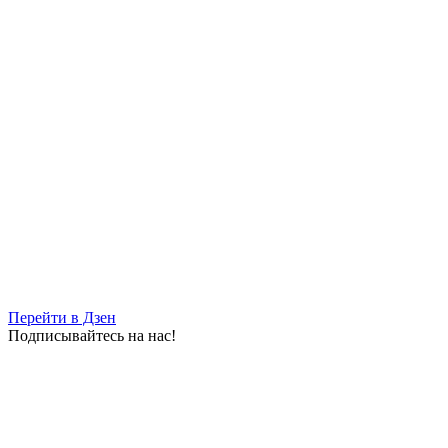
известен не только хлебом
06.08.2026 | 14:32
В июле в "Курумоче" у пассажиров изъяли 460 кг чая,
фруктов и зелени
06.08.2026 | 14:13
Перейти в Дзен
Подписывайтесь на нас!