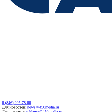
8 (846) 205-78-88
Для новостей:
news@450media.ru
Для рекламы:
reklama@450media.ru