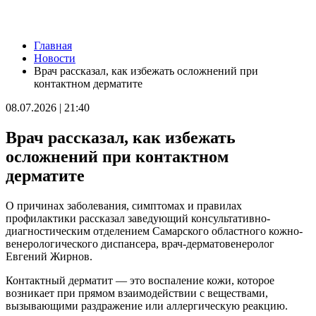
Новости
Главная
Губернатор Вячеслав Федорищев и первый заместитель
Новости
председателя Комитета Госдумы по бюджету и налогам
Врач рассказал, как избежать осложнений при
Леонид Симановский обсудили перспективное развитие
контактном дерматите
Самарского региона
06.08.2026 | 22:34
08.07.2026 | 21:40
В поселке Курумоч 6 августа столкнулись два автомобиля
06.08.2026 | 22:08
Врач рассказал, как избежать
Новый облик двора на Молодогвардейской: горожане
обсудили дальнейшее благоустройство
осложнений при контактном
06.08.2026 | 21:41
дерматите
Вячеслав Федорищев поздравил командование и личный
состав 76-й дивизии ПВО с присвоением звания
"Гвардейской"
О причинах заболевания, симптомах и правилах
06.08.2026 | 21:01
профилактики рассказал заведующий консультативно-
На заседании Правительства Самарской области обсудили
диагностическим отделением Самарского областного кожно-
исполнение бюджета региона за первое полугодие
венерологического диспансера, врач-дерматовенеролог
06.08.2026 | 20:14
Евгений Жирнов.
Ремонт улицы XXII Партсъезда в Самаре подходит к
завершению
Контактный дерматит — это воспаление кожи, которое
06.08.2026 | 18:57
возникает при прямом взаимодействии с веществами,
В Отрадненской больнице после капремонта открылся
вызывающими раздражение или аллергическую реакцию.
обновленный терапевтический корпус