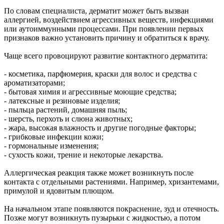
06.08.2026 | 18:53
По словам специалиста, дерматит может быть вызван
В Жигулевске почти 200 человек проверились на рак кожи
аллергией, воздействием агрессивных веществ, инфекциями
06.08.2026 | 18:46
или аутоиммунными процессами. При появлении первых
В Самарской области прошло первое заседание Экспертного
признаков важно установить причину и обратиться к врачу.
клуба для общественного контроля за выборами
06.08.2026 | 18:26
Чаще всего провоцируют развитие контактного дерматита:
Тольяттинцев 6 августа приглашают посмотреть кино под
звездами
- косметика, парфюмерия, краски для волос и средства с
06.08.2026 | 17:56
ароматизаторами;
16-летний подросток восстанавливается в больнице после
- бытовая химия и агрессивные моющие средства;
налета БПЛА
- латексные и резиновые изделия;
06.08.2026 | 17:46
- пыльца растений, домашняя пыль;
На судоремонтном заводе Самары заложили кили двух новых
- шерсть, перхоть и слюна животных;
пассажирских судов
- жара, высокая влажность и другие погодные факторы;
06.08.2026 | 17:42
- грибковые инфекции кожи;
Жителей Тольятти приглашают на набережную на шоу-
- гормональные изменения;
вечеринку
- сухость кожи, трение и некоторые лекарства.
06.08.2026 | 17:23
Стало известно, на каких улицах Самары постригли газоны 6
Аллергическая реакция также может возникнуть после
августа
контакта с отдельными растениями. Например, хризантемами,
06.08.2026 | 17:10
примулой и ядовитым плющом.
На железнодорожных переездах Самарской области
произошло пять ДТП с начала года
На начальном этапе появляются покраснение, зуд и отечность.
06.08.2026 | 17:09
Позже могут возникнуть пузырьки с жидкостью, а потом
Бесплатные тренировки и танцы: куда сходить в Самаре 7