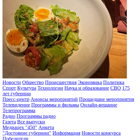
Новости
Общество
Происшествия
Экономика
Политика
Спорт
Культура
Технологии
Наука и образование
СВО
175
лет губернии
Пресс-центр
Анонсы мероприятий
Прошедшие мероприятия
Телевидение
Программы и фильмы
Онлайн-вещание
Телепрограмма
Радио
Программы радио
Газета
Все выпуски
Медиацех "450"
Анкета
"Достояние губернии"
Информация
Новости конкурса
Победители