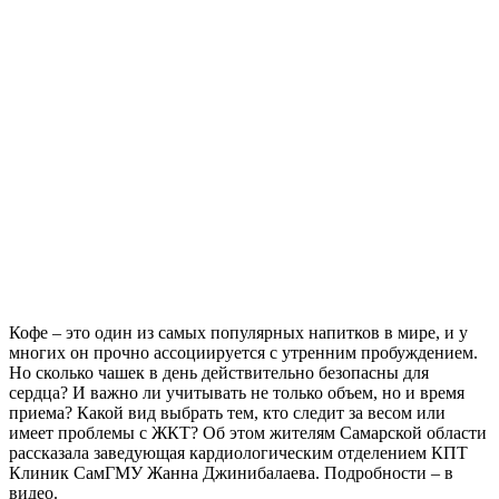
На Самарскую область 9 августа обрушатся гроза, ливень и
град
09.08.2026 | 12:12
В Самаре открыли обновленный стадион филиала ЦСКА
09.08.2026 | 11:49
В самарском парке Гагарина отметили День физкультурника
09.08.2026 | 11:41
В похвистневском парке "Юбилейный" появилась новая
спортплощадка
09.08.2026 | 11:31
Самарца отправили в колонию за похищение телефона и
денег с карты
09.08.2026 | 11:28
В Тольятти спасли подростков на сапборде, которых унесло от
берега
09.08.2026 | 10:56
Кофе – это один из самых популярных напитков в мире, и у
9 августа на нескольких улицах Самары не будет холодной
многих он прочно ассоциируется с утренним пробуждением.
воды
Но сколько чашек в день действительно безопасны для
09.08.2026 | 10:29
сердца? И важно ли учитывать не только объем, но и время
В Самарской области 9 августа около 5 часов действовала
приема? Какой вид выбрать тем, кто следит за весом или
беспилотная опасность
имеет проблемы с ЖКТ? Об этом жителям Самарской области
09.08.2026 | 10:24
рассказала заведующая кардиологическим отделением КПТ
Врач перечислил полезные для работы мозга продукты
Клиник СамГМУ Жанна Джинибалаева. Подробности – в
09.08.2026 | 10:05
видео.
Вячеслав Федорищев поздравил жителей Самарской области с