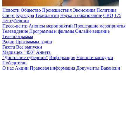
Новости
Общество
Происшествия
Экономика
Политика
Спорт
Культура
Технологии
Наука и образование
СВО
175
лет губернии
Пресс-центр
Анонсы мероприятий
Прошедшие мероприятия
Телевидение
Программы и фильмы
Онлайн-вещание
Телепрограмма
Радио
Программы радио
Газета
Все выпуски
Медиацех "450"
Анкета
"Достояние губернии"
Информация
Новости конкурса
Победители
О нас
Акции
Правовая информация
Документы
Вакансии