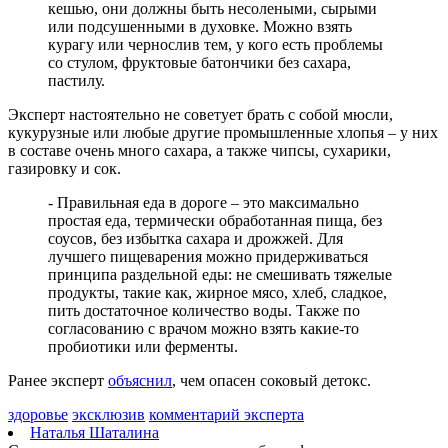
кешью, они должны быть несолеными, сырыми
В Тольятти восстановили движение на дорогах после падения
или подсушенными в духовке. Можно взять
деревьев
курагу или чернослив тем, у кого есть проблемы
09.08.2026 | 21:04
со стулом, фруктовые батончики без сахара,
Персеиды и парад планет: какие астрономические явления
пастилу.
произойдут в августе
09.08.2026 | 20:59
Эксперт настоятельно не советует брать с собой мюсли,
В России могут сократить срок оплаты штрафов для авто с
кукурузные или любые другие промышленные хлопья – у них
иностранными номерами
в составе очень много сахара, а также чипсы, сухарики,
09.08.2026 | 20:11
газировку и сок.
В Москве открыли фотовыставку о Самарской области
09.08.2026 | 20:06
- Правильная еда в дороге – это максимально
Поддержка предпринимателей, авиационный кластер и День
простая еда, термически обработанная пища, без
строителя. Спецрепортаж
соусов, без избытка сахара и дрожжей. Для
09.08.2026 | 20:00
лучшего пищеварения можно придерживаться
Самарцев предупредили о временных перебоях с
принципа раздельной еды: не смешивать тяжелые
водоснабжением
продукты, такие как, жирное мясо, хлеб, сладкое,
09.08.2026 | 19:26
пить достаточное количество воды. Также по
Жителей Самарской области предупредили о тумане и
согласованию с врачом можно взять какие-то
порывистом ветре 10 августа
пробиотики или ферменты.
09.08.2026 | 19:23
Упало более 30 деревьев: в Самаре 9 августа устраняют
Ранее эксперт
объяснил
, чем опасен соковый детокс.
последствия непогоды
09.08.2026 | 19:12
здоровье
эксклюзив
комментарий эксперта
Поваленные деревья и оборванные провода: Вячеслав
Наталья Шаталина
Федорищев рассказал о последствиях непогоды