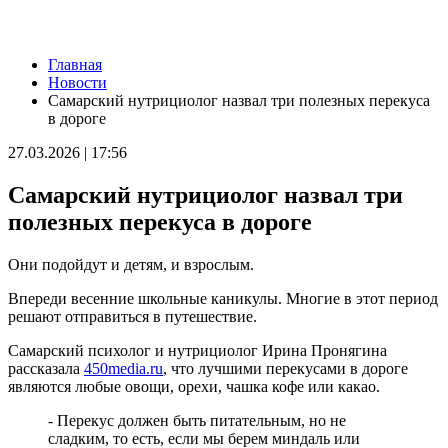
Новости
Главная
Самарцы 10 августа встали в пробке из-за замены трамвайных
Новости
путей на Ново-Садовой
Самарский нутрициолог назвал три полезных перекуса
10.08.2026 | 09:01
в дороге
День гиревого спорта: какие праздники отмечают 10 августа
10.08.2026 | 08:32
27.03.2026 | 17:56
Занесло на встречку: в Волжском районе погиб 19-летний
водитель "Калины"
Самарский нутрициолог назвал три
10.08.2026 | 08:31
В Самарской области с ночи 10 августа действует опасность
полезных перекуса в дороге
БПЛА
10.08.2026 | 08:10
Они подойдут и детям, и взрослым.
Аномальная жара спадет: какая погода будет 10 августа в
Самарской области
Впереди весенние школьные каникулы. Многие в этот период
10.08.2026 | 07:15
решают отправиться в путешествие.
В Самаре представят последнюю книгу Виталия Стадникова о
Фабрике-кухне
Самарский психолог и нутрициолог Ирина Пронягина
09.08.2026 | 22:05
рассказала
450media.ru
, что лучшими перекусами в дороге
Как помочь кошке справиться со стрессом: советы эксперта
являются любые овощи, орехи, чашка кофе или какао.
09.08.2026 | 21:47
Эксперт рассказал, как мошенники используют старые сим-
- Перекус должен быть питательным, но не
карты
сладким, то есть, если мы берем миндаль или
09.08.2026 | 21:32