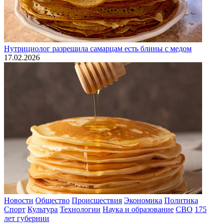
Нутрициолог разрешила самарцам есть блины с медом
17.02.2026
Новости
Общество
Происшествия
Экономика
Политика
Спорт
Культура
Технологии
Наука и образование
СВО
175
лет губернии