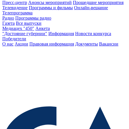
Пресс-центр
Анонсы мероприятий
Прошедшие мероприятия
Телевидение
Программы и фильмы
Онлайн-вещание
Телепрограмма
Радио
Программы радио
Газета
Все выпуски
Медиацех "450"
Анкета
"Достояние губернии"
Информация
Новости конкурса
Победители
О нас
Акции
Правовая информация
Документы
Вакансии