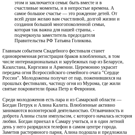
этом и заключается семья: быть вместе и в
счастливые моменты, и в непростые времена. А
самое большое счастье — это рождение детей. От
всей души желаю вам счастливой, долгой жизни и
создания большой многопоколенной семьи,
которая так важна для нашей страны, -
подчеркнула заместитель председателя
Правительства РФ Татьяна Голикова.
Главным событием Свадебного фестиваля станет
единовременная регистрация браков влюбленных, в том
числе интернациональных и зарубежных пар из Беларуси,
Казахстана, Киргизии и Армении. Церемонию украсит
передача огня Всероссийского семейного очага "Сердце
России". Молодожены получат от пар, поженившихся на
прошлых фестивалях, частицу огня из Мурома, где жили
святые покровители брака Петр и Феврония.
Среди молодоженов есть пара и из Самарской области —
Богдан Петрук и Алина Калита. Влюбленные активно
занимаются волонтерской деятельностью. Отзывчивость и
доброта Алины стали импульсом, с которого началась история
любви. Богдан приехал в Самару учиться, и в один летний
день у него разрядился телефон в самом центре города.
Заметив растерянного парня, Алина подошла и предложила