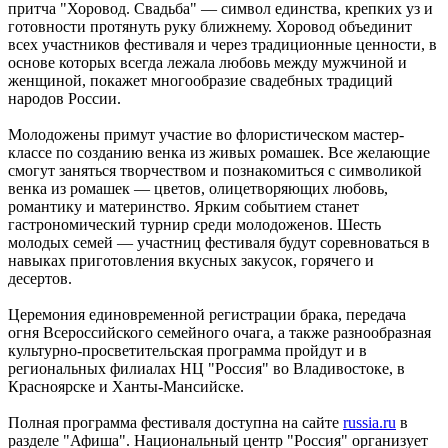
притча "Хоровод. Свадьба" — символ единства, крепких уз и
готовности протянуть руку ближнему. Хоровод объединит
всех участников фестиваля и через традиционные ценности, в
основе которых всегда лежала любовь между мужчиной и
женщиной, покажет многообразие свадебных традиций
народов России.
Молодожены примут участие во флористическом мастер-
классе по созданию венка из живых ромашек. Все желающие
смогут заняться творчеством и познакомиться с символикой
венка из ромашек — цветов, олицетворяющих любовь,
романтику и материнство. Ярким событием станет
гастрономический турнир среди молодоженов. Шесть
молодых семей — участниц фестиваля будут соревноваться в
навыках приготовления вкусных закусок, горячего и
десертов.
Церемония единовременной регистрации брака, передача
огня Всероссийского семейного очага, а также разнообразная
культурно-просветительская программа пройдут и в
региональных филиалах НЦ "Россия" во Владивостоке, в
Красноярске и Ханты-Мансийске.
Полная программа фестиваля доступна на сайте
russia.ru
в
разделе "Афиша". Национальный центр "Россия" организует