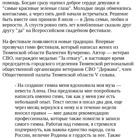
помощь. Богдан сразу оценил доброе сердце девушки и
"самые красивые зеленые глаза". Молодые люди обменялись
контактами, а через пять дней начали встречаться. Решение
быть вместе они приняли 8 июля — в День семьи, любви и
верности. А спустя ровно пять лет влюбленные сказали друг
другу "да" на Всероссийском свадебном фестивале.
На фестивале появляются новые традиции. Впервые
прозвучал гимн фестиваля, который написал жених из
Тюменской области Валентин Кучеренко. Автор — ветеран
СВО, награжден медалью "За отвагу", в настоящее время
председатель городского отделения Тюменской региональной
общественной организации ветеранов СВО "Держава", член
Общественной палаты Тюменской области V созыва.
- На создание гимна меня вдохновила моя муза —
невеста Алена. Она предложила мне попробовать
написать именно гимн, так как у меня уже есть
небольшой опыт. Текст песни я писал два дня, еще
через месяц вернулся к нему и в течение недели
вносил правки — мне давали рекомендации
профессионалы, которые также помогли в записи
самого гимна. Работая над гимном, я стремился
подчеркнуть, как важны единство народа, сила
России, величие Родины и гордость за нее. Также