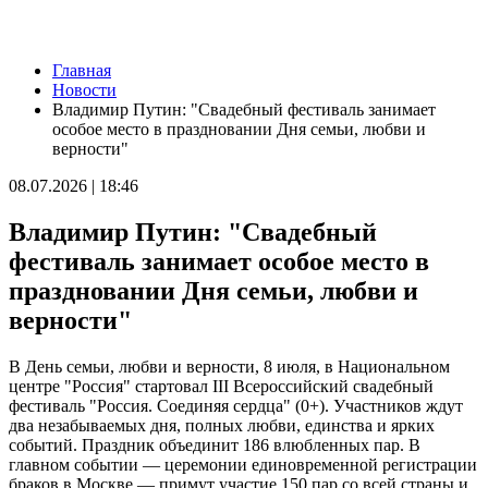
Новости
Главная
День строителя в России: какие даты отмечаются 9 августа
Новости
09.08.2026 | 08:20
Владимир Путин: "Свадебный фестиваль занимает
В Самарской области 9 августа будет аномальная жара
особое место в праздновании Дня семьи, любви и
09.08.2026 | 07:04
верности"
Серия магнитных бурь ожидается в Самарской области во
второй половине августа
08.07.2026 | 18:46
08.08.2026 | 21:52
"Акрон" вничью сыграл с "Локомотивом" в третьем туре РПЛ
Владимир Путин: "Свадебный
08.08.2026 | 21:26
Вячеслав Федорищев поздравил "Волонтёров-медиков" с
фестиваль занимает особое место в
десятилетием
праздновании Дня семьи, любви и
08.08.2026 | 21:07
Есть погибшие: в Ставропольском районе столкнулись две
верности"
моторные лодки
08.08.2026 | 20:33
В День семьи, любви и верности, 8 июля, в Национальном
Вячеслав Федорищев – в топ-3 губернаторов по количеству
центре "Россия" стартовал III Всероссийский свадебный
подписчиков в "МАКСе"
фестиваль "Россия. Соединяя сердца" (0+). Участников ждут
08.08.2026 | 20:01
два незабываемых дня, полных любви, единства и ярких
Состав ХК ЦСК ВВС пополнили два нападающих
событий. Праздник объединит 186 влюбленных пар. В
08.08.2026 | 19:39
главном событии — церемонии единовременной регистрации
Вячеслав Федорищев: "В Самарской области сильные,
браков в Москве — примут участие 150 пар со всей страны и
спортивные и талантливые люди"