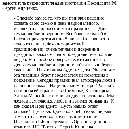
заместитель руководителя администрации Президента РФ
08.08.2026 | 15:18
Сергей Кириенко.
Самарцев приглашают на бесплатные показы советского кино
8 и 9 августа
- Спасибо вам за то, что вы приняли решение
08.08.2026 | 14:52
создать свою семью в день национального,
Вячеслав Федорищев награжден почетной грамотой
исключительно российского праздника — Дня
Минобороны России
семьи, любви и верности. Все больше свадеб в
08.08.2026 | 14:23
России проходит именно 8 июля. Это говорит о
Самарскую область накроет гроза с градом 8 августа
том, что наш глубоко исторический,
08.08.2026 | 14:13
традиционный, очень теплый и искренний
Самарцам покажут фильм о жизни и трагической гибели
праздник с каждым годом объединяет все больше
Ивана Блока
людей. Есть особое поверье: те, кто женится в
08.08.2026 | 12:52
День семьи, любви и верности, обязательно будут
Стали известны подробности столкновения катера и лодки в
счастливы. И счастливы будут их дети. Уверен, что
Красноглинском районе
эта традиция будет передаваться из поколения в
08.08.2026 | 12:31
поколение. Сегодня праздничная атмосфера любви
Вячеслав Федорищев рассказал о последствиях атаки ВСУ на
царит не только в Национальном центре "Россия",
регион
но и по всей стране — в Приморье, Красноярске,
08.08.2026 | 12:29
Ханты-Мансийске и многих других регионах. Мы
Водитель "Мазды" сбил женщину на улице Подшипниковой в
желаем вам счастья, любви и взаимопонимания. И
Самаре
как сказал Президент: "Пусть наших будет
08.08.2026 | 12:12
больше". Пусть вас будет больше! - сказал первый
Ударила собутыльника: на тольяттинку завели "уголовку"
заместитель руководителя администрации
08.08.2026 | 11:40
Президента РФ, председатель Организационного
В Самаре ветераны СВО сыграли в пляжный волейбол с
комитета НЦ "Россия" Сергей Кириенко.