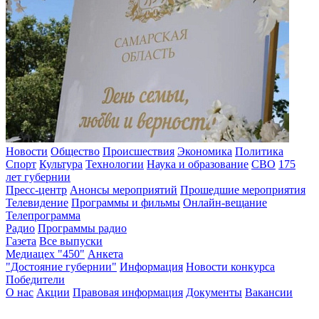
Новости
Общество
Происшествия
Экономика
Политика
Спорт
Культура
Технологии
Наука и образование
СВО
175
лет губернии
Пресс-центр
Анонсы мероприятий
Прошедшие мероприятия
Телевидение
Программы и фильмы
Онлайн-вещание
Телепрограмма
Радио
Программы радио
Газета
Все выпуски
Медиацех "450"
Анкета
"Достояние губернии"
Информация
Новости конкурса
Победители
О нас
Акции
Правовая информация
Документы
Вакансии