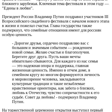
ближнего зарубежья. Ключевая тема фестиваля в этом году —
08.08.2026 | 19:11
"Едины в любви".
8 августа самарские "Крылья Советов" на домашнем стадионе
уступили "Балтике"
Президент России Владимир Путин поздравил участников III
08.08.2026 | 18:41
Всероссийского свадебного фестиваля с началом нового этапа
Вячеслав Федорищев: "У нас очень сильная федерация
в жизни и пожелал счастья. Глава государства также
прыжков на батуте"
подчеркнул, что семейные отношения имеют для россиян
08.08.2026 | 17:57
особую ценность.
Самарцев приглашают на бесплатные тренировки 9 августа
08.08.2026 | 17:38
- Дорогие друзья, сердечно поздравляю вас с
8 августа в Самаре косят траву на 20-ти улицах
большим и значимым событием — рождением
08.08.2026 | 17:08
новой семьи. Желаю счастья и благополучия.
Школы Самарской области перейдут на обновленную
Берегите друг друга. Пусть ваши мечты
программу с 1 сентября
обязательно сбываются. Для каждого из нас семья
08.08.2026 | 16:39
— это надежная опора и поддержка, главная
В Самарской области 8 августа объявили штормовое
жизненная ценность. Именно в отчем доме, в
предупреждение
семейном кругу во многом формируются личность
08.08.2026 | 16:30
и мировоззрение человека, закладываются
Вячеслав Федорищев вручил награды спортсменам, тренерам
культурные традиции и такие незыблемые
и ветеранам
нравственные ориентиры, как забота о близких,
08.08.2026 | 15:59
любовь к Отечеству, чувство сопричастности к его
Где в Самаре отключат холодную воду с 10 по 12 августа:
судьбе. Совет да любовь! - подчеркнул Владимир
список адресов
Путин.
08.08.2026 | 15:44
Ливень с грозой и жара до 35 °C ожидаются в Самарской
На торжественной церемонии открытия выступил первый
области 9 августа