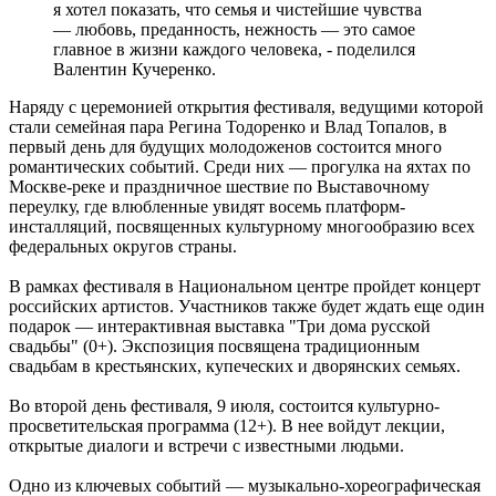
я хотел показать, что семья и чистейшие чувства
— любовь, преданность, нежность — это самое
главное в жизни каждого человека, - поделился
Валентин Кучеренко.
Наряду с церемонией открытия фестиваля, ведущими которой
стали семейная пара Регина Тодоренко и Влад Топалов, в
первый день для будущих молодоженов состоится много
романтических событий. Среди них — прогулка на яхтах по
Москве-реке и праздничное шествие по Выставочному
переулку, где влюбленные увидят восемь платформ-
инсталляций, посвященных культурному многообразию всех
федеральных округов страны.
В рамках фестиваля в Национальном центре пройдет концерт
российских артистов. Участников также будет ждать еще один
подарок — интерактивная выставка "Три дома русской
свадьбы" (0+). Экспозиция посвящена традиционным
свадьбам в крестьянских, купеческих и дворянских семьях.
Во второй день фестиваля, 9 июля, состоится культурно-
просветительская программа (12+). В нее войдут лекции,
открытые диалоги и встречи с известными людьми.
Одно из ключевых событий — музыкально-хореографическая