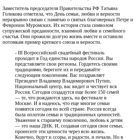
молодежью
08.08.2026 | 11:20
Заместитель председателя Правительства РФ Татьяна
В Самаре со дна Волги подняли тело утонувшего мужчины
Голикова отметила, что День семьи, любви и верности
08.08.2026 | 11:15
неразрывно связан с памятью о святых благоверных Петре и
Вячеслав Федорищев поздравил жителей Самарской области с
Февронии Муромских. Их история стала символом
Днем физкультурника
супружеской преданности, взаимной любви и семейного
08.08.2026 | 11:05
счастья. Они прожили долгую жизнь вместе и оставили
Два человека погибли в столкновении моторной лодки и
потомкам пример крепкого союза и верности.
катера в Самарской области
08.08.2026 | 10:35
- III Всероссийский свадебный фестиваль
Народные приметы на 9 августа 2026 года: что нельзя делать в
проходит в Год единства народов России. Вы
этот день
представляете свои регионы. Гордитесь своими
08.08.2026 | 10:27
традициями, берегите их и передавайте
Где в Самаре отключат холодную воду 8 августа: список
следующим поколениям. Вас поздравляет
адресов
Президент Владимир Владимирович Путин,
08.08.2026 | 10:15
Национальный центр, вас видит и чествует вся
День физкультурника в России: какие праздники отмечают 8
Россия. Сегодня создадутся еще более 150 семей
августа
— те, что рождаются здесь, на фестивале в
08.08.2026 | 09:54
Москве. И я надеюсь, что еще многие семьи
появятся сегодня по всей стране. Россия всегда
была оплотом семьи и традиционных ценностей.
Уважение к старшему поколению, любовь к детям
— это наша ДНК. И, создавая сегодня свои семьи,
пронесите эти ценности через всю жизнь.
Конечно, будут и ссоры, и радости, и печали. Но в