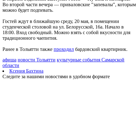
Во второй части вечера — приваловские "запевалы", которым
августа
можно будет подпевать.
06.08.2026 | 17:05
В Тольятти пенсионер передал курьеру мошенников пакет с
Гостей ждут в ближайшую среду, 20 мая, в помещении
нарезанными газетами вместо денег
студенческой столовой на ул. Белорусской, 16а. Начало в
06.08.2026 | 16:57
18:00. Вход свободный. Можно взять с собой вкусности для
В первый день окружных соревнований проекта для
традиционного чаепития.
работающей молодежи "МолоТ" команда Самарской области
показала достойный результат
Ранее в Тольятти также
проходил
бардовский квартирник.
06.08.2026 | 16:21
Улиточный бизнес: в Самарской области выращивают
афиша
новости Тольятти
культурные события Самарской
деликатес
области
06.08.2026 | 16:17
Ксения Бахтина
Укрепление системы довузовской подготовки: проект
Следите за нашими новостями в удобном формате
"Базовые и опорные школы" в Самарской области
06.08.2026 | 16:11
Праздник вопреки боли: "званый ужин" в честь дня рождения
Карла III – очередная провокация?
06.08.2026 | 16:07
Житель Новокуйбышевска захватил 311 "квадратов"
государственной земли
06.08.2026 | 16:03
В Волжском районе начинается капремонт путепровода через
железную дорогу
06.08.2026 | 15:55