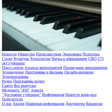
Новости
Общество
Происшествия
Экономика
Политика
Спорт
Культура
Технологии
Наука и образование
СВО
175
лет губернии
Пресс-центр
Анонсы мероприятий
Прошедшие мероприятия
Телевидение
Программы и фильмы
Онлайн-вещание
Телепрограмма
Радио
Программы радио
Газета
Все выпуски
Медиацех "450"
Анкета
"Достояние губернии"
Информация
Новости конкурса
Победители
О нас
Акции
Правовая информация
Документы
Вакансии