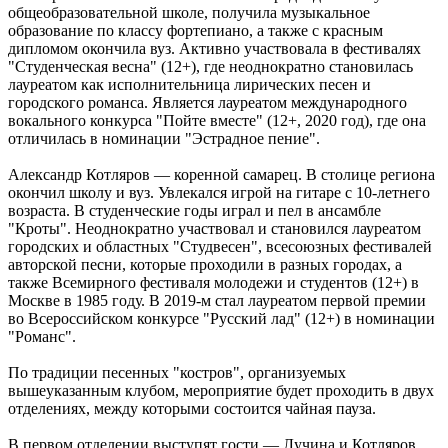
общеобразовательной школе, получила музыкальное
06.08.2026 | 18:53
образование по классу фортепиано, а также с красным
В Жигулевске почти 200 человек проверились на рак кожи
дипломом окончила вуз. Активно участвовала в фестивалях
06.08.2026 | 18:46
"Студенческая весна" (12+), где неоднократно становилась
В Самарской области прошло первое заседание Экспертного
лауреатом как исполнительница лирических песен и
клуба для общественного контроля за выборами
городского романса. Является лауреатом международного
06.08.2026 | 18:26
вокального конкурса "Пойте вместе" (12+, 2020 год), где она
Тольяттинцев 6 августа приглашают посмотреть кино под
отличилась в номинации "Эстрадное пение".
звездами
06.08.2026 | 17:56
Александр Котляров — коренной самарец. В столице региона
16-летний подросток восстанавливается в больнице после
окончил школу и вуз. Увлекался игрой на гитаре с 10-летнего
налета БПЛА
возраста. В студенческие годы играл и пел в ансамбле
06.08.2026 | 17:46
"Кроты". Неоднократно участвовал и становился лауреатом
На судоремонтном заводе Самары заложили кили двух новых
городских и областных "Студвесен", всесоюзных фестивалей
пассажирских судов
авторской песни, которые проходили в разных городах, а
06.08.2026 | 17:42
также Всемирного фестиваля молодежи и студентов (12+) в
Жителей Тольятти приглашают на набережную на шоу-
Москве в 1985 году. В 2019-м стал лауреатом первой премии
вечеринку
во Всероссийском конкурсе "Русский лад" (12+) в номинации
06.08.2026 | 17:23
"Романс".
Стало известно, на каких улицах Самары постригли газоны 6
августа
По традиции песенных "костров", организуемых
06.08.2026 | 17:10
вышеуказанным клубом, мероприятие будет проходить в двух
На железнодорожных переездах Самарской области
отделениях, между которыми состоится чайная пауза.
произошло пять ДТП с начала года
06.08.2026 | 17:09
В первом отделении выступят гости — Лучина и Котляров.
Бесплатные тренировки и танцы: куда сходить в Самаре 7