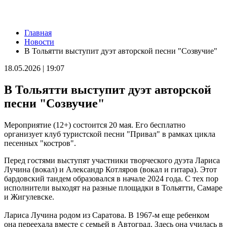
Новости
Главная
Губернатор Вячеслав Федорищев и первый заместитель
Новости
председателя Комитета Госдумы по бюджету и налогам
В Тольятти выступит дуэт авторской песни "Созвучие"
Леонид Симановский обсудили перспективное развитие
Самарского региона
18.05.2026 | 19:07
06.08.2026 | 22:34
В поселке Курумоч 6 августа столкнулись два автомобиля
В Тольятти выступит дуэт авторской
06.08.2026 | 22:08
Новый облик двора на Молодогвардейской: горожане
песни "Созвучие"
обсудили дальнейшее благоустройство
06.08.2026 | 21:41
Мероприятие (12+) состоится 20 мая. Его бесплатно
Вячеслав Федорищев поздравил командование и личный
организует клуб туристской песни "Привал" в рамках цикла
состав 76-й дивизии ПВО с присвоением звания
песенных "костров".
"Гвардейской"
06.08.2026 | 21:01
Перед гостями выступят участники творческого дуэта Лариса
На заседании Правительства Самарской области обсудили
Лучина (вокал) и Александр Котляров (вокал и гитара). Этот
исполнение бюджета региона за первое полугодие
бардовский тандем образовался в начале 2024 года. С тех пор
06.08.2026 | 20:14
исполнители выходят на разные площадки в Тольятти, Самаре
Ремонт улицы XXII Партсъезда в Самаре подходит к
и Жигулевске.
завершению
06.08.2026 | 18:57
Лариса Лучина родом из Саратова. В 1967-м еще ребенком
В Отрадненской больнице после капремонта открылся
она переехала вместе с семьей в Автоград. Здесь она училась в
обновленный терапевтический корпус