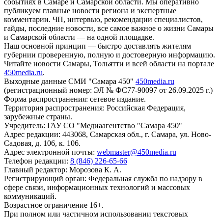
событиях в Самаре и Самарской области. Мы оперативно
публикуем главные новости региона и экспертные
комментарии. ЧП, интервью, рекомендации специалистов,
гайды, последние новости, все самое важное о жизни Самары
и Самарской области — на одной площадке.
Наш основной принцип — быстро доставлять жителям
губернии проверенную, полную и достоверную информацию.
Читайте новости Самары, Тольятти и всей области на портале
450media.ru
.
Выходные данные СМИ "Самара 450"
450media.ru
(регистрационный номер: ЭЛ № ФС77-90097 от 26.09.2025 г.)
Форма распространения: сетевое издание.
Территория распространения: Российская Федерация,
зарубежные страны.
Учредитель: ГАУ СО "Медиаагентство "Самара 450"
Адрес редакции: 443068, Самарская обл., г. Самара, ул. Ново-
Садовая, д. 106, к. 106.
Адрес электронной почты:
webmaster@450media.ru
Телефон редакции:
8 (846) 226-65-66
Главный редактор: Морозова К. А.
Регистрирующий орган: Федеральная служба по надзору в
сфере связи, информационных технологий и массовых
коммуникаций.
Возрастное ограничение 16+.
При полном или частичном использовании текстовых