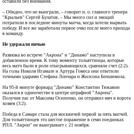
07.08.2026 | 18:49
оставили без внимания.
Исследование: россияне увеличивают расходы на спорт и
ЗОЖ
– Обидно, что не выиграли, – говорит и. о. главного тренера
07.08.2026 | 18:24
"Крыльев" Сергей Булатов. – Мы много сил и эмоций
В Самарской области продлили ограничения по купанию на
потратили в последние минуты матча, когда хотели вырвать
четырех пляжах
победу. И все же заработали первое очко после моего прихода
07.08.2026 | 18:22
в команду.
Вячеслав Федорищев впервые вручил знак "За вклад в
развитие Самарской области" выдающимся жителям
Не удержали ничью
07.08.2026 | 18:21
В Тольятти отремонтируют тротуары и проезды
Развязка во встрече "Акрона" и "Динамо" наступила в
07.08.2026 | 18:05
добавленное время. К тому моменту тольяттинцы, которые
"Самара в движении": расписание бесплатных тренировок 8
весь матч были в роли отыгрывающихся, сравняли счет (2:2).
августа
На голы Николя Нгамале и Артура Гомеса они ответили
07.08.2026 | 17:56
точными ударами Стефана Лончара и Жилсона Беншимола.
Забота о здоровье ветеранов – один из приоритетов: Вячеслав
Федорищев – о расширении географии диспансеризации
На 95-й минуте форвард "Динамо" Константин Тюкавин
участников СВО
оказался в одиночестве в центре штрафной "Акрона".
07.08.2026 | 17:55
Получив пас от Максима Осипенко, он отправил мяч в ворота
Самарские строители отмечают профессиональный праздник
хозяев (3:2).
07.08.2026 | 17:49
В ГД предложили увеличить МРОТ до 50 000 рублей
Победа в Самаре стала для москвичей первой за пять матчей.
07.08.2026 | 17:25
Для тольяттинцев это шестое поражение в семи поединках
РПЛ. "Акрон" не выигрывает с 21 ноября.