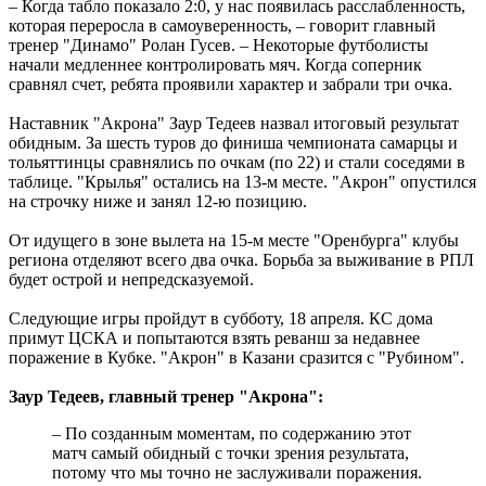
– Когда табло показало 2:0, у нас появилась расслабленность,
которая переросла в самоуверенность, – говорит главный
тренер "Динамо" Ролан Гусев. – Некоторые футболисты
начали медленнее контролировать мяч. Когда соперник
сравнял счет, ребята проявили характер и забрали три очка.
Наставник "Акрона" Заур Тедеев назвал итоговый результат
обидным. За шесть туров до финиша чемпионата самарцы и
тольяттинцы сравнялись по очкам (по 22) и стали соседями в
таблице. "Крылья" остались на 13-м месте. "Акрон" опустился
на строчку ниже и занял 12-ю позицию.
От идущего в зоне вылета на 15-м месте "Оренбурга" клубы
региона отделяют всего два очка. Борьба за выживание в РПЛ
будет острой и непредсказуемой.
Следующие игры пройдут в субботу, 18 апреля. КС дома
примут ЦСКА и попытаются взять реванш за недавнее
поражение в Кубке. "Акрон" в Казани сразится с "Рубином".
Заур Тедеев, главный тренер "Акрона":
– По созданным моментам, по содержанию этот
матч самый обидный с точки зрения результата,
потому что мы точно не заслуживали поражения.