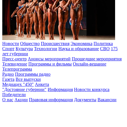
Новости
Общество
Происшествия
Экономика
Политика
Спорт
Культура
Технологии
Наука и образование
СВО
175
лет губернии
Пресс-центр
Анонсы мероприятий
Прошедшие мероприятия
Телевидение
Программы и фильмы
Онлайн-вещание
Телепрограмма
Радио
Программы радио
Газета
Все выпуски
Медиацех "450"
Анкета
"Достояние губернии"
Информация
Новости конкурса
Победители
О нас
Акции
Правовая информация
Документы
Вакансии