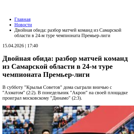
Новости
Главная
Самарцам покажут фильм о жизни и трагической гибели
Новости
Ивана Блока
Двойная обида: разбор матчей команд из Самарской
08.08.2026 | 12:52
области в 24-м туре чемпионата Премьер-лиги
Стали известны подробности столкновения катера и лодки в
Красноглинском районе
15.04.2026 | 17:40
08.08.2026 | 12:31
Вячеслав Федорищев рассказал о последствиях атаки ВСУ на
Двойная обида: разбор матчей команд
регион
08.08.2026 | 12:29
из Самарской области в 24-м туре
Водитель "Мазды" сбил женщину на улице Подшипниковой в
чемпионата Премьер-лиги
Самаре
08.08.2026 | 12:12
Ударила собутыльника: на тольяттинку завели "уголовку"
В субботу "Крылья Советов" дома сыграли вничью с
08.08.2026 | 11:40
"Ахматом" (2:2). В понедельник "Акрон" на своей площадке
В Самаре ветераны СВО сыграли в пляжный волейбол с
проиграл московскому "Динамо" (2:3).
молодежью
08.08.2026 | 11:20
В Самаре со дна Волги подняли тело утонувшего мужчины
08.08.2026 | 11:15
Вячеслав Федорищев поздравил жителей Самарской области с
Днем физкультурника
08.08.2026 | 11:05