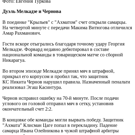
Фото: Евгения Туркова
ракетную и беспилотную опасность
08.08.2026 | 04:40
Дуэль Мелкадзе и Чернова
В Большой Глушице появится зона отдыха у воды
07.08.2026 | 21:41
В поединке "Крыльев" с "Ахматом" счет открыли самарцы.
Вячеслав Федорищев: "Важно отмечать тех, кто всей душой и
На четвертой минуте с передачи Макима Витюгова отличился
сердцем болеет за нашу Самарскую область и вносит большой
Амар Рахманович.
вклад в ее развитие"
07.08.2026 | 21:21
Гости вскоре отыгрались благодаря точному удару Георгия
В Самаре изменят схему движения шести автобусов с 8 до 12
Мелкадзе. Форвард недавно дебютировал в составе
августа
национальной команды в товарищеском матче со сборной
07.08.2026 | 20:51
Никарагуа.
В Самаре пустят дополнительный транспорт в день матча КС
— "Балтика"
Во втором эпизоде Мелкадзе принял мяч в штрафной,
07.08.2026 | 20:07
прикрыл его корпусом и пробил так, что защитник
В Самаре временно изменят маршруты дачных автобусов №
КС Никита Чернов нарушил правила. Назначенный пенальти
172 и 174
реализовал Эгаш Касинтура.
07.08.2026 | 19:29
Лук, капуста и свекла: в Минпромторге Самарской области
Чернов исправил ошибку на 70-й минуте. После подачи
рассказали, какие продукты дорожают летом
углового он головой отправил мяч в сетку, установив
07.08.2026 | 19:11
окончательный счет 2:2.
В селе Усинское тушили крышу "заброшки" 7 августа
07.08.2026 | 18:55
В концовке обе команды могли вырвать победу. Защитник
В облизбиркоме разыграли порядок размещения эмблем
"Ахмата" Клисман Цаге попал в перекладину. Падение
политических партий в избирательных бюллетенях
самарца Ивана Олейникова в чужой штрафной арбитры