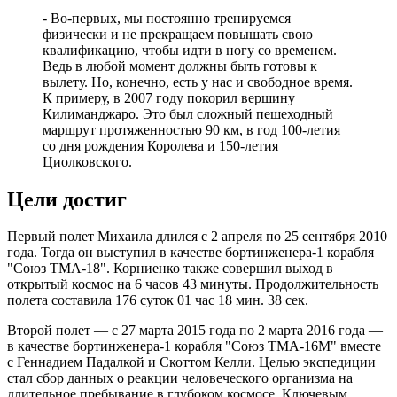
- Во-первых, мы постоянно тренируемся
физически и не прекращаем повышать свою
квалификацию, чтобы идти в ногу со временем.
Ведь в любой момент должны быть готовы к
вылету. Но, конечно, есть у нас и свободное время.
К примеру, в 2007 году покорил вершину
Килиманджаро. Это был сложный пешеходный
маршрут протяженностью 90 км, в год 100-летия
со дня рождения Королева и 150-летия
Циолковского.
Цели достиг
Первый полет Михаила длился с 2 апреля по 25 сентября 2010
года. Тогда он выступил в качестве бортинженера-1 корабля
"Союз ТМА-18". Корниенко также совершил выход в
открытый космос на 6 часов 43 минуты. Продолжительность
полета составила 176 суток 01 час 18 мин. 38 сек.
Второй полет — с 27 марта 2015 года по 2 марта 2016 года —
в качестве бортинженера-1 корабля "Союз ТМА-16М" вместе
с Геннадием Падалкой и Скоттом Келли. Целью экспедиции
стал сбор данных о реакции человеческого организма на
длительное пребывание в глубоком космосе. Ключевым