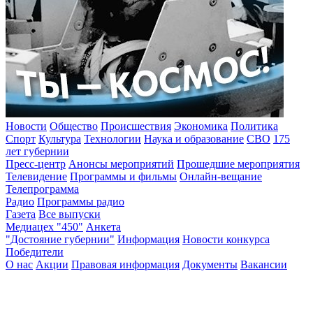
Новости
Общество
Происшествия
Экономика
Политика
Спорт
Культура
Технологии
Наука и образование
СВО
175
лет губернии
Пресс-центр
Анонсы мероприятий
Прошедшие мероприятия
Телевидение
Программы и фильмы
Онлайн-вещание
Телепрограмма
Радио
Программы радио
Газета
Все выпуски
Медиацех "450"
Анкета
"Достояние губернии"
Информация
Новости конкурса
Победители
О нас
Акции
Правовая информация
Документы
Вакансии