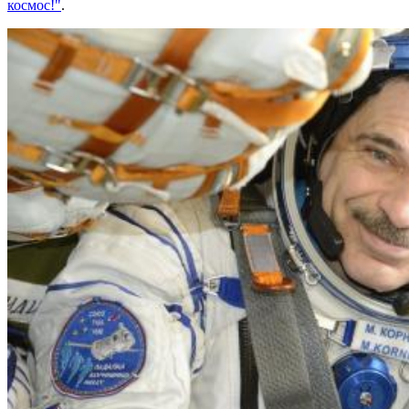
космос!"
.
Востребованная специальность: в Самарской области растёт
интерес к службе по контракту в войсках беспилотных систем
07.08.2026 | 12:58
В Самаре водитель Toyota Camry сбил 9-летнюю девочку на
пешеходном переходе
07.08.2026 | 12:21
Самарцам рассказали, какие травмы бывают при падении
ребенка из окна
07.08.2026 | 12:19
Как региональный конкурс "Достояние губернии" помогает
предпринимателям выходить на новый уровень
07.08.2026 | 12:00
Юнармейцы Промышленного района осваивают беспилотные
системы
07.08.2026 | 11:47
В двух городах выявили загрязнение воздуха из-за горящей
свалки
07.08.2026 | 11:40
В Самаре продолжается обновление парка имени Щорса
07.08.2026 | 11:36
В Красноярском районе проверили безопасность и ремонт в
школах и детсадах
07.08.2026 | 11:31
Жители Отрадного проходят исследования на современном
компьютерном томографе