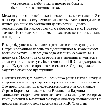
07.08.2026 | 10:21
устремлены в небо, у меня просто выбора не
Пропавшего в Самаре шестиклассника нашли живым спустя 6
было — только космонавтика.
дней
07.08.2026 | 10:16
Михаил учился в челябинской школе юных космонавтов. Это
Самарцы рассказали, что считают главным подарком в жизни
был первый шаг к осуществлению мечты. Хотел поступать в
07.08.2026 | 09:48
летное училище по окончании десятилетки. Однако
В Самаре 7 августа возможны отключения холодной воды:
медкомиссия Качинского летного забраковала его. Подвело
адреса
зрение. По словам Корниенко, "не хватило всего нескольких
07.08.2026 | 09:34
диоптрий".
В Тольятти обновляют спортивные площадки и хоккейные
корты
Вскоре будущего космонавта призвали в советскую армию.
07.08.2026 | 08:59
Натренированный парень стал десантником в Закавказском
День службы специальной связи и информации при ФСО РФ:
военном округе. А через два года младший сержант ВДВ
какие праздники отмечают 7 августа
приехал в Москву, где стал работать в милиции и учиться в
07.08.2026 | 08:51
авиационном институте. Был зачислен в ППС патрулировать
В Самарской области угроза атаки БПЛА 7 августа
район Кутузовского проспекта в столице. Однажды даже
действовала 4 часа
задержал опасного преступника.
07.08.2026 | 08:25
В Тимашевской амбулатории завершили косметический
Окончив институт, Михаил Корниенко решил идти в науку и
ремонт
устроился в конструкторское бюро общего машиностроения.
07.08.2026 | 08:07
Это предприятие под руководством одного из соратников
Сергея Королева — академика Владимира Бармина —
занималось стартовыми комплексами на Байконуре. Во время
командировки в Казахстан молодой инженер познакомился с
представителями отряда космонавтов РКК "Энергия".