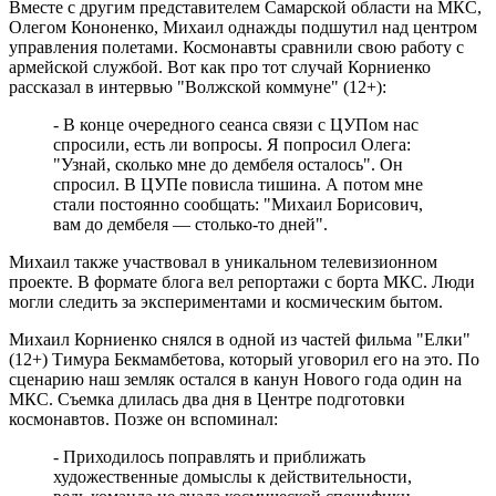
Вместе с другим представителем Самарской области на МКС,
Олегом Кононенко, Михаил однажды подшутил над центром
управления полетами. Космонавты сравнили свою работу с
армейской службой. Вот как про тот случай Корниенко
рассказал в интервью "Волжской коммуне" (12+):
- В конце очередного сеанса связи с ЦУПом нас
спросили, есть ли вопросы. Я попросил Олега:
"Узнай, сколько мне до дембеля осталось". Он
спросил. В ЦУПе повисла тишина. А потом мне
стали постоянно сообщать: "Михаил Борисович,
вам до дембеля — столько-то дней".
Михаил также участвовал в уникальном телевизионном
проекте. В формате блога вел репортажи с борта МКС. Люди
могли следить за экспериментами и космическим бытом.
Михаил Корниенко снялся в одной из частей фильма "Елки"
(12+) Тимура Бекмамбетова, который уговорил его на это. По
сценарию наш земляк остался в канун Нового года один на
МКС. Съемка длилась два дня в Центре подготовки
космонавтов. Позже он вспоминал:
- Приходилось поправлять и приближать
художественные домыслы к действительности,