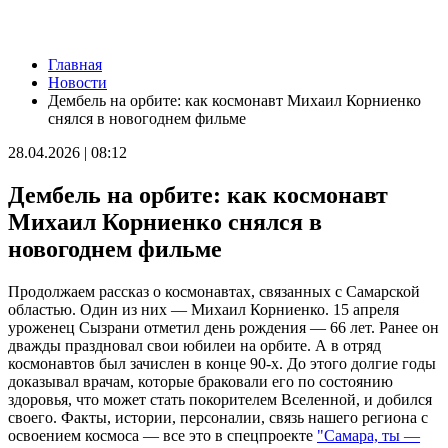
Новости
Главная
Производитель напитков из Самарской области наращивает
Новости
объемы производства и расширяет географию поставок
Дембель на орбите: как космонавт Михаил Корниенко
07.08.2026 | 14:36
снялся в новогоднем фильме
Самарские юноши принимают участие в Юнармейских
военно-патриотических сборах ПФО "Гвардеец" в Пензе
28.04.2026 | 08:12
07.08.2026 | 14:34
На 23 улицах Самары приводят в порядок газоны 7 августа
Дембель на орбите: как космонавт
07.08.2026 | 14:24
70-летний самарец сядет на 7,5 лет за жестокое убийство
Михаил Корниенко снялся в
знакомого
новогоднем фильме
07.08.2026 | 14:04
Тольяттинец замахнулся на соседку топором из-за шумного
ремонта
Продолжаем рассказ о космонавтах, связанных с Самарской
07.08.2026 | 13:37
областью. Один из них — Михаил Корниенко. 15 апреля
20 яхтсменов из Самарской области поборются за
уроженец Сызрани отметил день рождения — 66 лет. Ранее он
олимпийские путевки на Спартакиаде народов России
дважды праздновал свои юбилеи на орбите. А в отряд
07.08.2026 | 13:31
космонавтов был зачислен в конце 90-х. До этого долгие годы
Станцию умягчения воды в Отрадном запустят до конца лета
доказывал врачам, которые браковали его по состоянию
07.08.2026 | 13:22
здоровья, что может стать покорителем Вселенной, и добился
Учебные заведения Самарской области приглашают к участию
своего. Факты, истории, персоналии, связь нашего региона с
в конкурсе команд вузов
освоением космоса — все это в спецпроекте
"Самара, ты —
07.08.2026 | 13:08