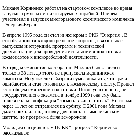
Михаил Корниенко работал на стартовом комплексе во время
запусков грузовых и пилотируемых кораблей. Причем
участвовал в запусках многоразового космического комплекса
"Энергия-Буран".
В апреле 1995 года он стал инженером в РКК "Энергия". В
его обязанности входило решение вопросов, связанных с
выпуском инструкций, программ и технической
документации для проведения испытаний и подготовки
космонавтов к внекорабельной деятельности.
В отряд космонавтов корпорации Михаил был зачислен
только в 38 лет, до этого не пропускала медицинская
комиссия. Но уроженец Сызрани сумел доказать, что врачи
ошибаются, и стал готовиться к космическому полету. Прошел
курс общекосмической подготовки. После успешной сдачи
государственного экзамена в ноябре 1999 года ему была
присвоена квалификация "космонавт-испытатель". Но только
через 11 лет он отправился на орбиту. С 2001 года Михаил
даже проходил подготовку для полета на американском
шаттле, но программа была заморожена.
Молодым специалистам ЦСКБ "Прогресс" Корниенко
рассказывал: