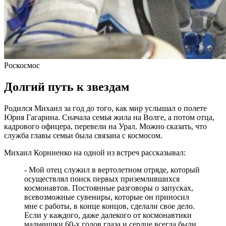
07.08.2026 | 11:23
В Тольятти изменят схему движения общественного
транспорта до 30 сентября
07.08.2026 | 11:22
Елена Дьякова — об истории создания конкурса компаний
"Достояние губернии"
07.08.2026 | 11:20
Роскосмос
Последние жаркие дни лета в Самарской области – в эти
выходные
Долгий путь к звездам
07.08.2026 | 11:16
Вячеслав Федорищев заявил о старте нового сезона
Родился Михаил за год до того, как мир услышал о полете
федеральной программы "Мама-предприниматель" в регионе
Юрия Гагарина. Сначала семья жила на Волге, а потом отца,
07.08.2026 | 10:57
кадрового офицера, перевели на Урал. Можно сказать, что
На острове Поджабный в Самаре тушили горящий мусор
служба главы семьи была связана с космосом.
07.08.2026 | 10:55
Жители Самары рассказали, как проведут остаток лета
Михаил Корниенко на одной из встреч рассказывал:
07.08.2026 | 10:49
Выставка о Самаре открылась на Тверском бульваре Москвы
- Мой отец служил в вертолетном отряде, который
07.08.2026 | 10:41
осуществлял поиск первых приземлившихся
В Тольятти стартовал третий день гандбольного турнира
космонавтов. Постоянные разговоры о запусках,
Спартакиады народов России
всевозможные сувениры, которые он приносил
07.08.2026 | 10:38
мне с работы, в конце концов, сделали свое дело.
Народные приметы на 8 августа 2026 года: что нельзя делать в
Если у каждого, даже далекого от космонавтики
этот день
мальчишки 60-х годов глаза и сердце всегда были