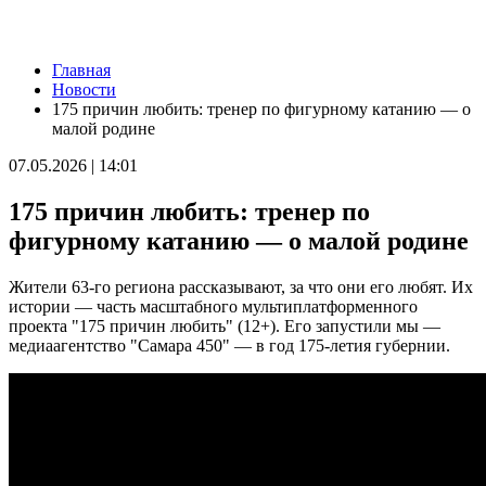
Новости
Главная
Ремонт улицы XXII Партсъезда в Самаре подходит к
Новости
завершению
175 причин любить: тренер по фигурному катанию — о
06.08.2026 | 18:57
малой родине
В Отрадненской больнице после капремонта открылся
обновленный терапевтический корпус
07.05.2026 | 14:01
06.08.2026 | 18:53
В Жигулевске почти 200 человек проверились на рак кожи
175 причин любить: тренер по
06.08.2026 | 18:46
В Самарской области прошло первое заседание Экспертного
фигурному катанию — о малой родине
клуба для общественного контроля за выборами
06.08.2026 | 18:26
Жители 63-го региона рассказывают, за что они его любят. Их
Тольяттинцев 6 августа приглашают посмотреть кино под
истории — часть масштабного мультиплатформенного
звездами
проекта "175 причин любить" (12+). Его запустили мы —
06.08.2026 | 17:56
медиаагентство "Самара 450" — в год 175-летия губернии.
16-летний подросток восстанавливается в больнице после
налета БПЛА
06.08.2026 | 17:46
На судоремонтном заводе Самары заложили кили двух новых
пассажирских судов
06.08.2026 | 17:42
Жителей Тольятти приглашают на набережную на шоу-
вечеринку