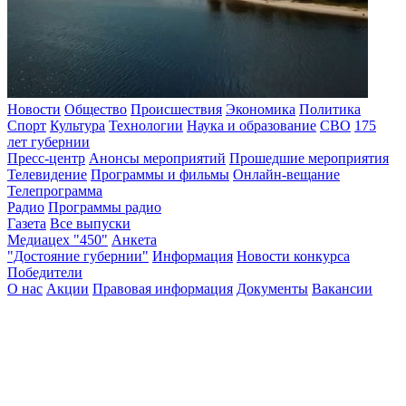
Новости
Общество
Происшествия
Экономика
Политика
Спорт
Культура
Технологии
Наука и образование
СВО
175
лет губернии
Пресс-центр
Анонсы мероприятий
Прошедшие мероприятия
Телевидение
Программы и фильмы
Онлайн-вещание
Телепрограмма
Радио
Программы радио
Газета
Все выпуски
Медиацех "450"
Анкета
"Достояние губернии"
Информация
Новости конкурса
Победители
О нас
Акции
Правовая информация
Документы
Вакансии