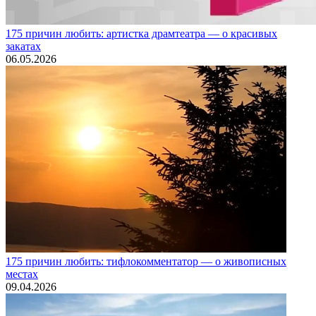
175 причин любить: артистка драмтеатра — о красивых
закатах
06.05.2026
175 причин любить: тифлокомментатор — о живописных
местах
09.04.2026