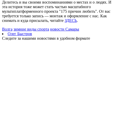
Делитесь и вы своими воспоминаниями о местах и о людях. И
06.08.2026 | 16:07
эта история тоже может стать частью масштабного
Житель Новокуйбышевска захватил 311 "квадратов"
мультиплатформенного проекта "175 причин любить". От вас
государственной земли
требуется только запись — монтаж и оформление с нас. Как
06.08.2026 | 16:03
снимать и куда присылать, читайте
ЗДЕСЬ
.
В Волжском районе начинается капремонт путепровода через
железную дорогу
Волга
зимние виды спорта
новости Самары
06.08.2026 | 15:55
Олег Быстров
В "Курумоче" 6 августа задерживаются более десятка рейсов
Следите за нашими новостями в удобном формате
06.08.2026 | 15:27
Тольяттинский гандболист борется за путевку на
Олимпийские игры-2028
06.08.2026 | 15:26
В России запустили бесплатный информационный ресурс для
родителей с детьми
06.08.2026 | 15:12
Вакансии потерявшим работу, экскурсия для инвалидов и
новые схемы мошенников: о чем расскажет "Волжская
коммуна" 7 августа
06.08.2026 | 15:00
В Самарской области 7 августа ожидается 33-градусная жара
06.08.2026 | 14:56
В Тольятти проходит второй игровой день турнира по
гандболу Спартакиады народов России
06.08.2026 | 14:52