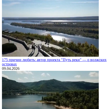
175 причин любить: автор проекта "Путь реки" — о волжских
островах
09.04.2026