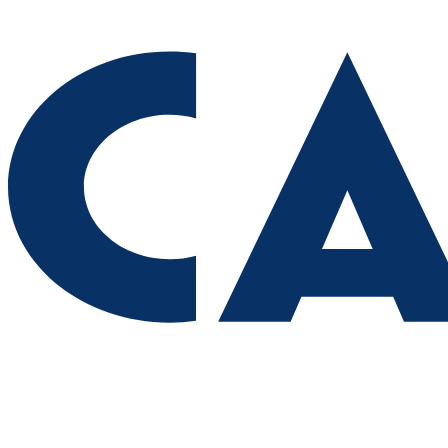
Вячеслав Федорищев заявил о старте нового сезона
федеральной программы "Мама-предприниматель" в регионе
07.08.2026 | 10:57
На острове Поджабный в Самаре тушили горящий мусор
07.08.2026 | 10:55
Жители Самары рассказали, как проведут остаток лета
07.08.2026 | 10:49
Выставка о Самаре открылась на Тверском бульваре Москвы
07.08.2026 | 10:41
В Тольятти стартовал третий день гандбольного турнира
Спартакиады народов России
07.08.2026 | 10:38
Народные приметы на 8 августа 2026 года: что нельзя делать в
этот день
07.08.2026 | 10:21
Пропавшего в Самаре шестиклассника нашли живым спустя 6
дней
07.08.2026 | 10:16
Самарцы рассказали, что считают главным подарком в жизни
07.08.2026 | 09:48