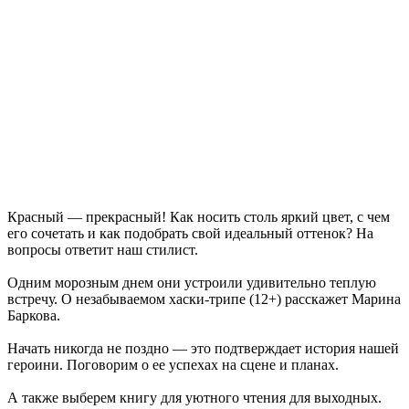
Вячеслав Федорищев: "У нас очень сильная федерация
прыжков на батуте"
08.08.2026 | 17:57
Самарцев приглашают на бесплатные тренировки 9 августа
08.08.2026 | 17:38
8 августа в Самаре косят траву на 20-ти улицах
08.08.2026 | 17:08
Школы Самарской области перейдут на обновленную
программу с 1 сентября
08.08.2026 | 16:39
В Самарской области 8 августа объявили штормовое
предупреждение
08.08.2026 | 16:30
Красный — прекрасный! Как носить столь яркий цвет, с чем
Вячеслав Федорищев вручил награды спортсменам, тренерам
его сочетать и как подобрать свой идеальный оттенок? На
и ветеранам
вопросы ответит наш стилист.
08.08.2026 | 15:59
Где в Самаре отключат холодную воду с 10 по 12 августа:
Одним морозным днем они устроили удивительно теплую
список адресов
встречу. О незабываемом хаски-трипе (12+) расскажет Марина
08.08.2026 | 15:44
Баркова.
Ливень с грозой и жара до 35 °C ожидаются в Самарской
области 9 августа
Начать никогда не поздно — это подтверждает история нашей
08.08.2026 | 15:18
героини. Поговорим о ее успехах на сцене и планах.
Самарцев приглашают на бесплатные показы советского кино
8 и 9 августа
А также выберем книгу для уютного чтения для выходных.
08.08.2026 | 14:52