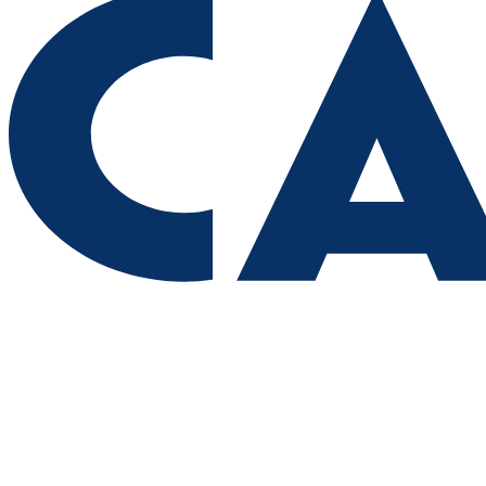
Вячеслав Федорищев поздравил жителей Самарской области с
Днем физкультурника
08.08.2026 | 11:05
Два человека погибли в столкновении моторной лодки и
катера в Самарской области
08.08.2026 | 10:35
Народные приметы на 9 августа 2026 года: что нельзя делать в
этот день
08.08.2026 | 10:27
Где в Самаре отключат холодную воду 8 августа: список
адресов
08.08.2026 | 10:15
День физкультурника в России: какие праздники отмечают 8
августа
08.08.2026 | 09:54
Кардиолог Алексей Алексеенко рассказал, как снизить риски
для здоровья в жару
08.08.2026 | 09:07
8 августа вражеские БПЛА атаковали промышленное
предприятие в Самарской области
08.08.2026 | 09:02