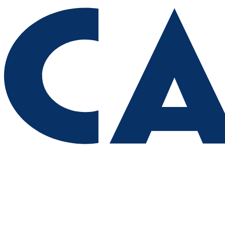
07.08.2026 | 12:00
Юнармейцы Промышленного района осваивают беспилотные
системы
07.08.2026 | 11:47
В двух городах выявили загрязнение воздуха из-за горящей
свалки
07.08.2026 | 11:40
В Самаре продолжается обновление парка имени Щорса
07.08.2026 | 11:36
В Красноярском районе проверили безопасность и ремонт в
школах и детсадах
07.08.2026 | 11:31
Жители Отрадного проходят исследования на современном
компьютерном томографе
07.08.2026 | 11:23
В Тольятти изменят схему движения общественного
транспорта до 30 сентября
07.08.2026 | 11:22
Елена Дьякова — об истории создания конкурса компаний
"Достояние губернии"
07.08.2026 | 11:20
Последние жаркие дни лета в Самарской области – в эти
выходные
07.08.2026 | 11:16