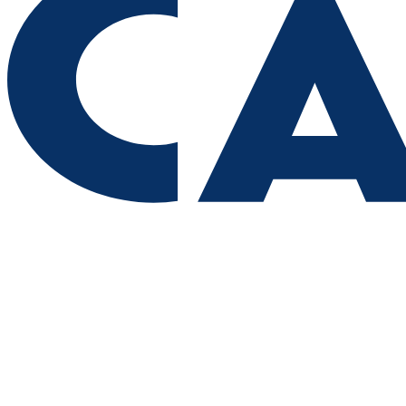
08.08.2026 | 19:11
8 августа самарские "Крылья Советов" на домашнем стадионе
уступили "Балтике"
08.08.2026 | 18:41
Вячеслав Федорищев: "У нас очень сильная федерация
прыжков на батуте"
08.08.2026 | 17:57
Самарцев приглашают на бесплатные тренировки 9 августа
08.08.2026 | 17:38
8 августа в Самаре косят траву на 20-ти улицах
08.08.2026 | 17:08
Школы Самарской области перейдут на обновленную
программу с 1 сентября
08.08.2026 | 16:39
В Самарской области 8 августа объявили штормовое
предупреждение
08.08.2026 | 16:30