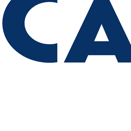
05.08.2026 | 15:11
Музыка, танц-драма и балет: что ждет гостей осеннего
фестиваля "Шостакович. Над временем"
05.08.2026 | 15:04
В Самарской области 6 августа объявили штормовое
предупреждение из-за жары
05.08.2026 | 15:01
Проиграли с крупным счетом в гостях: женские "Крылья
Советов" уступили ЦСКА
05.08.2026 | 14:58
В Самаре будущим мамам рассказали о важности грудного
вскармливания
05.08.2026 | 14:49
Между чемпионатом и Кубком: обзор игр КС и "Акрона" во
втором туре РПЛ
05.08.2026 | 14:49
Самарцам рассказали о новом нашествии клещей в конце
августа – начале сентября
05.08.2026 | 14:41
"Этот сезон – самый удачный": Марина Комина – о
соперничестве на трассе и отношениях с мужем-тренером
05.08.2026 | 14:37