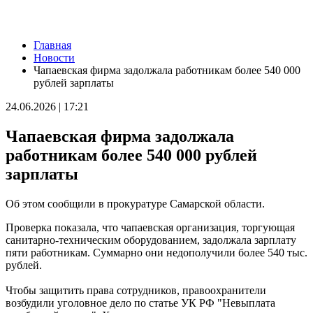
Новости
Главная
Поваленные деревья и оборванные провода: Вячеслав
Новости
Федорищев рассказал о последствиях непогоды
Чапаевская фирма задолжала работникам более 540 000
09.08.2026 | 18:18
рублей зарплаты
Пенсионерка из Ставропольского района потеряла 650 тысяч
рублей из-за аферистов
24.06.2026 | 17:21
09.08.2026 | 16:40
Вернут деньги: мошенники обманули пенсионерку из Самары
Чапаевская фирма задолжала
на 950 тысяч рублей
09.08.2026 | 16:38
работникам более 540 000 рублей
Из-за непогоды в Тольятти усилили работу аварийных служб
зарплаты
09.08.2026 | 15:35
Где в Самаре приведут в порядок газоны 9 августа: список
адресов
Об этом сообщили в прокуратуре Самарской области.
09.08.2026 | 15:31
Нападающий КС рассказал об игре команды с новым
Проверка показала, что чапаевская организация, торгующая
тренером
санитарно-техническим оборудованием, задолжала зарплату
09.08.2026 | 15:05
пяти работникам. Суммарно они недополучили более 540 тыс.
Вратарь Гудиев рассказал о тактике "Акрона" на матч с
рублей.
"Локомотивом"
09.08.2026 | 14:25
Чтобы защитить права сотрудников, правоохранители
В Красноглинском районе Самары водитель легковушки сбил
возбудили уголовное дело по статье УК РФ "Невыплата
ребенка