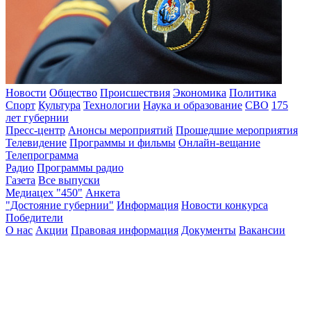
Новости
Общество
Происшествия
Экономика
Политика
Спорт
Культура
Технологии
Наука и образование
СВО
175
лет губернии
Пресс-центр
Анонсы мероприятий
Прошедшие мероприятия
Телевидение
Программы и фильмы
Онлайн-вещание
Телепрограмма
Радио
Программы радио
Газета
Все выпуски
Медиацех "450"
Анкета
"Достояние губернии"
Информация
Новости конкурса
Победители
О нас
Акции
Правовая информация
Документы
Вакансии