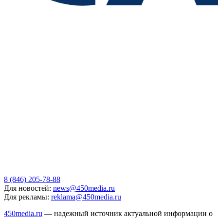
8 (846) 205-78-88
Для новостей:
news@450media.ru
Для рекламы:
reklama@450media.ru
450media.ru
— надежный источник актуальной информации о