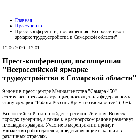
Новости
Главная
Кардиолог Алексей Алексеенко рассказал, как снизить риски
Пресс-центр
для здоровья в жару
Пресс-конференция, посвященная "Всероссийской
08.08.2026 | 09:07
ярмарке трудоустройства в Самарской области"
8 августа вражеские БПЛА атаковали промышленное
предприятие в Самарской области
15.06.2026 | 17:01
08.08.2026 | 09:02
В Кошкинском районе благоустраивают 7 общественных
Пресс-конференция, посвященная
территорий
08.08.2026 | 08:07
"Всероссийской ярмарке
+32 °C и вечерний дождь: погода в Самарской области 8
трудоустройства в Самарской области"
августа
08.08.2026 | 07:08
В Самарской области рано утром 8 августа объявили
9 июня в пресс-центре Медиаагентства "Самара 450"
ракетную и беспилотную опасность
состоялась пресс-конференция, посвященная федеральному
08.08.2026 | 04:40
этапу ярмарки "Работа России. Время возможностей" (16+).
В Большой Глушице появится зона отдыха у воды
07.08.2026 | 21:41
Всероссийский этап пройдет в регионе 26 июня. Во всех
Вячеслав Федорищев: "Важно отмечать тех, кто всей душой и
городах губернии, а также в Красноярском районе развернут
сердцем болеет за нашу Самарскую область и вносит большой
площадки ярмарки. Участие в мероприятии примут
вклад в ее развитие"
множество работодателей, представляющие вакансии в
07.08.2026 | 21:21
различных отраслях.
В Самаре изменят схему движения шести автобусов с 8 до 12