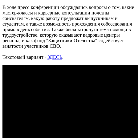
августа
В ходе пресс-конференции обсуждались вопросы о том, какие
07.08.2026 | 20:51
мастер-классы и карьерные консультации полезны
В Самаре пустят дополнительный транспорт в день матча КС
соискателям, какую работу предложат выпускникам и
— "Балтика"
студентам, а также возможность прохождения собеседования
07.08.2026 | 20:07
прямо в день события. Также была затронута тема помощи в
В Самаре временно изменят маршруты дачных автобусов №
трудоустройстве, которую оказывают кадровые центры
172 и 174
региона, и как фонд "Защитники Отечества" содействует
07.08.2026 | 19:29
занятости участников СВО.
Лук, капуста и свекла: в Минпромторге Самарской области
рассказали, какие продукты дорожают летом
Текстовый вариант -
ЗДЕСЬ
.
07.08.2026 | 19:11
В селе Усинское тушили крышу "заброшки" 7 августа
07.08.2026 | 18:55
В облизбиркоме разыграли порядок размещения эмблем
политических партий в избирательных бюллетенях
07.08.2026 | 18:49
Исследование: россияне увеличивают расходы на спорт и
ЗОЖ
07.08.2026 | 18:24
В Самарской области продлили ограничения по купанию на
четырех пляжах
07.08.2026 | 18:22
Вячеслав Федорищев впервые вручил знак "За вклад в
развитие Самарской области" выдающимся жителям
07.08.2026 | 18:21