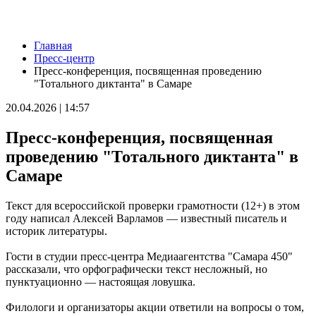
Новости
Главная
В Самаре представят последнюю книгу Виталия Стадникова о
Пресс-центр
Фабрике-кухне
Пресс-конференция, посвященная проведению
09.08.2026 | 22:05
"Тотального диктанта" в Самаре
Как помочь кошке справиться со стрессом: советы эксперта
09.08.2026 | 21:47
20.04.2026 | 14:57
Эксперт рассказал, как мошенники используют старые сим-
карты
Пресс-конференция, посвященная
09.08.2026 | 21:32
В Тольятти восстановили движение на дорогах после падения
проведению "Тотального диктанта" в
деревьев
Самаре
09.08.2026 | 21:04
Персеиды и парад планет: какие астрономические явления
произойдут в августе
Текст для всероссийской проверки грамотности (12+) в этом
09.08.2026 | 20:59
году написал Алексей Варламов — известный писатель и
В России могут сократить срок оплаты штрафов для авто с
историк литературы.
иностранными номерами
09.08.2026 | 20:11
Гости в студии пресс-центра Медиаагентства "Самара 450"
В Москве открыли фотовыставку о Самарской области
рассказали, что орфографически текст несложный, но
09.08.2026 | 20:06
пунктуационно — настоящая ловушка.
Поддержка предпринимателей, авиационный кластер и День
строителя. Спецрепортаж
Филологи и организаторы акции ответили на вопросы о том,
09.08.2026 | 20:00