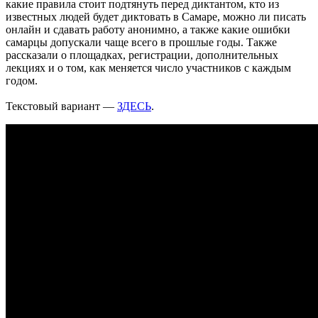
какие правила стоит подтянуть перед диктантом, кто из
Самарцев предупредили о временных перебоях с
известных людей будет диктовать в Самаре, можно ли писать
водоснабжением
онлайн и сдавать работу анонимно, а также какие ошибки
09.08.2026 | 19:26
самарцы допускали чаще всего в прошлые годы. Также
Жителей Самарской области предупредили о тумане и
рассказали о площадках, регистрации, дополнительных
порывистом ветре 10 августа
лекциях и о том, как меняется число участников с каждым
09.08.2026 | 19:23
годом.
Упало более 30 деревьев: в Самаре 9 августа устраняют
последствия непогоды
Текстовый вариант —
ЗДЕСЬ
.
09.08.2026 | 19:12
Поваленные деревья и оборванные провода: Вячеслав
Федорищев рассказал о последствиях непогоды
09.08.2026 | 18:18
Пенсионерка из Ставропольского района потеряла 650 тысяч
рублей из-за аферистов
09.08.2026 | 16:40
Вернут деньги: мошенники обманули пенсионерку из Самары
на 950 тысяч рублей
09.08.2026 | 16:38
Из-за непогоды в Тольятти усилили работу аварийных служб
09.08.2026 | 15:35
Где в Самаре приведут в порядок газоны 9 августа: список
адресов
09.08.2026 | 15:31
Нападающий КС рассказал об игре команды с новым
тренером