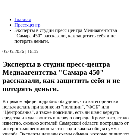
Новости
Главная
Пенсионерка из Ставропольского района потеряла 650 тысяч
Пресс-центр
рублей из-за аферистов
Эксперты в студии пресс-центра Медиаагентства
09.08.2026 | 16:40
"Самара 450" рассказали, как защитить себя и не
Вернут деньги: мошенники обманули пенсионерку из Самары
потерять деньги.
на 950 тысяч рублей
09.08.2026 | 16:38
05.05.2026 | 16:45
Из-за непогоды в Тольятти усилили работу аварийных служб
09.08.2026 | 15:35
Эксперты в студии пресс-центра
Где в Самаре приведут в порядок газоны 9 августа: список
адресов
Медиаагентства "Самара 450"
09.08.2026 | 15:31
рассказали, как защитить себя и не
Нападающий КС рассказал об игре команды с новым
тренером
потерять деньги.
09.08.2026 | 15:05
Вратарь Гудиев рассказал о тактике "Акрона" на матч с
В прямом эфире подробно обсудили, что категорически
"Локомотивом"
нельзя делать при звонке из "полиции", "ФСБ" или
09.08.2026 | 14:25
"Центробанка", а также пояснили, есть ли шанс вернуть
В Красноглинском районе Самары водитель легковушки сбил
средства и куда звонить в первую очередь. Кроме того, стало
ребенка
известно, сколько жителей Самарской области пострадало от
09.08.2026 | 14:16
интернет-мошенников за этот год и какова общая сумма
В России могут отменить ЕГЭ с 2027 года
ущерба. Эксперты назвали схемы обмана, которые лидируют
09.08.2026 | 12:35