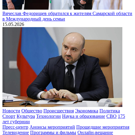
Вячеслав Федорищев обратился к жителям Самарской области
в Международный день семьи
15.05.2026
Новости
Общество
Происшествия
Экономика
Политика
Спорт
Культура
Технологии
Наука и образование
СВО
175
лет губернии
Пресс-центр
Анонсы мероприятий
Прошедшие мероприятия
Телевидение
Программы и фильмы
Онлайн-вещание