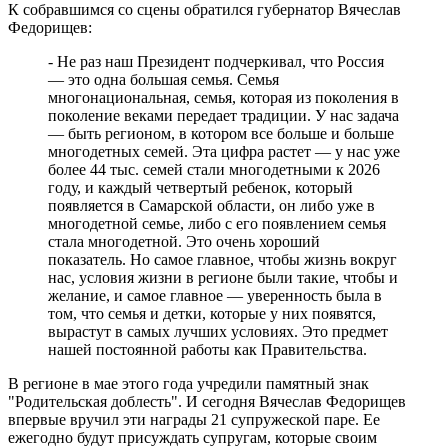
В Самарской области 8 августа объявили штормовое
К собравшимся со сцены обратился губернатор Вячеслав
предупреждение
Федорищев:
08.08.2026 | 16:30
Вячеслав Федорищев вручил награды спортсменам, тренерам
- Не раз наш Президент подчеркивал, что Россия
и ветеранам
— это одна большая семья. Семья
08.08.2026 | 15:59
многонациональная, семья, которая из поколения в
Где в Самаре отключат холодную воду с 10 по 12 августа:
поколение веками передает традиции. У нас задача
список адресов
— быть регионом, в котором все больше и больше
08.08.2026 | 15:44
многодетных семей. Эта цифра растет — у нас уже
Ливень с грозой и жара до 35 °C ожидаются в Самарской
более 44 тыс. cемей стали многодетными к 2026
области 9 августа
году, и каждый четвертый ребенок, который
08.08.2026 | 15:18
появляется в Самарской области, он либо уже в
Самарцев приглашают на бесплатные показы советского кино
многодетной семье, либо с его появлением семья
8 и 9 августа
стала многодетной. Это очень хороший
08.08.2026 | 14:52
показатель. Но самое главное, чтобы жизнь вокруг
Вячеслав Федорищев награжден почетной грамотой
нас, условия жизни в регионе были такие, чтобы и
Минобороны России
желание, и самое главное — уверенность была в
08.08.2026 | 14:23
том, что семья и детки, которые у них появятся,
вырастут в самых лучших условиях. Это предмет
нашей постоянной работы как Правительства.
В регионе в мае этого года учредили памятный знак
"Родительская доблесть". И сегодня Вячеслав Федорищев
впервые вручил эти награды 21 супружеской паре. Ее
ежегодно будут присуждать супругам, которые своим