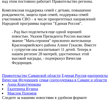
над этим постоянно работает Правительство региона.
Комплексная поддержка семей с детьми, повышение
рождаемости, защита прав семей, поддержка семей
участников СВО – в числе приоритетных направлений
Народной программы партии "Единая Россия".
- Рад был поделиться еще одной хорошей
новостью. Указом Президента России высокое
звание "Мать-героиня" присвоено жительнице
Красноармейского района Алине Гукасян. Вместе
с супругом она воспитывает 11 детей. Теперь в
нашем регионе 28 матерей, удостоенных этой
высокой награды, - подчеркнул Вячеслав
Федорищев.
Правительство Самарской области
Единая Россия
нацпроекты
Вячеслав Федорищев
семья
соцподдержка в Самаре и области
Анна Коротченкова
Екатерина Кузина
Максим Пахомов
Следите за нашими новостями в удобном формате