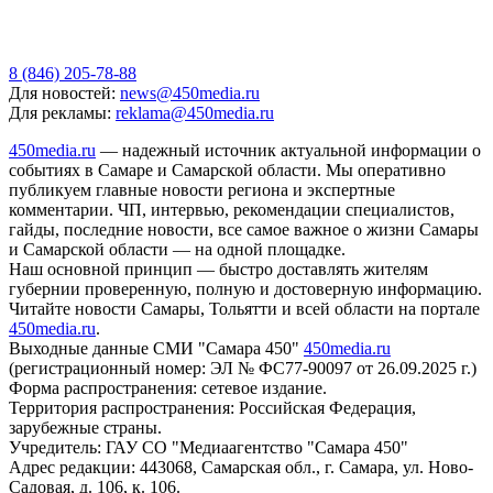
8 (846) 205-78-88
Для новостей:
news@450media.ru
Для рекламы:
reklama@450media.ru
450media.ru
— надежный источник актуальной информации о
событиях в Самаре и Самарской области. Мы оперативно
публикуем главные новости региона и экспертные
комментарии. ЧП, интервью, рекомендации специалистов,
гайды, последние новости, все самое важное о жизни Самары
и Самарской области — на одной площадке.
Наш основной принцип — быстро доставлять жителям
губернии проверенную, полную и достоверную информацию.
Читайте новости Самары, Тольятти и всей области на портале
450media.ru
.
Выходные данные СМИ "Самара 450"
450media.ru
(регистрационный номер: ЭЛ № ФС77-90097 от 26.09.2025 г.)
Форма распространения: сетевое издание.
Территория распространения: Российская Федерация,
зарубежные страны.
Учредитель: ГАУ СО "Медиаагентство "Самара 450"
Адрес редакции: 443068, Самарская обл., г. Самара, ул. Ново-
Садовая, д. 106, к. 106.