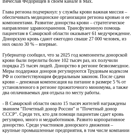
Вячеслав Федорищев в своем канале в Мах.
10.08.2026 | 11:40
Вячеслав Федорищев принес глубочайшие соболезнования
Глава региона подчеркнул: у службы крови важная миссия –
жителям Республики Татарстан
обеспечивать медицинские организации региона кровью и ее
10.08.2026 | 11:38
компонентами. Развитие донорства крови – стратегическое
В Отрадном обсудили меры поддержки военнослужащих и их
направление здравоохранения. Трансфузионную помощь
родных
пациентам в Самарской области оказывает 61 медучреждение.
10.08.2026 | 11:36
Донорскую кровь сдают ежегодно свыше 27 000 человек, из
В Тольятти несколько троллейбусов 10 августа изменят
них около 30 % – впервые.
маршруты
10.08.2026 | 11:29
Губернатор сообщил, что за 2025 год компоненты донорской
В Тольятти ливень побил рекорд 36-летней давности
крови были перелиты более 102 тысяч раз, их получили
10.08.2026 | 11:28
порядка 25 тысяч людей. Донорство в регионе безвозмездное.
Детский психолог рассказал, как помочь школьникам
Меры поддержки доноров регулируются Трудовым кодексом
настроиться на учебу
РФ и соответствующим федеральным законом. После сдачи
10.08.2026 | 11:03
крови – денежная компенсация на питание в размере 5 % от
Самарские врачи первыми в мире прооперировали череп 101-
установленного в регионе прожиточного минимума, а также
летнему пациенту
два оплачиваемых дня отдыха по месту работы.
10.08.2026 | 11:02
В Самарской области подвели промежуточные итоги работы в
- В Самарской области около 15 тысяч жителей награждены
стройотрасли
званием "Почетный донор России" и "Почетный донор
10.08.2026 | 10:56
СССР". Среди тех, кто для помощи пациентам сдает кровь
Овощеводы Самарской области — в разгаре уборочной
регулярно, много и медработников. Развито корпоративное
кампании
донорство. Среди участников донорского движения –
10.08.2026 | 10:53
крупные промышленные предприятия, в том числе компании
Состоялась отчетно-выборная конференция регионального