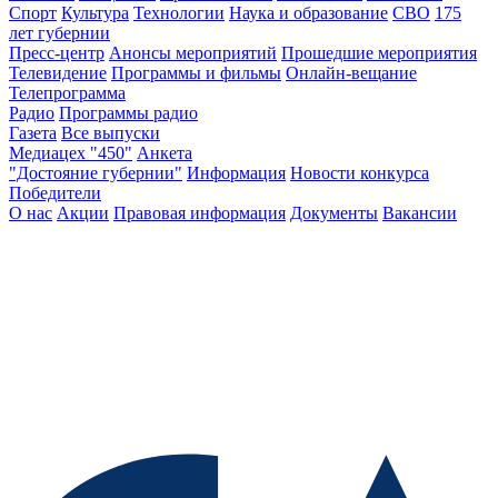
Спорт
Культура
Технологии
Наука и образование
СВО
175
лет губернии
Пресс-центр
Анонсы мероприятий
Прошедшие мероприятия
Телевидение
Программы и фильмы
Онлайн-вещание
Телепрограмма
Радио
Программы радио
Газета
Все выпуски
Медиацех "450"
Анкета
"Достояние губернии"
Информация
Новости конкурса
Победители
О нас
Акции
Правовая информация
Документы
Вакансии