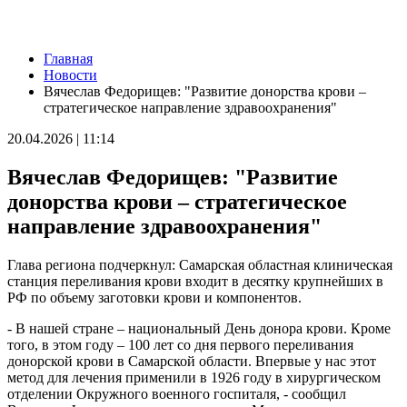
Новости
Главная
В Самаре возбудили уголовное дело из-за столкновения двух
Новости
лодок
Вячеслав Федорищев: "Развитие донорства крови –
10.08.2026 | 12:52
стратегическое направление здравоохранения"
От боя – к делу, от молчания – к диалогу: лекции общества
"Знание" для участников СВО и членов их семей в Самарской
20.04.2026 | 11:14
области
10.08.2026 | 12:41
Вячеслав Федорищев: "Развитие
Хотела помочь подруге: в Борском районе сельчанку без прав
поймали за рулем "Гранты"
донорства крови – стратегическое
10.08.2026 | 12:24
направление здравоохранения"
В центре Сызрани на два дня отключат горячую воду
10.08.2026 | 12:20
"Серебряные" волонтеры из Похвистнева передали масксети
Глава региона подчеркнул: Самарская областная клиническая
для бойцов СВО
станция переливания крови входит в десятку крупнейших в
10.08.2026 | 12:04
РФ по объему заготовки крови и компонентов.
В Самаре 10 августа на нескольких улицах отключат
холодную воду
- В нашей стране – национальный День донора крови. Кроме
10.08.2026 | 11:51
того, в этом году – 100 лет со дня первого переливания
Новокуйбышевский театр "Грань" открыл новый сезон
донорской крови в Самарской области. Впервые у нас этот
10.08.2026 | 11:40
метод для лечения применили в 1926 году в хирургическом
За сутки в Самарской области потушили 15 пожаров и спасли
отделении Окружного военного госпиталя, - сообщил
8 человек