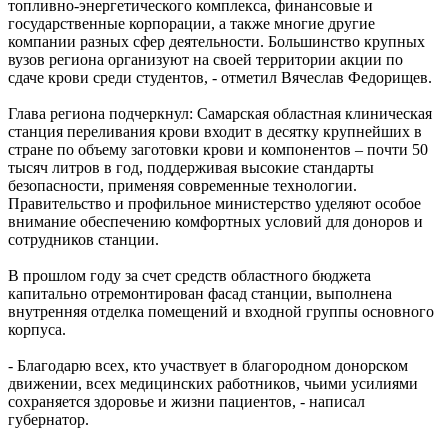
топливно-энергетического комплекса, финансовые и
отделения Российского военно-исторического общества
государственные корпорации, а также многие другие
10.08.2026 | 10:46
компании разных сфер деятельности. Большинство крупных
В Самарской области продолжают устранять последствия
вузов региона организуют на своей территории акции по
ливня и сильного ветра
сдаче крови среди студентов, - отметил Вячеслав Федорищев.
10.08.2026 | 10:28
В Роскачестве рассказали, как выбрать свежие грибы в
Глава региона подчеркнул: Самарская областная клиническая
магазине
станция переливания крови входит в десятку крупнейших в
10.08.2026 | 10:14
стране по объему заготовки крови и компонентов – почти 50
Хрустит и не подгорает: селекционеры ООО "Агростар"
тысяч литров в год, поддерживая высокие стандарты
вывели новые сорта картофеля, которые пригодны для
безопасности, применяя современные технологии.
переработки на чипсы и фри
Правительство и профильное министерство уделяют особое
10.08.2026 | 10:00
внимание обеспечению комфортных условий для доноров и
В Кинеле 10 августа на нескольких улицах не будет
сотрудников станции.
электричества
10.08.2026 | 09:54
В прошлом году за счет средств областного бюджета
Опасная инфекция через обычную рану: как защититься от
капитально отремонтирован фасад станции, выполнена
столбняка
внутренняя отделка помещений и входной группы основного
10.08.2026 | 09:50
корпуса.
В "Курумоче" 10 августа задерживаются около 30 рейсов
10.08.2026 | 09:39
- Благодарю всех, кто участвует в благородном донорском
Народные приметы на 11 августа 2026 года: что нельзя делать
движении, всех медицинских работников, чьими усилиями
в этот день
сохраняется здоровье и жизни пациентов, - написал
10.08.2026 | 09:23
губернатор.
В Москве продолжает работу фотовыставка о Самаре