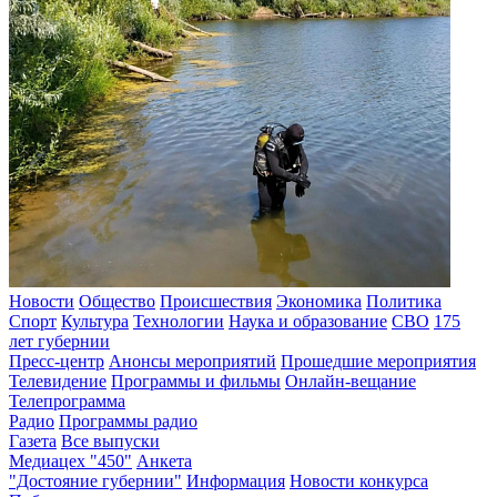
Новости
Общество
Происшествия
Экономика
Политика
Спорт
Культура
Технологии
Наука и образование
СВО
175
лет губернии
Пресс-центр
Анонсы мероприятий
Прошедшие мероприятия
Телевидение
Программы и фильмы
Онлайн-вещание
Телепрограмма
Радио
Программы радио
Газета
Все выпуски
Медиацех "450"
Анкета
"Достояние губернии"
Информация
Новости конкурса