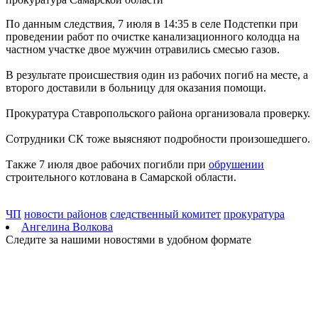
06.08.2026 | 11:12
По данным следствия, 7 июля в 14:35 в селе Подстепки при
В Самаре с экс-руководителя бюро МСЭ взыскали 1,7 млн
проведении работ по очистке канализационного колодца на
рублей уголовного штрафа
частном участке двое мужчин отравились смесью газов.
06.08.2026 | 11:07
В Самаре обсудили, как помочь с поиском работы
В результате происшествия один из рабочих погиб на месте, а
вернувшимся с передовой бойцам
второго доставили в больницу для оказания помощи.
06.08.2026 | 11:05
Передвижной флюорограф объедет два десятка сел
Прокуратура Ставропольского района организовала проверку.
Похвистневского района
06.08.2026 | 11:00
Сотрудники СК тоже выясняют подробности произошедшего.
Самарская область укрепит взаимодействие с Республикой
Индией
Также 7 июля двое рабочих погибли при
обрушении
06.08.2026 | 11:00
строительного котлована в Самарской области.
В Самаре проверили ход обновления ОКН
06.08.2026 | 10:55
В Самарской области прошел фестиваль искусств "Репин
ЧП
новости районов
следственный комитет
прокуратура
навсегда"
Ангелина Волкова
06.08.2026 | 10:47
Следите за нашими новостями в удобном формате
В Кошкинском районе ремонтируют мосты на трассе
06.08.2026 | 10:36
В Самаре из-за жары изменили время работы фонтанов
06.08.2026 | 10:34
Почему тянет на фастфуд: ответ экспертов
06.08.2026 | 10:30