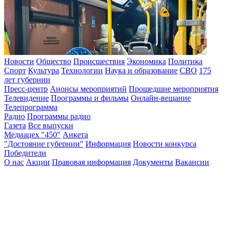
Новости
Общество
Происшествия
Экономика
Политика
Спорт
Культура
Технологии
Наука и образование
СВО
175
лет губернии
Пресс-центр
Анонсы мероприятий
Прошедшие мероприятия
Телевидение
Программы и фильмы
Онлайн-вещание
Телепрограмма
Радио
Программы радио
Газета
Все выпуски
Медиацех "450"
Анкета
"Достояние губернии"
Информация
Новости конкурса
Победители
О нас
Акции
Правовая информация
Документы
Вакансии