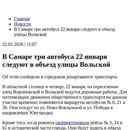
Новости
Главная
Как региональный конкурс "Достояние губернии" помогает
Новости
предпринимателям выходить на новый уровень
В Самаре три автобуса 22 января следуют в объезд
07.08.2026 | 12:00
улицы Вольской
Юнармейцы Промышленного района осваивают беспилотные
системы
22.01.2026 | 11:07
07.08.2026 | 11:47
В двух городах выявили загрязнение воздуха из-за горящей
В Самаре три автобуса 22 января
свалки
07.08.2026 | 11:40
следуют в объезд улицы Вольской
В Самаре продолжается обновление парка имени Щорса
07.08.2026 | 11:36
Об этом сообщили в городском департаменте транспорта.
В Красноярском районе проверили безопасность и ремонт в
школах и детсадах
В областной столице в четверг, 22 января, на пересечении
07.08.2026 | 11:31
улиц Воронежской и Вольской ведутся дорожные работы. Для
Жители Отрадного проходят исследования на современном
оптимизации движения общественного транспорта на данном
компьютерном томографе
участке временно поменяются маршруты автобусов № 6, 21 и
07.08.2026 | 11:23
38. Они поедут по ул. Ново-Вокзальной и ул. Победы в
В Тольятти изменят схему движения общественного
направлении Юнгородка.
транспорта до 30 сентября
07.08.2026 | 11:22
Кроме того, из-за ремонта
скорректировали
рейсы № 3, 24 и
Елена Дьякова — об истории создания конкурса компаний
61 в исторической части города. Они будут ходить в объезд
"Достояние губернии"