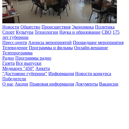
Новости
Общество
Происшествия
Экономика
Политика
Спорт
Культура
Технологии
Наука и образование
СВО
175
лет губернии
Пресс-центр
Анонсы мероприятий
Прошедшие мероприятия
Телевидение
Программы и фильмы
Онлайн-вещание
Телепрограмма
Радио
Программы радио
Газета
Все выпуски
Медиацех "450"
Анкета
"Достояние губернии"
Информация
Новости конкурса
Победители
О нас
Акции
Правовая информация
Документы
Вакансии