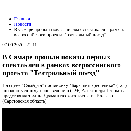
Новости
Главная
34 градуса и без осадков: погода 7 августа в Самарской
Новости
области
В Самаре прошли показы первых спектаклей в рамках
07.08.2026 | 06:07
всероссийского проекта "Театральный поезд"
Губернатор Вячеслав Федорищев и первый заместитель
председателя Комитета Госдумы по бюджету и налогам
07.06.2026 | 21:11
Леонид Симановский обсудили перспективное развитие
Самарского региона
В Самаре прошли показы первых
06.08.2026 | 22:34
В поселке Курумоч 6 августа столкнулись два автомобиля
спектаклей в рамках всероссийского
06.08.2026 | 22:08
проекта "Театральный поезд"
Новый облик двора на Молодогвардейской: горожане
обсудили дальнейшее благоустройство
06.08.2026 | 21:41
На сцене "СамАрта" постановку "Барышня-крестьянка" (12+)
Вячеслав Федорищев поздравил командование и личный
по одноименному произведению (12+) Александра Пушкина
состав 76-й дивизии ПВО с присвоением звания
представила труппа Драматического театра из Вольска
"Гвардейской"
(Саратовская область).
06.08.2026 | 21:01
На заседании Правительства Самарской области обсудили
исполнение бюджета региона за первое полугодие
06.08.2026 | 20:14
Ремонт улицы XXII Партсъезда в Самаре подходит к
завершению