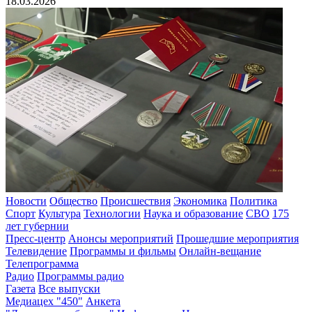
18.03.2026
Новости
Общество
Происшествия
Экономика
Политика
Спорт
Культура
Технологии
Наука и образование
СВО
175
лет губернии
Пресс-центр
Анонсы мероприятий
Прошедшие мероприятия
Телевидение
Программы и фильмы
Онлайн-вещание
Телепрограмма
Радио
Программы радио
Газета
Все выпуски
Медиацех "450"
Анкета