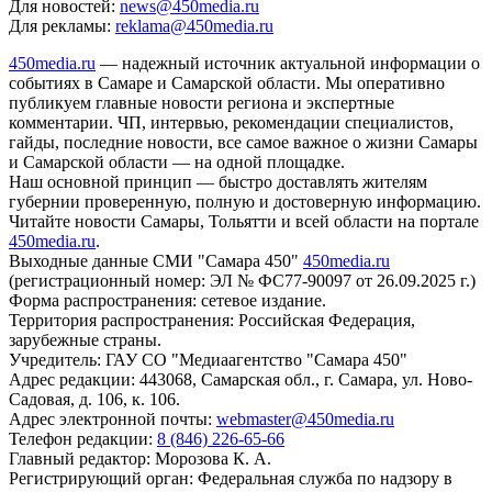
Для новостей:
news@450media.ru
Для рекламы:
reklama@450media.ru
450media.ru
— надежный источник актуальной информации о
событиях в Самаре и Самарской области. Мы оперативно
публикуем главные новости региона и экспертные
комментарии. ЧП, интервью, рекомендации специалистов,
гайды, последние новости, все самое важное о жизни Самары
и Самарской области — на одной площадке.
Наш основной принцип — быстро доставлять жителям
губернии проверенную, полную и достоверную информацию.
Читайте новости Самары, Тольятти и всей области на портале
450media.ru
.
Выходные данные СМИ "Самара 450"
450media.ru
(регистрационный номер: ЭЛ № ФС77-90097 от 26.09.2025 г.)
Форма распространения: сетевое издание.
Территория распространения: Российская Федерация,
зарубежные страны.
Учредитель: ГАУ СО "Медиаагентство "Самара 450"
Адрес редакции: 443068, Самарская обл., г. Самара, ул. Ново-
Садовая, д. 106, к. 106.
Адрес электронной почты:
webmaster@450media.ru
Телефон редакции:
8 (846) 226-65-66
Главный редактор: Морозова К. А.
Регистрирующий орган: Федеральная служба по надзору в