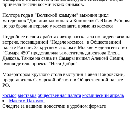
08.08.2026 | 17:38
привезла тысячи космических снимков.
8 августа в Самаре косят траву на 20-ти улицах
08.08.2026 | 17:08
Полтора года в "Волжской коммуне" выходил цикл
Школы Самарской области перейдут на обновленную
материалов "Дневник космонавта Кононенко". Юлия Рубцова
программу с 1 сентября
не раз брала интервью у космонавта прямо из космоса.
08.08.2026 | 16:39
В Самарской области 8 августа объявили штормовое
Подробнее о своих работах автор рассказала по видеосвязи на
предупреждение
встрече, посвященной "Неделе космоса" в Общественной
08.08.2026 | 16:30
палате России. За круглым столом в Москве медиаагентство
Вячеслав Федорищев вручил награды спортсменам, тренерам
"Самара 450" представляла заместитель директора Елена
и ветеранам
Дьякова. Также на связь из Самары вышел Алексей Семин,
08.08.2026 | 15:59
руководитель проекта "Неси Добро".
Где в Самаре отключат холодную воду с 10 по 12 августа:
список адресов
Модератором круглого стола выступил Павел Покровский,
08.08.2026 | 15:44
представитель Самарской области в Общественной палате
Ливень с грозой и жара до 35 °C ожидаются в Самарской
РФ.
области 9 августа
08.08.2026 | 15:18
космос
выставка
общественная палата
космический апрель
Максим Пахомов
Следите за нашими новостями в удобном формате