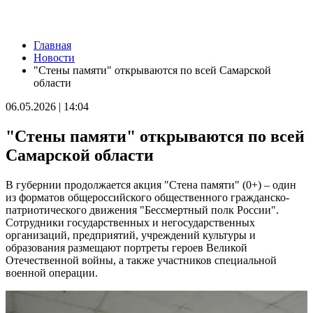
Новости
Главная
65 школ Самары уже готовы к учебному году
Новости
07.08.2026 | 16:25
"Стены памяти" открываются по всей Самарской
Россияне больше не готовы откладывать решение жилищного
области
вопроса: объем выдачи ипотеки вырос на 38 %
07.08.2026 | 16:13
06.05.2026 | 14:04
Завершился первый Всероссийский турнир "Шахматы для
СВОих"
"Стены памяти" открываются по всей
07.08.2026 | 16:12
Полный цикл восстановления жители Правобережья Волги
Самарской области
проходят в Сызранской больнице
07.08.2026 | 16:10
В губернии продолжается акция "Стена памяти" (0+) – один
В новом статусе: что известно об и. о. ректора Самарского
из форматов общероссийского общественного гражданско-
государственного института культуры
патриотического движения "Бессмертный полк России".
07.08.2026 | 16:06
Сотрудники государственных и негосударственных
В Новокуйбышевске ушел из жизни заслуженный тренер
организаций, предприятий, учреждений культуры и
России Валерий Иванов
образования размещают портреты героев Великой
07.08.2026 | 15:55
Отечественной войны, а также участников специальной
Начали борьбу за трофей: футбольные клубы Самарской
военной операции.
области провели матчи первого тура группового этапа Кубка
России
07.08.2026 | 15:42
В Самарской области закроют ж/д переезд у Кротовки с 21 по