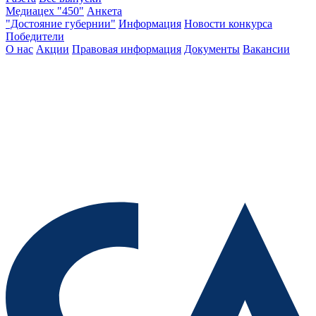
Медиацех "450"
Анкета
"Достояние губернии"
Информация
Новости конкурса
Победители
О нас
Акции
Правовая информация
Документы
Вакансии