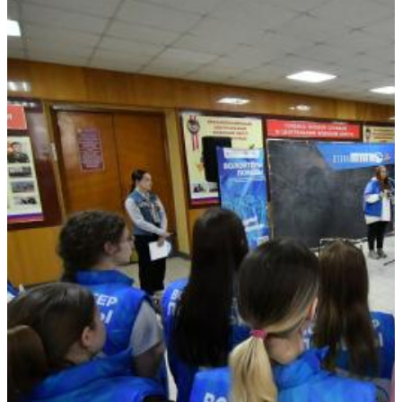
22 августа
07.08.2026 | 15:31
Играют будущие олимпийцы: в тольяттинском
спорткомплексе "Олимп" стартовал гандбольный турнир
07.08.2026 | 15:27
Аномальную жару прогнозируют в Самарской области 8
августа
07.08.2026 | 15:02
В Самаре пройдет открытый матч по следж-хоккею 8 августа
07.08.2026 | 15:01
Стартовал прием заявок на участие в "Сызранском помидоре
— 2026"
07.08.2026 | 14:49
Производитель напитков из Самарской области наращивает
объемы производства и расширяет географию поставок
07.08.2026 | 14:36
Самарские юноши принимают участие в Юнармейских
военно-патриотических сборах ПФО "Гвардеец" в Пензе
07.08.2026 | 14:34
На 23 улицах Самары приводят в порядок газоны 7 августа
07.08.2026 | 14:24
70-летний самарец сядет на 7,5 лет за жестокое убийство
знакомого
07.08.2026 | 14:04
Тольяттинец замахнулся на соседку топором из-за шумного