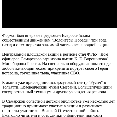
07.08.2026 | 11:47
В двух городах выявили загрязнение воздуха из-за горящей
свалки
07.08.2026 | 11:40
В Самаре продолжается обновление парка имени Щорса
07.08.2026 | 11:36
В Красноярском районе проверили безопасность и ремонт в
школах и детсадах
Формат был впервые предложен Всероссийским
07.08.2026 | 11:31
общественным движением "Волонтеры Победы" три года
Жители Отрадного проходят исследования на современном
назад и с тех пор стал значимой частью всенародной акции.
компьютерном томографе
07.08.2026 | 11:23
Центральной площадкой акции в регионе стал ФГБУ "Дом
В Тольятти изменят схему движения общественного
офицеров Самарского гарнизона имени К. Е. Ворошилова"
транспорта до 30 сентября
Минобороны России. На специально оборудованном стенде
07.08.2026 | 11:22
любой желающий может прикрепить портрет своего Героя –
Елена Дьякова — об истории создания конкурса компаний
ветерана, труженика тыла, участника СВО.
"Достояние губернии"
07.08.2026 | 11:20
К акции уже присоединились досуговый центр "Русич" в
Последние жаркие дни лета в Самарской области – в эти
Тольятти, Краеведческий музей Сызрани, Большеглушицкий
выходные
государственный техникум и другие учреждения региона.
07.08.2026 | 11:16
Вячеслав Федорищев заявил о старте нового сезона
В Самарской областной детской библиотеке уже несколько лет
федеральной программы "Мама-предприниматель" в регионе
традиционно принимают участие в акции и размещают
07.08.2026 | 10:57
портреты участников Великой Отечественной войны.
Ежегодно читатели и сотрудники библиотеки приносят