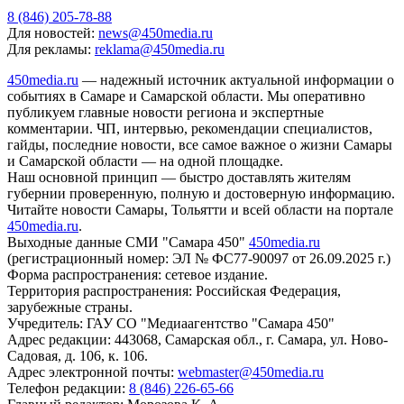
8 (846) 205-78-88
Для новостей:
news@450media.ru
Для рекламы:
reklama@450media.ru
450media.ru
— надежный источник актуальной информации о
событиях в Самаре и Самарской области. Мы оперативно
публикуем главные новости региона и экспертные
комментарии. ЧП, интервью, рекомендации специалистов,
гайды, последние новости, все самое важное о жизни Самары
и Самарской области — на одной площадке.
Наш основной принцип — быстро доставлять жителям
губернии проверенную, полную и достоверную информацию.
Читайте новости Самары, Тольятти и всей области на портале
450media.ru
.
Выходные данные СМИ "Самара 450"
450media.ru
(регистрационный номер: ЭЛ № ФС77-90097 от 26.09.2025 г.)
Форма распространения: сетевое издание.
Территория распространения: Российская Федерация,
зарубежные страны.
Учредитель: ГАУ СО "Медиаагентство "Самара 450"
Адрес редакции: 443068, Самарская обл., г. Самара, ул. Ново-
Садовая, д. 106, к. 106.
Адрес электронной почты:
webmaster@450media.ru
Телефон редакции:
8 (846) 226-65-66