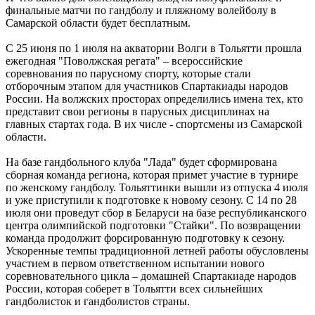
финальные матчи по гандболу и пляжному волейболу в
Федорищев – о расширении географии диспансеризации
Самарской области будет бесплатным.
участников СВО
07.08.2026 | 17:55
С 25 июня по 1 июля на акватории Волги в Тольятти прошла
Самарские строители отмечают профессиональный праздник
ежегодная "Поволжская регата" – всероссийские
07.08.2026 | 17:49
соревнования по парусному спорту, которые стали
В ГД предложили увеличить МРОТ до 50 000 рублей
отборочным этапом для участников Спартакиады народов
07.08.2026 | 17:25
России. На волжских просторах определились имена тех, кто
Шостакович и сказки: в Самаре прошел необычный концерт
представит свои регионы в парусных дисциплинах на
07.08.2026 | 17:05
главных стартах года. В их числе - спортсмены из Самарской
Реализация масштабных задач отрасли: Вячеслав Федорищев
области.
вручил государственные и региональные награды в
преддверии Дня строителя
На базе гандбольного клуба "Лада" будет сформирована
07.08.2026 | 17:04
сборная команда региона, которая примет участие в турнире
Вместе на страже порядка: вклад добровольных народных
по женскому гандболу. Тольяттинки вышли из отпуска 4 июля
дружин в безопасность Самарской области
и уже приступили к подготовке к новому сезону. С 14 по 28
07.08.2026 | 17:02
июля они проведут сбор в Беларуси на базе республиканского
7 августа Волга у берегов Самары прогрелась почти до 24 °C
центра олимпийской подготовки "Стайки". По возвращении
07.08.2026 | 17:02
команда продолжит форсированную подготовку к сезону.
Народ, родившийся на Волге: о поволжских немцах
Ускоренные темпы традиционной летней работы обусловлены
Самарского края
участием в первом ответственном испытании нового
07.08.2026 | 16:58
соревновательного цикла – домашней Спартакиаде народов
Для зрителей от 5 до 150 лет: в Новокуйбышевске выпускают
России, которая соберет в Тольятти всех сильнейших
спектакль по мотивам русской сказки
гандболисток и гандболистов страны.
07.08.2026 | 16:50