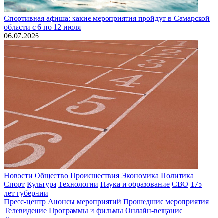
Спортивная афиша: какие мероприятия пройдут в Самарской
области с 6 по 12 июля
06.07.2026
Новости
Общество
Происшествия
Экономика
Политика
Спорт
Культура
Технологии
Наука и образование
СВО
175
лет губернии
Пресс-центр
Анонсы мероприятий
Прошедшие мероприятия
Телевидение
Программы и фильмы
Онлайн-вещание