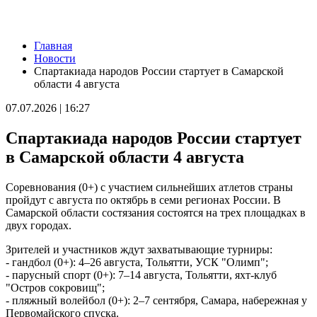
Новости
Главная
В Кошкинском районе благоустраивают 7 общественных
Новости
территорий
Спартакиада народов России стартует в Самарской
08.08.2026 | 08:07
области 4 августа
+32 °C и вечерний дождь: погода в Самарской области 8
августа
07.07.2026 | 16:27
08.08.2026 | 07:08
В Самарской области рано утром 8 августа объявили
Спартакиада народов России стартует
ракетную и беспилотную опасность
08.08.2026 | 04:40
в Самарской области 4 августа
В Большой Глушице появится зона отдыха у воды
07.08.2026 | 21:41
Соревнования (0+) с участием сильнейших атлетов страны
Вячеслав Федорищев: "Важно отмечать тех, кто всей душой и
пройдут с августа по октябрь в семи регионах России. В
сердцем болеет за нашу Самарскую область и вносит большой
Самарской области состязания состоятся на трех площадках в
вклад в ее развитие"
двух городах.
07.08.2026 | 21:21
В Самаре изменят схему движения шести автобусов с 8 до 12
Зрителей и участников ждут захватывающие турниры:
августа
- гандбол (0+): 4–26 августа, Тольятти, УСК "Олимп";
07.08.2026 | 20:51
- парусный спорт (0+): 7–14 августа, Тольятти, яхт-клуб
В Самаре пустят дополнительный транспорт в день матча КС
"Остров сокровищ";
— "Балтика"
- пляжный волейбол (0+): 2–7 сентября, Самара, набережная у
07.08.2026 | 20:07
Первомайского спуска.
В Самаре временно изменят маршруты дачных автобусов №