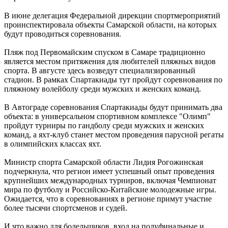
172 и 174
В июне делегация Федеральной дирекции спортмероприятий
07.08.2026 | 19:29
проинспектировала объекты Самарской области, на которых
Лук, капуста и свекла: в Минпромторге Самарской области
будут проводиться соревнования.
рассказали, какие продукты дорожают летом
07.08.2026 | 19:11
Пляж под Первомайским спуском в Самаре традиционно
В селе Усинское тушили крышу "заброшки" 7 августа
является местом притяжения для любителей пляжных видов
07.08.2026 | 18:55
спорта. В августе здесь возведут специализированный
В облизбиркоме разыграли порядок размещения эмблем
стадион. В рамках Спартакиады тут пройдут соревнования по
политических партий в избирательных бюллетенях
пляжному волейболу среди мужских и женских команд.
07.08.2026 | 18:49
Исследование: россияне увеличивают расходы на спорт и
В Автограде соревнования Спартакиады будут принимать два
ЗОЖ
объекта: в универсальном спортивном комплексе "Олимп"
07.08.2026 | 18:24
пройдут турниры по гандболу среди мужских и женских
В Самарской области продлили ограничения по купанию на
команд, а яхт-клуб станет местом проведения парусной регаты
четырех пляжах
в олимпийских классах яхт.
07.08.2026 | 18:22
Вячеслав Федорищев впервые вручил знак "За вклад в
Министр спорта Самарской области Лидия Рогожинская
развитие Самарской области" выдающимся жителям
подчеркнула, что регион имеет успешный опыт проведения
07.08.2026 | 18:21
крупнейших международных турниров, включая Чемпионат
В Тольятти отремонтируют тротуары и проезды
мира по футболу и Российско-Китайские молодежные игры.
07.08.2026 | 18:05
Ожидается, что в соревнованиях в регионе примут участие
"Самара в движении": расписание бесплатных тренировок 8
более тысячи спортсменов и судей.
августа
07.08.2026 | 17:56
И что важно для болельщиков, вход на полуфинальные и
Забота о здоровье ветеранов – один из приоритетов: Вячеслав