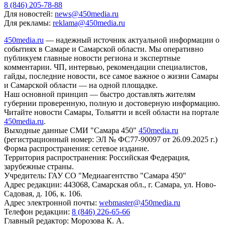
8 (846) 205-78-88
Для новостей:
news@450media.ru
Для рекламы:
reklama@450media.ru
450media.ru
— надежный источник актуальной информации о
событиях в Самаре и Самарской области. Мы оперативно
публикуем главные новости региона и экспертные
комментарии. ЧП, интервью, рекомендации специалистов,
гайды, последние новости, все самое важное о жизни Самары
и Самарской области — на одной площадке.
Наш основной принцип — быстро доставлять жителям
губернии проверенную, полную и достоверную информацию.
Читайте новости Самары, Тольятти и всей области на портале
450media.ru
.
Выходные данные СМИ "Самара 450"
450media.ru
(регистрационный номер: ЭЛ № ФС77-90097 от 26.09.2025 г.)
Форма распространения: сетевое издание.
Территория распространения: Российская Федерация,
зарубежные страны.
Учредитель: ГАУ СО "Медиаагентство "Самара 450"
Адрес редакции: 443068, Самарская обл., г. Самара, ул. Ново-
Садовая, д. 106, к. 106.
Адрес электронной почты:
webmaster@450media.ru
Телефон редакции:
8 (846) 226-65-66
Главный редактор: Морозова К. А.