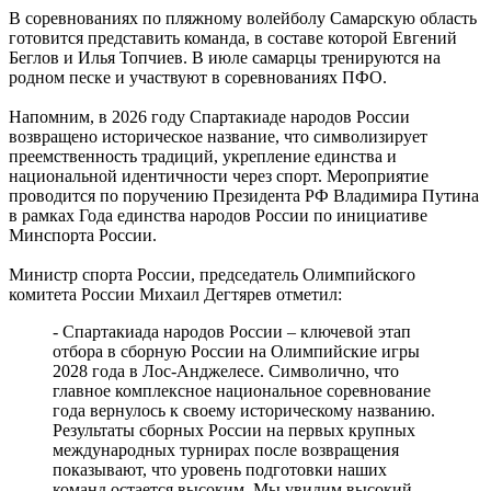
65 школ Самары уже готовы к учебному году
В соревнованиях по пляжному волейболу Самарскую область
07.08.2026 | 16:25
готовится представить команда, в составе которой Евгений
Россияне больше не готовы откладывать решение жилищного
Беглов и Илья Топчиев. В июле самарцы тренируются на
вопроса: объем выдачи ипотеки вырос на 38 %
родном песке и участвуют в соревнованиях ПФО.
07.08.2026 | 16:13
Завершился первый Всероссийский турнир "Шахматы для
Напомним, в 2026 году Спартакиаде народов России
СВОих"
возвращено историческое название, что символизирует
07.08.2026 | 16:12
преемственность традиций, укрепление единства и
Полный цикл восстановления жители Правобережья Волги
национальной идентичности через спорт. Мероприятие
проходят в Сызранской больнице
проводится по поручению Президента РФ Владимира Путина
07.08.2026 | 16:10
в рамках Года единства народов России по инициативе
В новом статусе: что известно об и. о. ректора Самарского
Минспорта России.
государственного института культуры
07.08.2026 | 16:06
Министр спорта России, председатель Олимпийского
В Новокуйбышевске ушел из жизни заслуженный тренер
комитета России Михаил Дегтярев отметил:
России Валерий Иванов
07.08.2026 | 15:55
- Спартакиада народов России – ключевой этап
Начали борьбу за трофей: футбольные клубы Самарской
отбора в сборную России на Олимпийские игры
области провели матчи первого тура группового этапа Кубка
2028 года в Лос-Анджелесе. Символично, что
России
главное комплексное национальное соревнование
07.08.2026 | 15:42
года вернулось к своему историческому названию.
В Самарской области закроют ж/д переезд у Кротовки с 21 по
Результаты сборных России на первых крупных
22 августа
международных турнирах после возвращения
07.08.2026 | 15:31
показывают, что уровень подготовки наших
команд остается высоким. Мы увидим высокий