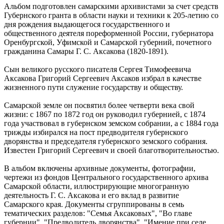
Альбом подготовлен самарскими архивистами за счет средств
07.08.2026 | 12:19
Губернского гранта в области науки и техники к 205-летию со
Как региональный конкурс "Достояние губернии" помогает
дня рождения выдающегося государственного и
предпринимателям выходить на новый уровень
общественного деятеля пореформенной России, губернатора
07.08.2026 | 12:00
Оренбургской, Уфимской и Самарской губерний, почетного
Юнармейцы Промышленного района осваивают беспилотные
гражданина Самары Г. С. Аксакова (1820-1891).
системы
07.08.2026 | 11:47
Сын великого русского писателя Сергея Тимофеевича
В двух городах выявили загрязнение воздуха из-за горящей
Аксакова Григорий Сергеевич Аксаков избрал в качестве
свалки
жизненного пути служение государству и обществу.
07.08.2026 | 11:40
В Самаре продолжается обновление парка имени Щорса
Самарской земле он посвятил более четверти века свой
07.08.2026 | 11:36
жизни: с 1867 по 1872 год он руководил губернией, с 1874
В Красноярском районе проверили безопасность и ремонт в
года участвовал в губернском земском собрании, а с 1884 года
школах и детсадах
трижды избирался на пост предводителя губернского
07.08.2026 | 11:31
дворянства и председателя губернского земского собрания.
Жители Отрадного проходят исследования на современном
Известен Григорий Сергеевич и своей благотворительностью.
компьютерном томографе
07.08.2026 | 11:23
В альбом включены архивные документы, фотографии,
В Тольятти изменят схему движения общественного
чертежи из фондов Центрального государственного архива
транспорта до 30 сентября
Самарской области, иллюстрирующие многогранную
07.08.2026 | 11:22
деятельность Г. С. Аксакова и его вклад в развитие
Елена Дьякова — об истории создания конкурса компаний
Самарского края. Документы сгруппированы в семь
"Достояние губернии"
тематических разделов: "Семья Аксаковых", "Во главе
07.08.2026 | 11:20
губернии", "Предводитель дворянства", "Имение при селе
Последние жаркие дни лета в Самарской области – в эти