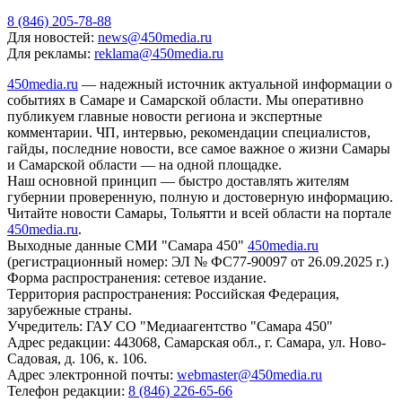
8 (846) 205-78-88
Для новостей:
news@450media.ru
Для рекламы:
reklama@450media.ru
450media.ru
— надежный источник актуальной информации о
событиях в Самаре и Самарской области. Мы оперативно
публикуем главные новости региона и экспертные
комментарии. ЧП, интервью, рекомендации специалистов,
гайды, последние новости, все самое важное о жизни Самары
и Самарской области — на одной площадке.
Наш основной принцип — быстро доставлять жителям
губернии проверенную, полную и достоверную информацию.
Читайте новости Самары, Тольятти и всей области на портале
450media.ru
.
Выходные данные СМИ "Самара 450"
450media.ru
(регистрационный номер: ЭЛ № ФС77-90097 от 26.09.2025 г.)
Форма распространения: сетевое издание.
Территория распространения: Российская Федерация,
зарубежные страны.
Учредитель: ГАУ СО "Медиаагентство "Самара 450"
Адрес редакции: 443068, Самарская обл., г. Самара, ул. Ново-
Садовая, д. 106, к. 106.
Адрес электронной почты:
webmaster@450media.ru
Телефон редакции:
8 (846) 226-65-66