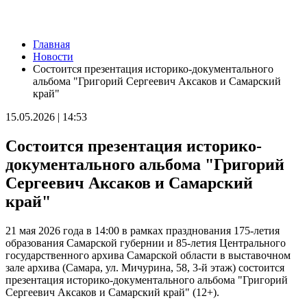
Новости
Главная
70-летний самарец сядет на 7,5 лет за жестокое убийство
Новости
знакомого
Состоится презентация историко-документального
07.08.2026 | 14:04
альбома "Григорий Сергеевич Аксаков и Самарский
Тольяттинец замахнулся на соседку топором из-за шумного
край"
ремонта
07.08.2026 | 13:37
15.05.2026 | 14:53
20 яхтсменов из Самарской области поборются за
олимпийские путевки на Спартакиаде народов России
Состоится презентация историко-
07.08.2026 | 13:31
Станцию умягчения воды в Отрадном запустят до конца лета
документального альбома "Григорий
07.08.2026 | 13:22
Сергеевич Аксаков и Самарский
Учебные заведения Самарской области приглашают к участию
в конкурсе команд вузов
край"
07.08.2026 | 13:08
Востребованная специальность: в Самарской области растёт
21 мая 2026 года в 14:00 в рамках празднования 175-летия
интерес к службе по контракту в войсках беспилотных систем
образования Самарской губернии и 85-летия Центрального
07.08.2026 | 12:58
государственного архива Самарской области в выставочном
В Самаре водитель Toyota Camry сбил 9-летнюю девочку на
зале архива (Самара, ул. Мичурина, 58, 3-й этаж) состоится
пешеходном переходе
презентация историко-документального альбома "Григорий
07.08.2026 | 12:21
Сергеевич Аксаков и Самарский край" (12+).
Самарцам рассказали, какие травмы бывают при падении
ребенка из окна