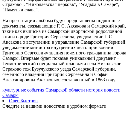
Страхово", "Николаевская церковь", "Усадьба в Самаре",
выходные
"Память и слава".
07.08.2026 | 11:16
Вячеслав Федорищев заявил о старте нового сезона
На презентации альбома будут представлены подлинные
федеральной программы "Мама-предприниматель" в регионе
документы, связывающие Г. С. Аксакова и Самарский край,
07.08.2026 | 10:57
такие как выписка из Самарской дворянской родословной
На острове Поджабный в Самаре тушили горящий мусор
книги о роде Григория Сергеевича, уведомление Г. С.
07.08.2026 | 10:55
Аксакова о вступлении в управление Самарской губернией,
Жители Самары рассказали, как проведут остаток лета
уведомление министра внутренних дел о присвоении
07.08.2026 | 10:49
Григорию Сергеевичу звания почетного гражданина города
Выставка о Самаре открылась на Тверском бульваре Москвы
Самары. Впервые будет показан уникальный документ –
07.08.2026 | 10:41
Геометрический специальный план дачи села Никольское
В Тольятти стартовал третий день гандбольного турнира
Страхово тож Бузулукского уезда Самарской губернии,
Спартакиады народов России
семейного владения Григория Сергеевича и Софьи
07.08.2026 | 10:38
Александровны Аксаковых, составленный в 1863 году.
Народные приметы на 8 августа 2026 года: что нельзя делать в
этот день
культурные события Самарской области
история
новости
07.08.2026 | 10:21
Самары
Пропавшего в Самаре шестиклассника нашли живым спустя 6
Олег Быстров
дней
Следите за нашими новостями в удобном формате
07.08.2026 | 10:16
Самарцы рассказали, что считают главным подарком в жизни
07.08.2026 | 09:48
В Самаре 7 августа возможны отключения холодной воды:
адреса