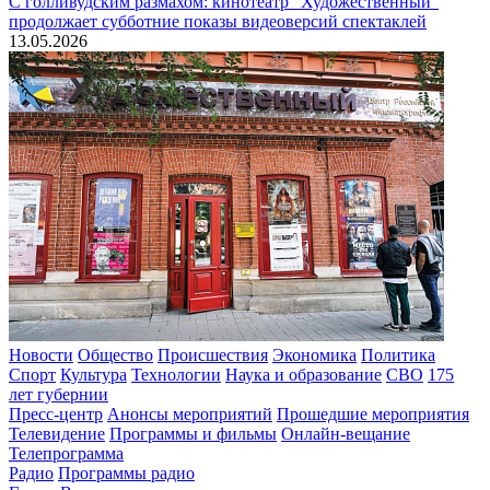
С голливудским размахом: кинотеатр "Художественный"
продолжает субботние показы видеоверсий спектаклей
13.05.2026
Новости
Общество
Происшествия
Экономика
Политика
Спорт
Культура
Технологии
Наука и образование
СВО
175
лет губернии
Пресс-центр
Анонсы мероприятий
Прошедшие мероприятия
Телевидение
Программы и фильмы
Онлайн-вещание
Телепрограмма
Радио
Программы радио