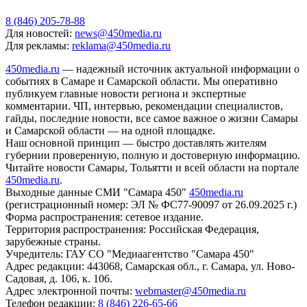
8 (846) 205-78-88
Для новостей:
news@450media.ru
Для рекламы:
reklama@450media.ru
450media.ru
— надежный источник актуальной информации о
событиях в Самаре и Самарской области. Мы оперативно
публикуем главные новости региона и экспертные
комментарии. ЧП, интервью, рекомендации специалистов,
гайды, последние новости, все самое важное о жизни Самары
и Самарской области — на одной площадке.
Наш основной принцип — быстро доставлять жителям
губернии проверенную, полную и достоверную информацию.
Читайте новости Самары, Тольятти и всей области на портале
450media.ru
.
Выходные данные СМИ "Самара 450"
450media.ru
(регистрационный номер: ЭЛ № ФС77-90097 от 26.09.2025 г.)
Форма распространения: сетевое издание.
Территория распространения: Российская Федерация,
зарубежные страны.
Учредитель: ГАУ СО "Медиаагентство "Самара 450"
Адрес редакции: 443068, Самарская обл., г. Самара, ул. Ново-
Садовая, д. 106, к. 106.
Адрес электронной почты:
webmaster@450media.ru
Телефон редакции:
8 (846) 226-65-66