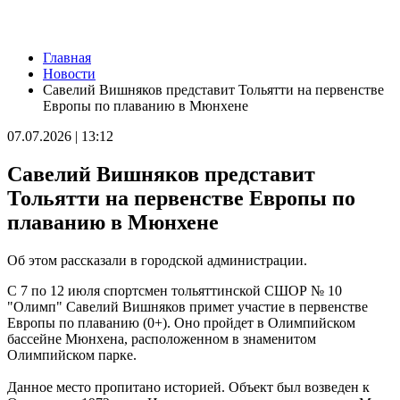
Новости
Главная
Пенсионерка из Ставропольского района потеряла 650 тысяч
Новости
рублей из-за аферистов
Савелий Вишняков представит Тольятти на первенстве
09.08.2026 | 16:40
Европы по плаванию в Мюнхене
Вернут деньги: мошенники обманули пенсионерку из Самары
на 950 тысяч рублей
07.07.2026 | 13:12
09.08.2026 | 16:38
Из-за непогоды в Тольятти усилили работу аварийных служб
Савелий Вишняков представит
09.08.2026 | 15:35
Где в Самаре приведут в порядок газоны 9 августа: список
Тольятти на первенстве Европы по
адресов
плаванию в Мюнхене
09.08.2026 | 15:31
Нападающий КС рассказал об игре команды с новым
тренером
Об этом рассказали в городской администрации.
09.08.2026 | 15:05
Вратарь Гудиев рассказал о тактике "Акрона" на матч с
С 7 по 12 июля спортсмен тольяттинской СШОР № 10
"Локомотивом"
"Олимп" Савелий Вишняков примет участие в первенстве
09.08.2026 | 14:25
Европы по плаванию (0+). Оно пройдет в Олимпийском
В Красноглинском районе Самары водитель легковушки сбил
бассейне Мюнхена, расположенном в знаменитом
ребенка
Олимпийском парке.
09.08.2026 | 14:16
В России могут отменить ЕГЭ с 2027 года
Данное место пропитано историей. Объект был возведен к
09.08.2026 | 12:35