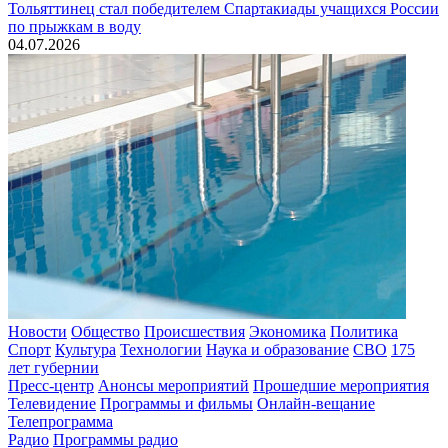
Тольяттинец стал победителем Спартакиады учащихся России
по прыжкам в воду
04.07.2026
Новости
Общество
Происшествия
Экономика
Политика
Спорт
Культура
Технологии
Наука и образование
СВО
175
лет губернии
Пресс-центр
Анонсы мероприятий
Прошедшие мероприятия
Телевидение
Программы и фильмы
Онлайн-вещание
Телепрограмма
Радио
Программы радио