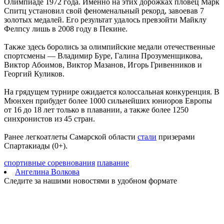
Олимпиаде 1972 года. Именно на этих дорожках пловец Марк
На Самарскую область 9 августа обрушатся гроза, ливень и
Спитц установил свой феноменальный рекорд, завоевав 7
град
золотых медалей. Его результат удалось превзойти Майклу
09.08.2026 | 12:12
Фелпсу лишь в 2008 году в Пекине.
В Самаре открыли обновленный стадион филиала ЦСКА
09.08.2026 | 11:49
Также здесь боролись за олимпийские медали отечественные
В самарском парке Гагарина отметили День физкультурника
спортсмены — Владимир Буре, Галина Прозуменщикова,
09.08.2026 | 11:41
Виктор Абоимов, Виктор Мазанов, Игорь Гривенников и
В похвистневском парке "Юбилейный" появилась новая
Георгий Куликов.
спортплощадка
09.08.2026 | 11:31
На грядущем турнире ожидается колоссальная конкуренция. В
Самарца отправили в колонию за похищение телефона и
Мюнхен прибудет более 1000 сильнейших юниоров Европы
денег с карты
от 16 до 18 лет только в плавании, а также более 1250
09.08.2026 | 11:28
синхронистов из 45 стран.
В Тольятти спасли подростков на сапборде, которых унесло от
берега
Ранее легкоатлеты Самарской области
стали
призерами
09.08.2026 | 10:56
Спартакиады (0+).
9 августа на нескольких улицах Самары не будет холодной
воды
спортивные соревнования
плавание
09.08.2026 | 10:29
Ангелина Волкова
В Самарской области 9 августа около 5 часов действовала
Следите за нашими новостями в удобном формате
беспилотная опасность
09.08.2026 | 10:24
Врач перечислил полезные для работы мозга продукты
09.08.2026 | 10:05
Вячеслав Федорищев поздравил жителей Самарской области с