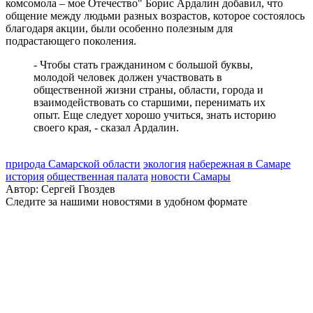
комсомола – мое Отечество" Борис Ардалин добавил, что
общение между людьми разных возрастов, которое состоялось
благодаря акции, были особенно полезным для
подрастающего поколения.
- Чтобы стать гражданином с большой буквы,
молодой человек должен участвовать в
общественной жизни страны, области, города и
взаимодействовать со старшими, перенимать их
опыт. Еще следует хорошо учиться, знать историю
своего края, - сказал Ардалин.
природа Самарской области
экология
набережная в Самаре
история
общественная палата
новости Самары
Автор:
Сергей Гвоздев
Следите за нашими новостями в удобном формате