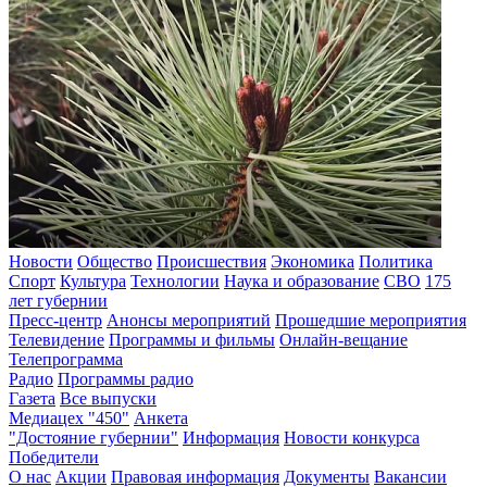
Новости
Общество
Происшествия
Экономика
Политика
Спорт
Культура
Технологии
Наука и образование
СВО
175
лет губернии
Пресс-центр
Анонсы мероприятий
Прошедшие мероприятия
Телевидение
Программы и фильмы
Онлайн-вещание
Телепрограмма
Радио
Программы радио
Газета
Все выпуски
Медиацех "450"
Анкета
"Достояние губернии"
Информация
Новости конкурса
Победители
О нас
Акции
Правовая информация
Документы
Вакансии