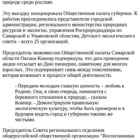
проходят в Сызранской больнице
природе среди россиян.
07.08.2026 | 16:10
В новом статусе: что известно об и. о. ректора Самарского
Эту высадку инициировала Общественная палата губернии. К
государственного института культуры
работам присоединились представители городской
07.08.2026 | 16:06
администрации, регионального министерства природных
В Новокуйбышевске ушел из жизни заслуженный тренер
ресурсов и экологии, управления Росприроднадзора по
России Валерий Иванов
Самарской и Ульяновской областям, Детского экологического
07.08.2026 | 15:55
совета – всего 25 организаций.
Начали борьбу за трофей: футбольные клубы Самарской
области провели матчи первого тура группового этапа Кубка
Председатель экокомиссии Общественной палаты Самарской
России
области Оксана Ковнир подчеркнула, что дата проведения
07.08.2026 | 15:42
акции отсылает ко Дню пионерии, памятному для многих
В Самарской области закроют ж/д переезд у Кротовки с 21 по
взрослых. Это подчеркивает связь между поколениями,
22 августа
которая возникает в процессе общей деятельности.
07.08.2026 | 15:31
Играют будущие олимпийцы: в тольяттинском
- Передаем молодым главную ценность – любовь к
спорткомплексе "Олимп" стартовал гандбольный турнир
Родине. Она, в свою очередь, начинается с
07.08.2026 | 15:27
бережного отношения к природе, - сказала
Аномальную жару прогнозируют в Самарской области 8
Ковнир. - Демонстрируем правильную
августа
экологическую культуру, чтобы быть примером и в
07.08.2026 | 15:02
будущем видеть город и губернию такими же
В Самаре пройдет открытый матч по следж-хоккею 8 августа
чистыми.
07.08.2026 | 15:01
Председатель Совета регионального отделения
общероссийской общественной организации "Воспитанники