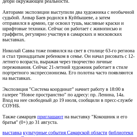
дебри окружающей реальности.
06.08.2026 | 12:23
Корпоративный обман: как мошенники атакуют работников
Авторами экспозиции выступили два художника с необычной
через дипфейки и поддельные чаты
судьбой. Анвар Баев родился в Куйбышеве, а затем
06.08.2026 | 11:22
отправился в армию, где освоил тушь, масляные краски и
В Роспотребнадзоре рассказали, что может ослабить
шрифтовые техники. Сейчас он работает с живописью и
иммунитет летом
граффити, регулярно участвуя в самарских и московских
06.08.2026 | 11:12
выставках.
В Самаре с экс-руководителя бюро МСЭ взыскали 1,7 млн
рублей уголовного штрафа
Николай Савва тоже появился на свет в столице 63-го региона
06.08.2026 | 11:07
и стал тринадцатым ребенком в семье. Он начал рисовать с 12-
В Самаре обсудили, как помочь с поиском работы
летнего возраста, выражая через творчество личные
вернувшимся с передовой бойцам
переживания. Сейчас 21-летний художник работает в стиле
06.08.2026 | 11:05
портретного экспрессионизма. Его полотна часто появляются
Передвижной флюорограф объедет два десятка сел
на выставках.
Похвистневского района
06.08.2026 | 11:00
Экспозиция "Система координат" начнет работу в 18:00 в
Самарская область укрепит взаимодействие с Республикой
галерее "Новое пространство" по адресу: пр. Ленина, 14а.
Индией
Вход на нее свободный до 19 июля, сообщили в пресс-службе
06.08.2026 | 11:00
СОУНБ.
В Самаре проверили ход обновления ОКН
06.08.2026 | 10:55
Также самарцев
приглашают
на выставку "Кокошник и его
В Самарской области прошел фестиваль искусств "Репин
братья" (0+) до 31 августа.
навсегда"
06.08.2026 | 10:47
выставка
культурные события Самарской области
библиотеки
В Кошкинском районе ремонтируют мосты на трассе