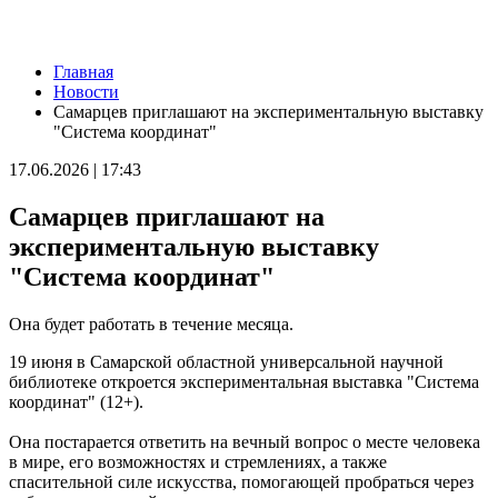
Новости
Главная
Знак доверия: как конкурс "Достояние губернии" помогает
Новости
бизнесу расти и укрепляет репутацию региона
Самарцев приглашают на экспериментальную выставку
06.08.2026 | 13:35
"Система координат"
В Поволжье с 6 по 9 августа впервые пройдет форум
"Наследие героев"
17.06.2026 | 17:43
06.08.2026 | 13:24
Вячеслав Федорищев показал, как преображается парк Щорса
Самарцев приглашают на
по нацпроекту
06.08.2026 | 13:05
экспериментальную выставку
Врач рассказал, чем опасна мода на высокобелковые продукты
"Система координат"
06.08.2026 | 13:03
В Самарской области 48 иностранцам запретили въезд в РФ
после полицейских рейдов
Она будет работать в течение месяца.
06.08.2026 | 12:48
В Тольятти осенью откроют модельную библиотеку
19 июня в Самарской областной универсальной научной
интеллектуального досуга
библиотеке откроется экспериментальная выставка "Система
06.08.2026 | 12:42
координат" (12+).
На трассе под Тольятти столкнулись ВАЗ и LADA Vesta
06.08.2026 | 12:29
Она постарается ответить на вечный вопрос о месте человека
В Кинель-Черкассах утром 6 августа полыхала частная баня
в мире, его возможностях и стремлениях, а также
06.08.2026 | 12:28
спасительной силе искусства, помогающей пробраться через
Улица Дачная в Самаре готова на 85 %