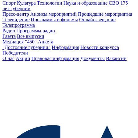
Спорт
Культура
Технологии
Наука и образование
СВО
175
лет губернии
Пресс-центр
Анонсы мероприятий
Прошедшие мероприятия
Телевидение
Программы и фильмы
Онлайн-вещание
Телепрограмма
Радио
Программы радио
Газета
Все выпуски
Медиацех "450"
Анкета
"Достояние губернии"
Информация
Новости конкурса
Победители
О нас
Акции
Правовая информация
Документы
Вакансии