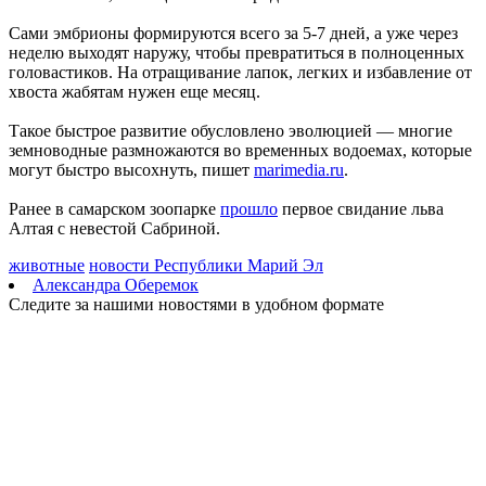
Два человека погибли в столкновении моторной лодки и
Сами эмбрионы формируются всего за 5-7 дней, а уже через
катера в Самарской области
неделю выходят наружу, чтобы превратиться в полноценных
08.08.2026 | 10:35
головастиков. На отращивание лапок, легких и избавление от
Народные приметы на 9 августа 2026 года: что нельзя делать в
хвоста жабятам нужен еще месяц.
этот день
08.08.2026 | 10:27
Такое быстрое развитие обусловлено эволюцией — многие
Где в Самаре отключат холодную воду 8 августа: список
земноводные размножаются во временных водоемах, которые
адресов
могут быстро высохнуть, пишет
marimedia.ru
.
08.08.2026 | 10:15
День физкультурника в России: какие праздники отмечают 8
Ранее в самарском зоопарке
прошло
первое свидание льва
августа
Алтая с невестой Сабриной.
08.08.2026 | 09:54
Кардиолог Алексей Алексеенко рассказал, как снизить риски
животные
новости Республики Марий Эл
для здоровья в жару
Александра Оберемок
08.08.2026 | 09:07
Следите за нашими новостями в удобном формате
8 августа вражеские БПЛА атаковали промышленное
предприятие в Самарской области
08.08.2026 | 09:02
В Кошкинском районе благоустраивают 7 общественных
территорий
08.08.2026 | 08:07
+32 °C и вечерний дождь: погода в Самарской области 8
августа
08.08.2026 | 07:08
В Самарской области рано утром 8 августа объявили