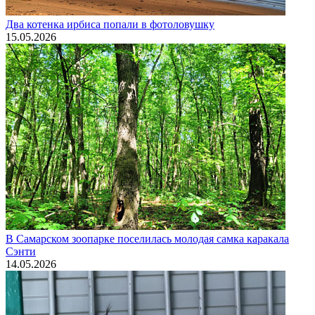
Два котенка ирбиса попали в фотоловушку
15.05.2026
В Самарском зоопарке поселилась молодая самка каракала
Сэнти
14.05.2026