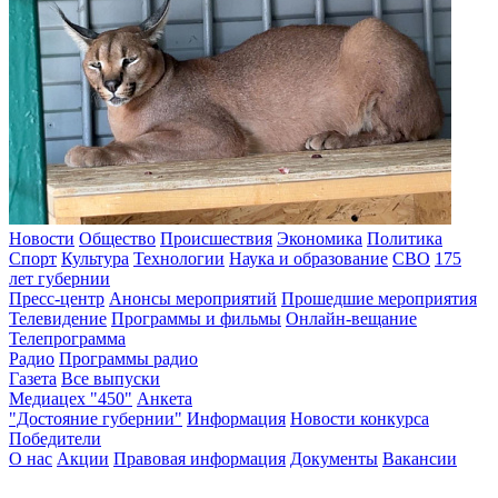
Новости
Общество
Происшествия
Экономика
Политика
Спорт
Культура
Технологии
Наука и образование
СВО
175
лет губернии
Пресс-центр
Анонсы мероприятий
Прошедшие мероприятия
Телевидение
Программы и фильмы
Онлайн-вещание
Телепрограмма
Радио
Программы радио
Газета
Все выпуски
Медиацех "450"
Анкета
"Достояние губернии"
Информация
Новости конкурса
Победители
О нас
Акции
Правовая информация
Документы
Вакансии