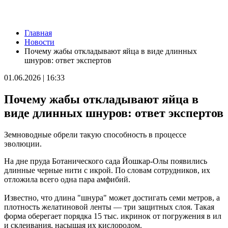
Новости
Главная
Самарцам покажут фильм о жизни и трагической гибели
Новости
Ивана Блока
Почему жабы откладывают яйца в виде длинных
08.08.2026 | 12:52
шнуров: ответ экспертов
Стали известны подробности столкновения катера и лодки в
Красноглинском районе
01.06.2026 | 16:33
08.08.2026 | 12:31
Вячеслав Федорищев рассказал о последствиях атаки ВСУ на
Почему жабы откладывают яйца в
регион
08.08.2026 | 12:29
виде длинных шнуров: ответ экспертов
Водитель "Мазды" сбил женщину на улице Подшипниковой в
Самаре
Земноводные обрели такую способность в процессе
08.08.2026 | 12:12
эволюции.
Ударила собутыльника: на тольяттинку завели "уголовку"
08.08.2026 | 11:40
На дне пруда Ботанического сада Йошкар-Олы появились
В Самаре ветераны СВО сыграли в пляжный волейбол с
длинные черные нити с икрой. По словам сотрудников, их
молодежью
отложила всего одна пара амфибий.
08.08.2026 | 11:20
В Самаре со дна Волги подняли тело утонувшего мужчины
Известно, что длина "шнура" может достигать семи метров, а
08.08.2026 | 11:15
плотность желатиновой ленты — три защитных слоя. Такая
Вячеслав Федорищев поздравил жителей Самарской области с
форма оберегает порядка 15 тыс. икринок от погружения в ил
Днем физкультурника
и склеивания, насыщая их кислородом.
08.08.2026 | 11:05