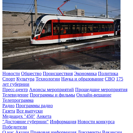
Новости
Общество
Происшествия
Экономика
Политика
Спорт
Культура
Технологии
Наука и образование
СВО
175
лет губернии
Пресс-центр
Анонсы мероприятий
Прошедшие мероприятия
Телевидение
Программы и фильмы
Онлайн-вещание
Телепрограмма
Радио
Программы радио
Газета
Все выпуски
Медиацех "450"
Анкета
"Достояние губернии"
Информация
Новости конкурса
Победители
О нас
Акции
Правовая информация
Документы
Вакансии