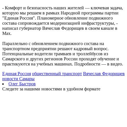
проходят в Сызранской больнице
07.08.2026 | 16:10
- Комфорт и безопасность наших жителей — ключевая задача,
В новом статусе: что известно об и. о. ректора Самарского
которую мы решаем в рамках Народной программы партии
государственного института культуры
"Единая Россия". Планомерное обновление подвижного
07.08.2026 | 16:06
состава сопровождается модернизацией инфраструктуры, -
В Новокуйбышевске ушел из жизни заслуженный тренер
написал губернатор Вячеслав Федорищев в своем канале в
России Валерий Иванов
Max.
07.08.2026 | 15:55
Начали борьбу за трофей: футбольные клубы Самарской
Параллельно с обновлением подвижного состава на
области провели матчи первого тура группового этапа Кубка
транспортном предприятии решают кадровый вопрос.
России
Потенциальные водители трамваев и троллейбусов из
07.08.2026 | 15:42
Самарского и других регионов России проходят обучение и
В Самарской области закроют ж/д переезд у Кротовки с 21 по
практикуются на учебных машинах. Подробности — в видео.
22 августа
07.08.2026 | 15:31
Единая Россия
общественный транспорт
Вячеслав Федорищев
Играют будущие олимпийцы: в тольяттинском
новости Самары
спорткомплексе "Олимп" стартовал гандбольный турнир
Олег Быстров
07.08.2026 | 15:27
Следите за нашими новостями в удобном формате
Аномальную жару прогнозируют в Самарской области 8
августа
07.08.2026 | 15:02
В Самаре пройдет открытый матч по следж-хоккею 8 августа
07.08.2026 | 15:01