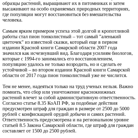
10.08.2026 | 09:01
образцы растений, выращивают их в питомниках и затем
День гиревого спорта: какие праздники отмечают 10 августа
высаживают на особо охраняемых природных территориях,
10.08.2026 | 08:32
где популяции могут восстановиться без вмешательства
Занесло на встречку: в Волжском районе погиб 19-летний
человека.
водитель "Калины"
10.08.2026 | 08:31
Самым ярким примером успеха этой долгой и кропотливой
В Самарской области с ночи 10 августа действует опасность
работы стал пион тонколистный – тот самый "аленький
БПЛА
цветочек" из известной сказки, который еще в первом
10.08.2026 | 08:10
издании Красной книги Самарской области 2007 года
Аномальная жара спадет: какая погода будет 10 августа в
значился как исчезнувший вид. Благодаря усилиям биологов,
Самарской области
которые с 1994-го занимались его восстановлением,
10.08.2026 | 07:15
популяцию удалось не только возродить, но и сделать ее
В Самаре представят последнюю книгу Виталия Стадникова о
устойчивой – во втором издании Красной книги Самарской
Фабрике-кухне
области от 2017 года пион тонколистный уже не числится.
09.08.2026 | 22:05
Как помочь кошке справиться со стрессом: советы эксперта
Тем не менее, надеяться только на труд ученых нельзя. Важно
09.08.2026 | 21:47
помнить, что сбор или уничтожение краснокнижных
Эксперт рассказал, как мошенники используют старые сим-
растений влечет за собой административную ответственность.
карты
Согласно статье 8.35 КоАП РФ, за подобные действия
09.08.2026 | 21:32
предусмотрен штраф для граждан в размере от 2500 до 5000
В Тольятти восстановили движение на дорогах после падения
рублей с конфискацией орудий добычи и самих растений.
деревьев
Ответственность предусмотрена и на региональном уровне
09.08.2026 | 21:04
статьей 8.5 Закона Самарской области, где штраф для граждан
составляет от 1500 до 2500 рублей.