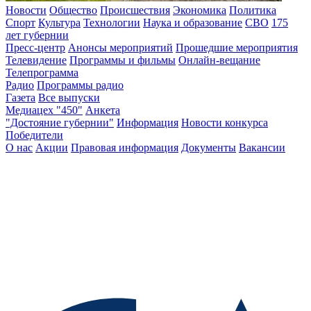
Новости
Общество
Происшествия
Экономика
Политика
Спорт
Культура
Технологии
Наука и образование
СВО
175
лет губернии
Пресс-центр
Анонсы мероприятий
Прошедшие мероприятия
Телевидение
Программы и фильмы
Онлайн-вещание
Телепрограмма
Радио
Программы радио
Газета
Все выпуски
Медиацех "450"
Анкета
"Достояние губернии"
Информация
Новости конкурса
Победители
О нас
Акции
Правовая информация
Документы
Вакансии