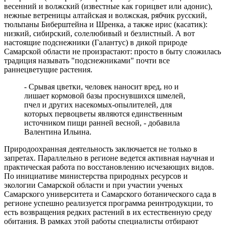
весенний и волжский (известные как горицвет или адонис),
ливня и сильного ветра
нежные ветреницы алтайская и волжская, рябчик русский,
10.08.2026 | 10:28
тюльпаны Биберштейна и Шренка, а также ирис (касатик):
В Роскачестве рассказали, как выбрать свежие грибы в
низкий, сибирский, солелюбивый и безлистный. А вот
магазине
настоящие подснежники (Галантус) в дикой природе
10.08.2026 | 10:14
Самарской области не произрастают: просто в быту сложилась
Хрустит и не подгорает: селекционеры ООО "Агростар"
традиция называть "подснежниками" почти все
вывели новые сорта картофеля, которые пригодны для
раннецветущие растения.
переработки на чипсы и фри
10.08.2026 | 10:00
- Срывая цветки, человек наносит вред, но и
В Кинеле 10 августа на нескольких улицах не будет
лишает кормовой базы проснувшихся шмелей,
электричества
пчел и других насекомых-опылителей, для
10.08.2026 | 09:54
которых первоцветы являются единственным
Опасная инфекция через обычную рану: как защититься от
источником пищи ранней весной, - добавила
столбняка
Валентина Ильина.
10.08.2026 | 09:50
В "Курумоче" 10 августа задерживаются около 30 рейсов
Природоохранная деятельность заключается не только в
10.08.2026 | 09:39
запретах. Параллельно в регионе ведется активная научная и
Народные приметы на 11 августа 2026 года: что нельзя делать
практическая работа по восстановлению исчезающих видов.
в этот день
По инициативе министерства природных ресурсов и
10.08.2026 | 09:23
экологии Самарской области и при участии ученых
В Москве продолжает работу фотовыставка о Самаре
Самарского университета и Самарского ботанического сада в
10.08.2026 | 09:14
регионе успешно реализуется программа реинтродукции, то
Самарцы 10 августа встали в пробке из-за замены трамвайных
есть возвращения редких растений в их естественную среду
путей на Ново-Садовой
обитания. В рамках этой работы специалисты отбирают