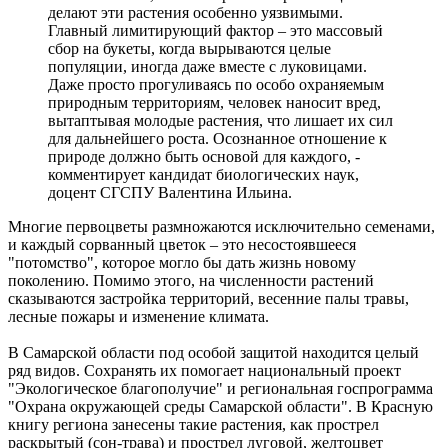
делают эти растения особенно уязвимыми.
10.08.2026 | 11:38
Главный лимитирующий фактор – это массовый
В Отрадном обсудили меры поддержки военнослужащих и их
сбор на букеты, когда вырываются целые
родных
популяции, иногда даже вместе с луковицами.
10.08.2026 | 11:36
Даже просто прогуливаясь по особо охраняемым
В Тольятти несколько троллейбусов 10 августа изменят
природным территориям, человек наносит вред,
маршруты
вытаптывая молодые растения, что лишает их сил
10.08.2026 | 11:29
для дальнейшего роста. Осознанное отношение к
В Тольятти ливень побил рекорд 36-летней давности
природе должно быть основой для каждого, -
10.08.2026 | 11:28
комментирует кандидат биологических наук,
Детский психолог рассказал, как помочь школьникам
доцент СГСПУ Валентина Ильина.
настроиться на учебу
10.08.2026 | 11:03
Многие первоцветы размножаются исключительно семенами,
Самарские врачи первыми в мире прооперировали череп 101-
и каждый сорванный цветок – это несостоявшееся
летнему пациенту
"потомство", которое могло бы дать жизнь новому
10.08.2026 | 11:02
поколению. Помимо этого, на численности растений
В Самарской области подвели промежуточные итоги работы в
сказываются застройка территорий, весенние палы травы,
стройотрасли
лесные пожары и изменение климата.
10.08.2026 | 10:56
Овощеводы Самарской области — в разгаре уборочной
В Самарской области под особой защитой находится целый
кампании
ряд видов. Сохранять их помогает национальный проект
10.08.2026 | 10:53
"Экологическое благополучие" и региональная госпрограмма
Состоялась отчетно-выборная конференция регионального
"Охрана окружающей среды Самарской области". В Красную
отделения Российского военно-исторического общества
книгу региона занесены такие растения, как прострел
10.08.2026 | 10:46
раскрытый (сон-трава) и прострел луговой, желтоцвет
В Самарской области продолжают устранять последствия