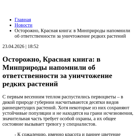
Новости
Главная
От боя – к делу, от молчания – к диалогу: лекции общества
Новости
"Знание" для участников СВО и членов их семей в Самарской
Осторожно, Красная книга: в Минприроды напомнили
области
об ответственности за уничтожение редких растений
10.08.2026 | 12:41
Хотела помочь подруге: в Борском районе сельчанку без прав
23.04.2026 | 18:52
поймали за рулем "Гранты"
10.08.2026 | 12:24
Осторожно, Красная книга: в
В центре Сызрани на два дня отключат горячую воду
10.08.2026 | 12:20
Минприроды напомнили об
"Серебряные" волонтеры из Похвистнева передали масксети
ответственности за уничтожение
для бойцов СВО
10.08.2026 | 12:04
редких растений
В Самаре 10 августа на нескольких улицах отключат
холодную воду
С первым весенним теплом распустились первоцветы – в
10.08.2026 | 11:51
дикой природе губернии насчитываются десятки видов
Новокуйбышевский театр "Грань" открыл новый сезон
раннецветущих растений. Хотя некоторые из них сохраняют
10.08.2026 | 11:40
устойчивые популяции и не находятся на грани исчезновения,
За сутки в Самарской области потушили 15 пожаров и спасли
значительная часть требует особой охраны, а их общее
8 человек
состояние вызывает тревогу у специалистов.
10.08.2026 | 11:40
Вячеслав Федорищев принес глубочайшие соболезнования
- К сожалению, именно красота и раннее цветение
жителям Республики Татарстан