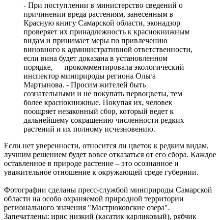
- При поступлении в министерство сведений о
причинении вреда растениям, занесенным в
Красную книгу Самарской области, эконадзор
проверяет их принадлежность к краснокнижным
видам и принимает меры по привлечению
виновного к административной ответственности,
если вина будет доказана в установленном
порядке, — прокомментировала экологический
инспектор минприроды региона Ольга
Мартынова. - Просим жителей быть
сознательными и не покупать первоцветы, тем
более краснокнижные. Покупая их, человек
поощряет незаконный сбор, который ведет к
дальнейшему сокращению численности редких
растений и их полному исчезновению.
Если нет уверенности, относится ли цветок к редким видам,
лучшим решением будет вовсе отказаться от его сбора. Каждое
оставленное в природе растение – это осознанное и
уважительное отношение к окружающей среде губернии.
Фотографии сделаны пресс-службой минприроды Самарской
области на особо охраняемой природной территории
регионального значения "Мастрюковские озера".
Запечатлены: ирис низкий (касатик карликовый), рябчик