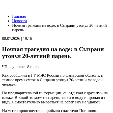
Новости
Главная
В Большой Глушице появится зона отдыха у воды
Новости
07.08.2026 | 21:41
Ночная трагедия на воде: в Сызрани утонул 20-летний
Вячеслав Федорищев: "Важно отмечать тех, кто всей душой и
парень
сердцем болеет за нашу Самарскую область и вносит большой
вклад в ее развитие"
08.07.2026 | 19:16
07.08.2026 | 21:21
В Самаре изменят схему движения шести автобусов с 8 до 12
Ночная трагедия на воде: в Сызрани
августа
07.08.2026 | 20:51
утонул 20-летний парень
В Самаре пустят дополнительный транспорт в день матча КС
— "Балтика"
ЧП случилось 8 июля.
07.08.2026 | 20:07
В Самаре временно изменят маршруты дачных автобусов №
Как сообщили в ГУ МЧС России по Самарской области, в
172 и 174
темное время суток в Сызрани утонул 20-летний молодой
07.08.2026 | 19:29
человек.
Лук, капуста и свекла: в Минпромторге Самарской области
рассказали, какие продукты дорожают летом
По предварительной информации, он отдыхал с друзьями на
07.08.2026 | 19:11
пляже. В какой-то момент парень зашел в воду и пропал из
В селе Усинское тушили крышу "заброшки" 7 августа
виду. Самостоятельно выбраться на берег ему не удалось.
07.08.2026 | 18:55
В облизбиркоме разыграли порядок размещения эмблем
На место происшествия прибыли спасатели Поисково-
политических партий в избирательных бюллетенях