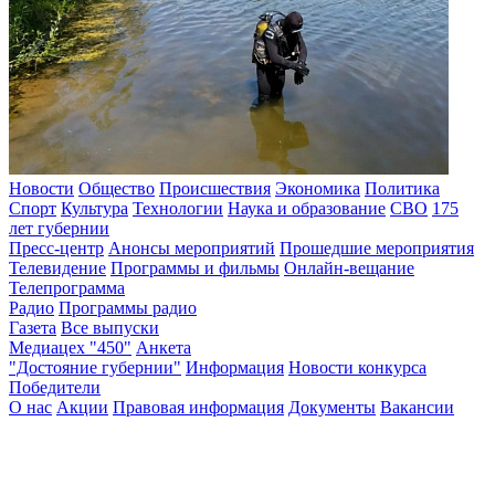
Новости
Общество
Происшествия
Экономика
Политика
Спорт
Культура
Технологии
Наука и образование
СВО
175
лет губернии
Пресс-центр
Анонсы мероприятий
Прошедшие мероприятия
Телевидение
Программы и фильмы
Онлайн-вещание
Телепрограмма
Радио
Программы радио
Газета
Все выпуски
Медиацех "450"
Анкета
"Достояние губернии"
Информация
Новости конкурса
Победители
О нас
Акции
Правовая информация
Документы
Вакансии