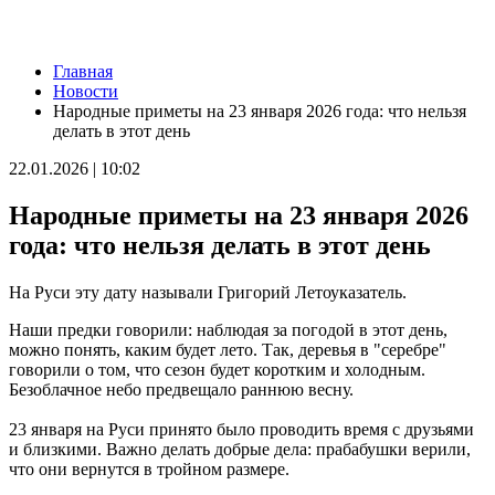
Новости
Главная
В Кошкинском районе благоустраивают 7 общественных
Новости
территорий
Народные приметы на 23 января 2026 года: что нельзя
08.08.2026 | 08:07
делать в этот день
+32 °C и вечерний дождь: погода в Самарской области 8
августа
22.01.2026 | 10:02
08.08.2026 | 07:08
В Самарской области рано утром 8 августа объявили
Народные приметы на 23 января 2026
ракетную и беспилотную опасность
08.08.2026 | 04:40
года: что нельзя делать в этот день
В Большой Глушице появится зона отдыха у воды
07.08.2026 | 21:41
На Руси эту дату называли Григорий Летоуказатель.
Вячеслав Федорищев: "Важно отмечать тех, кто всей душой и
сердцем болеет за нашу Самарскую область и вносит большой
Наши предки говорили: наблюдая за погодой в этот день,
вклад в ее развитие"
можно понять, каким будет лето. Так, деревья в "серебре"
07.08.2026 | 21:21
говорили о том, что сезон будет коротким и холодным.
В Самаре изменят схему движения шести автобусов с 8 до 12
Безоблачное небо предвещало раннюю весну.
августа
07.08.2026 | 20:51
23 января на Руси принято было проводить время с друзьями
В Самаре пустят дополнительный транспорт в день матча КС
и близкими. Важно делать добрые дела: прабабушки верили,
— "Балтика"
что они вернутся в тройном размере.
07.08.2026 | 20:07
В Самаре временно изменят маршруты дачных автобусов №