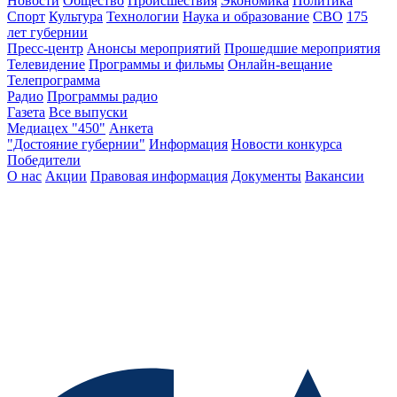
Новости
Общество
Происшествия
Экономика
Политика
Спорт
Культура
Технологии
Наука и образование
СВО
175
лет губернии
Пресс-центр
Анонсы мероприятий
Прошедшие мероприятия
Телевидение
Программы и фильмы
Онлайн-вещание
Телепрограмма
Радио
Программы радио
Газета
Все выпуски
Медиацех "450"
Анкета
"Достояние губернии"
Информация
Новости конкурса
Победители
О нас
Акции
Правовая информация
Документы
Вакансии