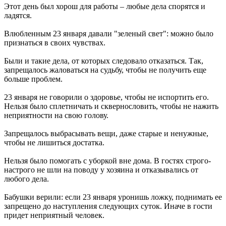
Этот день был хорош для работы – любые дела спорятся и
172 и 174
ладятся.
07.08.2026 | 19:29
Лук, капуста и свекла: в Минпромторге Самарской области
Влюбленным 23 января давали "зеленый свет": можно было
рассказали, какие продукты дорожают летом
признаться в своих чувствах.
07.08.2026 | 19:11
В селе Усинское тушили крышу "заброшки" 7 августа
Были и такие дела, от которых следовало отказаться. Так,
07.08.2026 | 18:55
запрещалось жаловаться на судьбу, чтобы не получить еще
В облизбиркоме разыграли порядок размещения эмблем
больше проблем.
политических партий в избирательных бюллетенях
07.08.2026 | 18:49
23 января не говорили о здоровье, чтобы не испортить его.
Исследование: россияне увеличивают расходы на спорт и
Нельзя было сплетничать и сквернословить, чтобы не нажить
ЗОЖ
неприятности на свою голову.
07.08.2026 | 18:24
В Самарской области продлили ограничения по купанию на
Запрещалось выбрасывать вещи, даже старые и ненужные,
четырех пляжах
чтобы не лишиться достатка.
07.08.2026 | 18:22
Вячеслав Федорищев впервые вручил знак "За вклад в
Нельзя было помогать с уборкой вне дома. В гостях строго-
развитие Самарской области" выдающимся жителям
настрого не шли на поводу у хозяина и отказывались от
07.08.2026 | 18:21
любого дела.
В Тольятти отремонтируют тротуары и проезды
07.08.2026 | 18:05
Бабушки верили: если 23 января уронишь ложку, поднимать ее
"Самара в движении": расписание бесплатных тренировок 8
запрещено до наступления следующих суток. Иначе в гости
августа
придет неприятный человек.
07.08.2026 | 17:56
Забота о здоровье ветеранов – один из приоритетов: Вячеслав