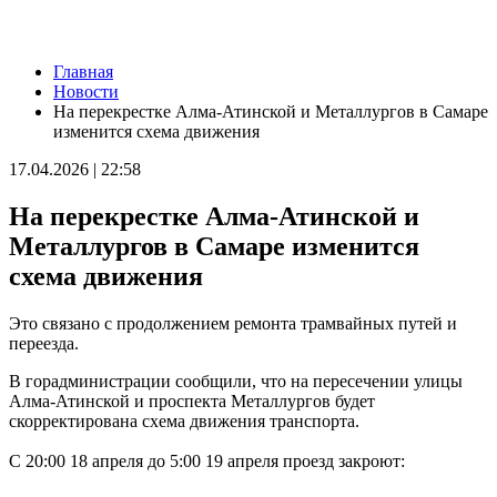
Новости
Главная
Серия магнитных бурь ожидается в Самарской области во
Новости
второй половине августа
На перекрестке Алма‑Атинской и Металлургов в Самаре
08.08.2026 | 21:52
изменится схема движения
"Акрон" вничью сыграл с "Локомотивом" в третьем туре РПЛ
08.08.2026 | 21:26
17.04.2026 | 22:58
Вячеслав Федорищев поздравил "Волонтёров-медиков" с
десятилетием
На перекрестке Алма‑Атинской и
08.08.2026 | 21:07
Есть погибшие: в Ставропольском районе столкнулись две
Металлургов в Самаре изменится
моторные лодки
схема движения
08.08.2026 | 20:33
Вячеслав Федорищев – в топ-3 губернаторов по количеству
подписчиков в "МАКСе"
Это связано с продолжением ремонта трамвайных путей и
08.08.2026 | 20:01
переезда.
Состав ХК ЦСК ВВС пополнили два нападающих
08.08.2026 | 19:39
В горадминистрации сообщили, что на пересечении улицы
Вячеслав Федорищев: "В Самарской области сильные,
Алма‑Атинской и проспекта Металлургов будет
спортивные и талантливые люди"
скорректирована схема движения транспорта.
08.08.2026 | 19:11
8 августа самарские "Крылья Советов" на домашнем стадионе
С 20:00 18 апреля до 5:00 19 апреля проезд закроют:
уступили "Балтике"
08.08.2026 | 18:41