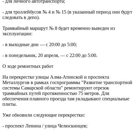
- для личного автотранспорта;
Вячеслав Федорищев: "У нас очень сильная федерация
прыжков на батуте"
- для троллейбусов № 4 и № 15 (в указанный период они будут
08.08.2026 | 17:57
следовать в депо).
Самарцев приглашают на бесплатные тренировки 9 августа
08.08.2026 | 17:38
Трамвайный маршрут № 8 будет временно выведен из
8 августа в Самаре косят траву на 20-ти улицах
эксплуатации:
08.08.2026 | 17:08
Школы Самарской области перейдут на обновленную
- в выходные дни — с 20:00 до 5:00;
программу с 1 сентября
08.08.2026 | 16:39
- в понедельник, 20 апреля, — с 22:00 до 5:00.
В Самарской области 8 августа объявили штормовое
предупреждение
О ходе ремонтных работ
08.08.2026 | 16:30
Вячеслав Федорищев вручил награды спортсменам, тренерам
На перекрестке улицы Алма‑Атинской и проспекта
и ветеранам
Металлургов в рамках госпрограммы "Развитие транспортной
08.08.2026 | 15:59
системы Самарской области" ремонтируют отрезок
Где в Самаре отключат холодную воду с 10 по 12 августа:
трамвайных путей протяженностью 75 метров. Для
список адресов
обеспечения плавного проезда там укладывают специальные
08.08.2026 | 15:44
плиты.
Ливень с грозой и жара до 35 °C ожидаются в Самарской
области 9 августа
Уже обновили следующие перекрестки:
08.08.2026 | 15:18
Самарцев приглашают на бесплатные показы советского кино
- проспект Ленина / улица Челюскинцев;
8 и 9 августа
08.08.2026 | 14:52