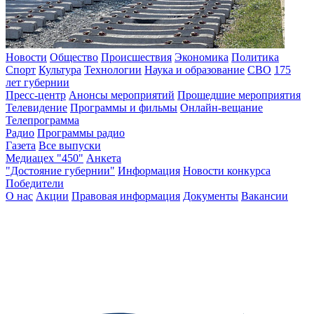
Новости
Общество
Происшествия
Экономика
Политика
Спорт
Культура
Технологии
Наука и образование
СВО
175
лет губернии
Пресс-центр
Анонсы мероприятий
Прошедшие мероприятия
Телевидение
Программы и фильмы
Онлайн-вещание
Телепрограмма
Радио
Программы радио
Газета
Все выпуски
Медиацех "450"
Анкета
"Достояние губернии"
Информация
Новости конкурса
Победители
О нас
Акции
Правовая информация
Документы
Вакансии