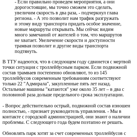
06.08.2026 | 14:56
- Если правильно проведем мероприятия, а они
В Тольятти проходит второй игровой день турнира по
дорогостоящие, мы точно сможем это сделать,
гандболу Спартакиады народов России
увеличим скорость в два раза, - подчеркнул глава
06.08.2026 | 14:52
региона. - А это позволит нам трафик разгружать
и этому виду транспорта придать особое значение,
новые маршруты открывать. Мы сейчас видим
много замечаний от жителей о том, что маршрутов
не хватает. Увеличение скорости и доступности
трамвая позволит и другие виды транспорта
подтянуть.
В ТТУ надеются, что в следующем году сдвинется с мертвой
точки ситуация с троллейбусным парком. Если подвижной
состав трамваев постепенно обновляют, то из 145
троллейбусов современным требованиям соответствуют
только 22 "Адмирала", закупленные пять лет назад.
Остальные машины "катаются" уже около 35 лет – в два с
половиной раза дольше предельного срока эксплуатации.
- Вопрос действительно острый, подвижной состав изношен
полностью, - признает руководитель управления. - Мы в
контакте с городской администрацией, они знают о наличии
проблемы. С следующего года будем поэтапно ее решать.
Обновлять парк хотят за счет современных троллейбусов с