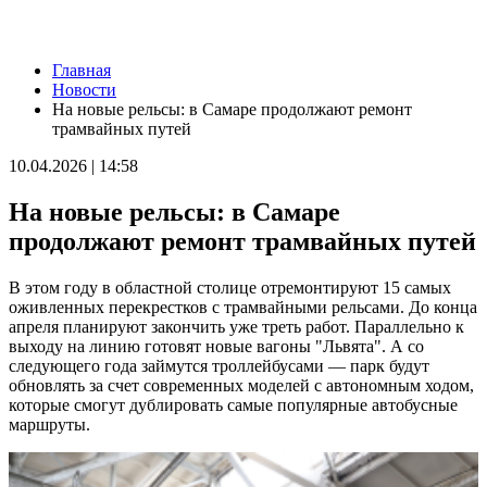
Новости
Главная
В Самарской области угроза атаки БПЛА 7 августа
Новости
действовала 4 часа
На новые рельсы: в Самаре продолжают ремонт
07.08.2026 | 08:25
трамвайных путей
В Тимашевской амбулатории завершили косметический
ремонт
10.04.2026 | 14:58
07.08.2026 | 08:07
Без слез и стресса: врач рассказал, как отлучить ребенка от
На новые рельсы: в Самаре
груди
07.08.2026 | 07:11
продолжают ремонт трамвайных путей
34 градуса и без осадков: погода 7 августа в Самарской
области
В этом году в областной столице отремонтируют 15 самых
07.08.2026 | 06:07
оживленных перекрестков с трамвайными рельсами. До конца
Губернатор Вячеслав Федорищев и первый заместитель
апреля планируют закончить уже треть работ. Параллельно к
председателя Комитета Госдумы по бюджету и налогам
выходу на линию готовят новые вагоны "Львята". А со
Леонид Симановский обсудили перспективное развитие
следующего года займутся троллейбусами — парк будут
Самарского региона
обновлять за счет современных моделей с автономным ходом,
06.08.2026 | 22:34
которые смогут дублировать самые популярные автобусные
В поселке Курумоч 6 августа столкнулись два автомобиля
маршруты.
06.08.2026 | 22:08
Новый облик двора на Молодогвардейской: горожане
обсудили дальнейшее благоустройство
06.08.2026 | 21:41