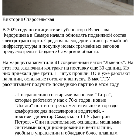
пассажирских судов
06.08.2026 | 17:42
Жителей Тольятти приглашают на набережную на шоу-
В
Виктория Старосельская
вечеринку
06.08.2026 | 17:23
В 2025 году по инициативе губернатора Вячеслава
Стало известно, на каких улицах Самары постригли газоны 6
Федорищева в Самаре начали обновлять подвижной состав
августа
электротранспорта. Средства на модернизацию трамвайной
06.08.2026 | 17:10
инфраструктуры и покупку новых трамвайных вагонов
На железнодорожных переездах Самарской области
предусмотрели в бюджете Самарской области.
произошло пять ДТП с начала года
06.08.2026 | 17:09
На маршруты запустили 41 современный вагон "Львенок". На
Бесплатные тренировки и танцы: куда сходить в Самаре 7
этот год заключили контракт на поставку еще 30 единиц. Из
августа
них приехали две трети. 11 штук прошли ТО и уже работают
06.08.2026 | 17:05
на линии, остальные готовят к выпуску. В мае ТТУ
В Тольятти пенсионер передал курьеру мошенников пакет с
рассчитывает получить последнюю партию в этом году.
нарезанными газетами вместо денег
06.08.2026 | 16:57
- По сравнению со старыми вагонами "Татра",
В первый день окружных соревнований проекта для
которые работают у нас с 70-х годов, новые
работающей молодежи "МолоТ" команда Самарской области
"Львята" почти на треть вместительнее и гораздо
показала достойный результат
комфортнее для пассажиров и водителей, -
06.08.2026 | 16:21
поясняет директор Самарского ТТУ Дмитрий
Улиточный бизнес: в Самарской области выращивают
Петров. - Они низкопольные, оснащены мощными
деликатес
системами кондиционирования и вентиляции,
06.08.2026 | 16:17
удобны в управлении и обладают более плавным