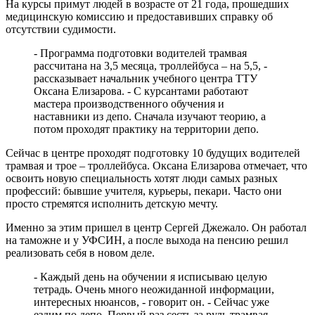
На курсы примут людей в возрасте от 21 года, прошедших
медицинскую комиссию и предоставивших справку об
отсутствии судимости.
- Программа подготовки водителей трамвая
рассчитана на 3,5 месяца, троллейбуса – на 5,5, -
рассказывает начальник учебного центра ТТУ
Оксана Елизарова. - С курсантами работают
мастера производственного обучения и
наставники из депо. Сначала изучают теорию, а
потом проходят практику на территории депо.
Сейчас в центре проходят подготовку 10 будущих водителей
трамвая и трое – троллейбуса. Оксана Елизарова отмечает, что
освоить новую специальность хотят люди самых разных
профессий: бывшие учителя, курьеры, пекари. Часто они
просто стремятся исполнить детскую мечту.
Именно за этим пришел в центр Сергей Джежало. Он работал
на таможне и у УФСИН, а после выхода на пенсию решил
реализовать себя в новом деле.
- Каждый день на обучении я исписываю целую
тетрадь. Очень много неожиданной информации,
интересных нюансов, - говорит он. - Сейчас уже
ездим по депо. Первый раз сесть за руль трамвая –