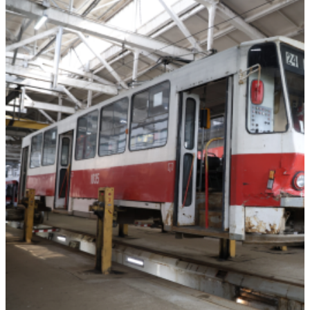
Вячеслав Федорищев поздравил командование и личный
состав 76-й дивизии ПВО с присвоением звания
"Гвардейской"
06.08.2026 | 21:01
На заседании Правительства Самарской области обсудили
исполнение бюджета региона за первое полугодие
06.08.2026 | 20:14
Ремонт улицы XXII Партсъезда в Самаре подходит к
завершению
06.08.2026 | 18:57
В Отрадненской больнице после капремонта открылся
обновленный терапевтический корпус
06.08.2026 | 18:53
В Жигулевске почти 200 человек проверились на рак кожи
06.08.2026 | 18:46
В Самарской области прошло первое заседание Экспертного
клуба для общественного контроля за выборами
06.08.2026 | 18:26
Тольяттинцев 6 августа приглашают посмотреть кино под
звездами
06.08.2026 | 17:56
16-летний подросток восстанавливается в больнице после
налета БПЛА
06.08.2026 | 17:46
На судоремонтном заводе Самары заложили кили двух новых