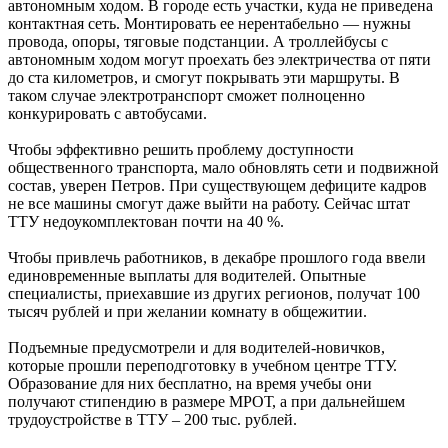
автономным ходом. В городе есть участки, куда не приведена
контактная сеть. Монтировать ее нерентабельно — нужны
провода, опоры, тяговые подстанции. А троллейбусы с
автономным ходом могут проехать без электричества от пяти
до ста километров, и смогут покрывать эти маршруты. В
таком случае электротранспорт сможет полноценно
конкурировать с автобусами.
Чтобы эффективно решить проблему доступности
общественного транспорта, мало обновлять сети и подвижной
состав, уверен Петров. При существующем дефиците кадров
не все машины смогут даже выйти на работу. Сейчас штат
ТТУ недоукомплектован почти на 40 %.
Чтобы привлечь работников, в декабре прошлого года ввели
единовременные выплаты для водителей. Опытные
специалисты, приехавшие из других регионов, получат 100
тысяч рублей и при желании комнату в общежитии.
Подъемные предусмотрели и для водителей-новичков,
которые прошли переподготовку в учебном центре ТТУ.
Образование для них бесплатно, на время учебы они
получают стипендию в размере МРОТ, а при дальнейшем
трудоустройстве в ТТУ – 200 тыс. рублей.