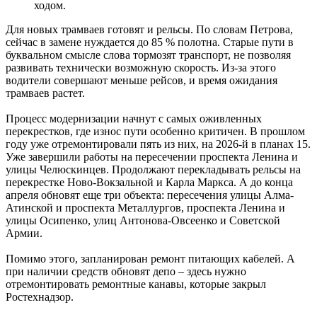
Укрепление системы довузовской подготовки: проект
ходом.
"Базовые и опорные школы" в Самарской области
06.08.2026 | 16:11
Для новых трамваев готовят и рельсы. По словам Петрова,
Праздник вопреки боли: "званый ужин" в честь дня рождения
сейчас в замене нуждается до 85 % полотна. Старые пути в
Карла III – очередная провокация?
буквальном смысле слова тормозят транспорт, не позволяя
06.08.2026 | 16:07
развивать технически возможную скорость. Из-за этого
Житель Новокуйбышевска захватил 311 "квадратов"
водители совершают меньше рейсов, и время ожидания
государственной земли
трамваев растет.
06.08.2026 | 16:03
В Волжском районе начинается капремонт путепровода через
Процесс модернизации начнут с самых оживленных
железную дорогу
перекрестков, где износ пути особенно критичен. В прошлом
06.08.2026 | 15:55
году уже отремонтировали пять из них, на 2026-й в планах 15.
В "Курумоче" 6 августа задерживаются более десятка рейсов
Уже завершили работы на пересечении проспекта Ленина и
06.08.2026 | 15:27
улицы Челюскинцев. Продолжают перекладывать рельсы на
Тольяттинский гандболист борется за путевку на
перекрестке Ново-Вокзальной и Карла Маркса. А до конца
Олимпийские игры-2028
апреля обновят еще три объекта: пересечения улицы Алма-
06.08.2026 | 15:26
Атинской и проспекта Металлургов, проспекта Ленина и
В России запустили бесплатный информационный ресурс для
улицы Осипенко, улиц Антонова-Овсеенко и Советской
родителей с детьми
Армии.
06.08.2026 | 15:12
Вакансии потерявшим работу, экскурсия для инвалидов и
Помимо этого, запланирован ремонт питающих кабелей. А
новые схемы мошенников: о чем расскажет "Волжская
при наличии средств обновят депо – здесь нужно
коммуна" 7 августа
отремонтировать ремонтные канавы, которые закрыл
06.08.2026 | 15:00
Ростехнадзор.
В Самарской области 7 августа ожидается 33-градусная жара