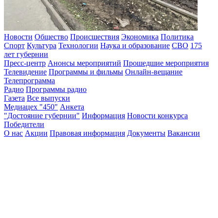
Новости
Общество
Происшествия
Экономика
Политика
Спорт
Культура
Технологии
Наука и образование
СВО
175
лет губернии
Пресс-центр
Анонсы мероприятий
Прошедшие мероприятия
Телевидение
Программы и фильмы
Онлайн-вещание
Телепрограмма
Радио
Программы радио
Газета
Все выпуски
Медиацех "450"
Анкета
"Достояние губернии"
Информация
Новости конкурса
Победители
О нас
Акции
Правовая информация
Документы
Вакансии